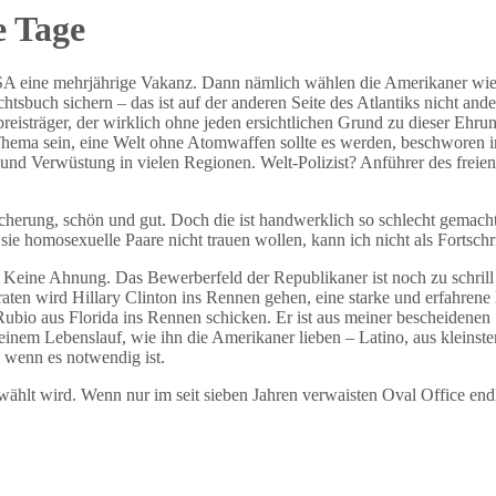
e Tage
SA eine mehrjährige Vakanz. Dann nämlich wählen die Amerikaner wiede
chtsbuch sichern – das ist auf der anderen Seite des Atlantiks nicht and
belpreisträger, der wirklich ohne jeden ersichtlichen Grund zu dieser Eh
 Thema sein, eine Welt ohne Atomwaffen sollte es werden, beschworen i
ieg und Verwüstung in vielen Regionen. Welt-Polizist? Anführer des fr
sicherung, schön und gut. Doch die ist handwerklich so schlecht gemac
e homosexuelle Paare nicht trauen wollen, kann ich nicht als Fortschri
? Keine Ahnung. Das Bewerberfeld der Republikaner ist noch zu schrill
aten wird Hillary Clinton ins Rennen gehen, eine starke und erfahrene K
bio aus Florida ins Rennen schicken. Er ist aus meiner bescheidenen S
t einem Lebenslauf, wie ihn die Amerikaner lieben – Latino, aus kleinst
n, wenn es notwendig ist.
ählt wird. Wenn nur im seit sieben Jahren verwaisten Oval Office endli