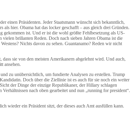
r einen Präsidenten. Jeder Staatsmann wünscht sich bekanntlich,
ers als hier. Obama hat das locker geschafft – aus gleich drei Gründen.
rung gekommen ist. Und er ist die wohl größte Fehlbesetzung als US-
n vielen brillanten Reden. Doch nach sieben Jahren Obama ist die
eien Westens? Nichts davon zu sehen. Guantanamo? Reden wir nicht
ht, dass sie von den meisten Amerikanern abgelehnt wird. Und auch,
tt ansehen.
 und zu unübersichtlich, um fundierte Analysen zu erstellen. Trump
andidatin. Doch über die Ziellinie ist es auch für sie noch ein weiter
icht der Dinge der einzige Republikaner, der Hillary schlagen
en Verhältnissen nach oben gearbeitet und nun „running for president“.
ch wieder ein Präsident sitzt, der dieses auch Amt ausfüllen kann.