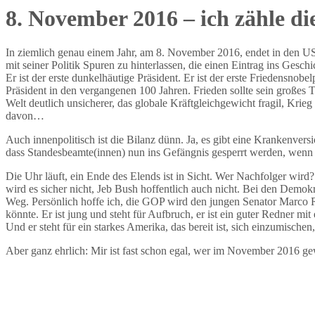
8. November 2016 – ich zähle di
In ziemlich genau einem Jahr, am 8. November 2016, endet in den U
mit seiner Politik Spuren zu hinterlassen, die einen Eintrag ins Geschi
Er ist der erste dunkelhäutige Präsident. Er ist der erste Friedensno
Präsident in den vergangenen 100 Jahren. Frieden sollte sein großes
Welt deutlich unsicherer, das globale Kräftgleichgewicht fragil, Kr
davon…
Auch innenpolitisch ist die Bilanz dünn. Ja, es gibt eine Krankenver
dass Standesbeamte(innen) nun ins Gefängnis gesperrt werden, wenn si
Die Uhr läuft, ein Ende des Elends ist in Sicht. Wer Nachfolger wird
wird es sicher nicht, Jeb Bush hoffentlich auch nicht. Bei den Demokr
Weg. Persönlich hoffe ich, die GOP wird den jungen Senator Marco Ru
könnte. Er ist jung und steht für Aufbruch, er ist ein guter Redner mi
Und er steht für ein starkes Amerika, das bereit ist, sich einzumische
Aber ganz ehrlich: Mir ist fast schon egal, wer im November 2016 gew