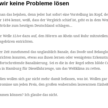
wir keine Probleme lösen
 das bejahen, denn jeder hat sofort eine Vorstellung im Kopf, denk
 1494 kennt, weiß, dass der Vergleich schief ist, geht es in dem 
te Brücke zum heutigen Deutschland schlagen…
er Welle
1Live
dazu auf, den Hörern an Rhein und Ruhr mitzuteilen, 
gsgebüren entrichten.
er Zeit zunehmend das unglaublich Banale, das Doofe und Belanglose
chten konnten, etwas aus ihnen lernen oder wenigstens Erkenntnis
schreitende Banalisierung. Sei es die in der Regel selten blöde Co
 in Hamburg für Dieselfahrzeuge, um das Weltklima zu retten.
Medien wollen sich gar nicht mehr damit befassen, was ist. Wollen
omisse um jeden Preis, den großen wabernden lauwarmen Einheitsbr
ommen können? Ich glaube das nicht.