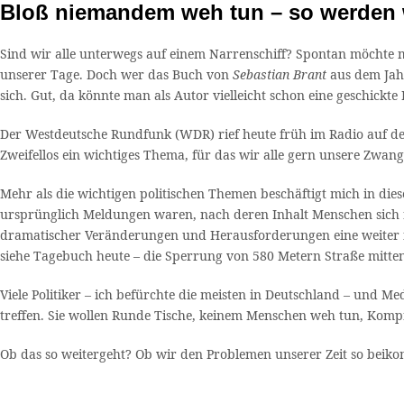
Bloß niemandem weh tun – so werden 
Sind wir alle unterwegs auf einem Narrenschiff? Spontan möchte man
unserer Tage. Doch wer das Buch von
Sebastian Brant
aus dem Jahr
sich. Gut, da könnte man als Autor vielleicht schon eine geschick
Der Westdeutsche Rundfunk (WDR) rief heute früh im Radio auf d
Zweifellos ein wichtiges Thema, für das wir alle gern unsere Zwan
Mehr als die wichtigen politischen Themen beschäftigt mich in dies
ursprünglich Meldungen waren, nach deren Inhalt Menschen sich ri
dramatischer Veränderungen und Herausforderungen eine weiter fort
siehe Tagebuch heute – die Sperrung von 580 Metern Straße mitten
Viele Politiker – ich befürchte die meisten in Deutschland – und 
treffen. Sie wollen Runde Tische, keinem Menschen weh tun, Kompr
Ob das so weitergeht? Ob wir den Problemen unserer Zeit so beik