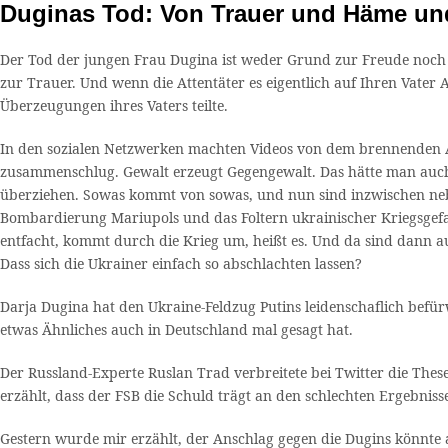
Duginas Tod: Von Trauer und Häme und
Der Tod der jungen Frau Dugina ist weder Grund zur Freude noch 
zur Trauer. Und wenn die Attentäter es eigentlich auf Ihren Vate
Überzeugungen ihres Vaters teilte.
In den sozialen Netzwerken machten Videos von dem brennenden A
zusammenschlug. Gewalt erzeugt Gegengewalt. Das hätte man auch
überziehen. Sowas kommt von sowas, und nun sind inzwischen nebe
Bombardierung Mariupols und das Foltern ukrainischer Kriegsgefan
entfacht, kommt durch die Krieg um, heißt es. Und da sind dann 
Dass sich die Ukrainer einfach so abschlachten lassen?
Darja Dugina hat den Ukraine-Feldzug Putins leidenschaflich befü
etwas Ähnliches auch in Deutschland mal gesagt hat.
Der Russland-Experte Ruslan Trad verbreitete bei Twitter die Thes
erzählt, dass der FSB die Schuld trägt an den schlechten Ergebnisse
Gestern wurde mir erzählt, der Anschlag gegen die Dugins könnte a