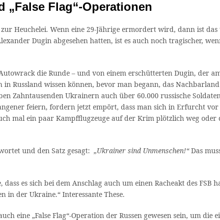
 „False Flag“-Operationen
zur Heuchelei. Wenn eine 29-Jährige ermordert wird, dann ist da
r Alexander Dugin abgesehen hatten, ist es auch noch tragischer, 
utowrack die Runde – und von einem erschütterten Dugin, der am
 in Russland wissen können, bevor man begann, das Nachbarland 
n Zahntausenden Ukrainern auch über 60.000 russische Soldaten s
gener feiern, fordern jetzt empört, dass man sich in Erfurcht vor
auch mal ein paar Kampfflugzeuge auf der Krim plötzlich weg ode
rwortet und den Satz gesagt:
„Ukrainer sind Unmenschen!“
Das muss
e, dass es sich bei dem Anschlag auch um einen Racheakt des FSB h
n in der Ukraine.“ Interessante These.
uch eine „False Flag“-Operation der Russen gewesen sein, um die e