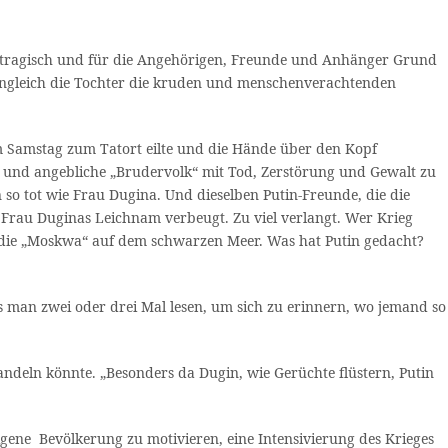
s tragisch und für die Angehörigen, Freunde und Anhänger Grund
wenngleich die Tochter die kruden und menschenverachtenden
 Samstag zum Tatort eilte und die Hände über den Kopf
und angebliche „Brudervolk“ mit Tod, Zerstörung und Gewalt zu
o tot wie Frau Dugina. Und dieselben Putin-Freunde, die die
 Frau Duginas Leichnam verbeugt. Zu viel verlangt. Wer Krieg
r die „Moskwa“ auf dem schwarzen Meer. Was hat Putin gedacht?
 man zwei oder drei Mal lesen, um sich zu erinnern, wo jemand so
andeln könnte. „Besonders da Dugin, wie Gerüchte flüstern, Putin
igene Bevölkerung zu motivieren, eine Intensivierung des Krieges