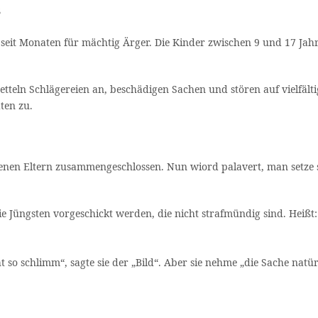
s
seit Monaten für mächtig Ärger. Die Kinder zwischen 9 und 17 Jahr
tteln Schlägereien an, beschädigen Sachen und stören auf vielfält
ten zu.
roffenen Eltern zusammengeschlossen. Nun wiord palavert, man set
r die Jüngsten vorgeschickt werden, die nicht strafmündig sind. Hei
ht so schlimm“, sagte sie der „Bild“. Aber sie nehme „die Sache natü