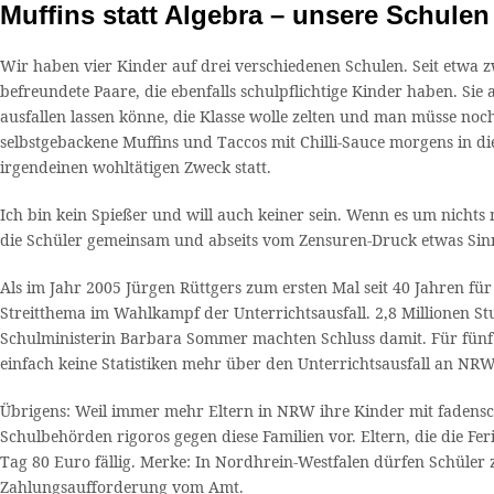
Muffins statt Algebra – unsere Schule
Wir haben vier Kinder auf drei verschiedenen Schulen. Seit etwa z
befreundete Paare, die ebenfalls schulpflichtige Kinder haben. Sie 
ausfallen lassen könne, die Klasse wolle zelten und man müsse noc
selbstgebackene Muffins und Taccos mit Chilli-Sauce morgens in d
irgendeinen wohltätigen Zweck statt.
Ich bin kein Spießer und will auch keiner sein. Wenn es um nichts 
die Schüler gemeinsam und abseits vom Zensuren-Druck etwas Sinnv
Als im Jahr 2005 Jürgen Rüttgers zum ersten Mal seit 40 Jahren fü
Streitthema im Wahlkampf der Unterrichtsausfall. 2,8 Millionen St
Schulministerin Barbara Sommer machten Schluss damit. Für fünf J
einfach keine Statistiken mehr über den Unterrichtsausfall an N
Übrigens: Weil immer mehr Eltern in NRW ihre Kinder mit fadensch
Schulbehörden rigoros gegen diese Familien vor. Eltern, die die F
Tag 80 Euro fällig. Merke: In Nordhrein-Westfalen dürfen Schüler 
Zahlungsaufforderung vom Amt.