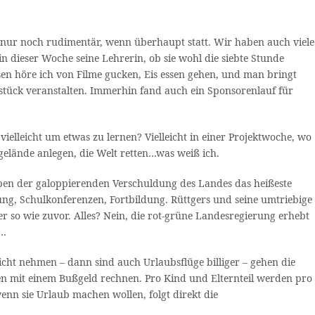
t nur noch rudimentär, wenn überhaupt statt. Wir haben auch viele
in dieser Woche seine Lehrerin, ob sie wohl die siebte Stunde
sen höre ich von Filme gucken, Eis essen gehen, und man bringt
hstück veranstalten. Immerhin fand auch ein Sponsorenlauf für
ielleicht um etwas zu lernen? Vielleicht in einer Projektwoche, wo
elände anlegen, die Welt retten…was weiß ich.
neben der galoppierenden Verschuldung des Landes das heißeste
ung, Schulkonferenzen, Fortbildung. Rüttgers und seine umtriebige
so wie zuvor. Alles? Nein, die rot-grüne Landesregierung erhebt
n…
cht nehmen – dann sind auch Urlaubsflüge billiger – gehen die
sen mit einem Bußgeld rechnen. Pro Kind und Elternteil werden pro
enn sie Urlaub machen wollen, folgt direkt die