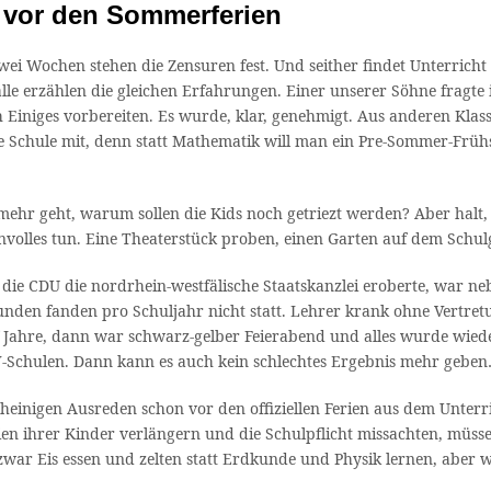
n vor den Sommerferien
wei Wochen stehen die Zensuren fest. Und seither findet Unterrich
alle erzählen die gleichen Erfahrungen. Einer unserer Söhne fragte 
h Einiges vorbereiten. Es wurde, klar, genehmigt. Aus anderen Klas
ie Schule mit, denn statt Mathematik will man ein Pre-Sommer-Frü
mehr geht, warum sollen die Kids noch getriezt werden? Aber halt, v
olles tun. Eine Theaterstück proben, einen Garten auf dem Schulg
r die CDU die nordrhein-westfälische Staatskanzlei eroberte, war 
unden fanden pro Schuljahr nicht statt. Lehrer krank ohne Vertret
ahre, dann war schwarz-gelber Feierabend und alles wurde wieder 
RW-Schulen. Dann kann es auch kein schlechtes Ergebnis mehr gebe
einigen Ausreden schon vor den offiziellen Ferien aus dem Unterri
erien ihrer Kinder verlängern und die Schulpflicht missachten, müs
zwar Eis essen und zelten statt Erdkunde und Physik lernen, aber w