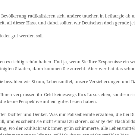
 der Bevölkerung radikalisieren sich, andere tauchen in Lethargie a
eit, all dieser Hass, und dabei sollten wir Deutschen doch gerad
ieder gut werden soll.
n es richtig schön haben. Und ja, wenn Sie Ihre Ersparnisse ein wen
inigten Staaten, dann kommen Sie zurecht. Aber wer hat das scho
. Wie bezahlen wir Strom, Lebensmittel, unsere Versicherungen und
hnen verprassen ihr Geld keineswegs fürs Luxusleben, sondern sie 
 die keine Perspektive auf ein gutes Leben haben.
 der Dichter und Denker. Was mir Polizeibeamte erzählen, die be
üll, und es scheint sie nicht einmal zu stören, solange der Flachbi
nung, wo der Kühlschrank innen grün schimmerte, alle Lebensmitt