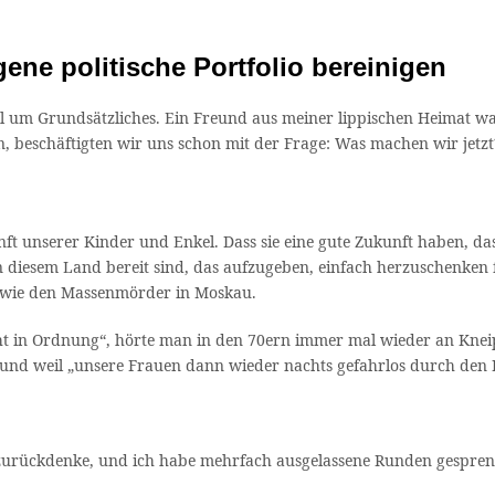
ne politische Portfolio bereinigen
 um Grundsätzliches. Ein Freund aus meiner lippischen Heimat war 
n, beschäftigten wir uns schon mit der Frage: Was machen wir jetz
ft unserer Kinder und Enkel. Dass sie eine gute Zukunft haben, das
n diesem Land bereit sind, das aufzugeben, einfach herzuschenken f
r wie den Massenmörder in Moskau.
cht in Ordnung“, hörte man in den 70ern immer mal wieder an Knei
“ und weil „unsere Frauen dann wieder nachts gefahrlos durch den 
zurückdenke, und ich habe mehrfach ausgelassene Runden gespreng