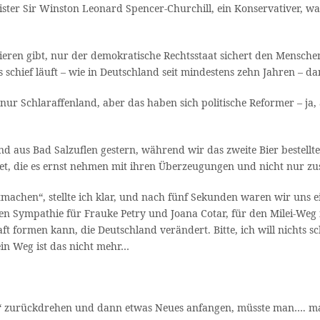
r Sir Winston Leonard Spencer-Churchill, ein Konservativer, was de
isieren gibt, nur der demokratische Rechtsstaat sichert den Mensch
was schief läuft – wie in Deutschland seit mindestens zehn Jahren 
t nur Schlaraffenland, aber das haben sich politische Reformer – j
nd aus Bad Salzuflen gestern, während wir das zweite Bier bestell
tet, die es ernst nehmen mit ihren Überzeugungen und nicht nur 
achen“, stellte ich klar, und nach fünf Sekunden waren wir uns ei
hen Sympathie für Frauke Petry und Joana Cotar, für den Milei-Weg 
t formen kann, die Deutschland verändert. Bitte, ich will nichts sc
in Weg ist das nicht mehr…
ull“ zurückdrehen und dann etwas Neues anfangen, müsste man…. m