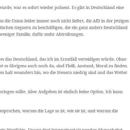
rde, war es sofort wieder präsent. Es gibt in Deutschland eine
s die Union leider immer noch nicht liefert, die AfD in der jetzigen
itischen Gegnern zu beschäftigen, die ein ganz anders Deutschland
weniger Familie, dafür mehr Abtreibungen.
 es das Deutschland, das ich im Ernstfall verteidigen würde. Ohne
 ist es übrigens auch noch da, sind Fleiß, Anstand, Moral zu finden.
en halt woanders hin, wo die Steuern niedrig sind und das Wetter
ingen sollte. Aber Aufgeben ist einfach keine Option. Ich kann
sprochen, warum die Lage so ist, wie sie ist, und warum die
in-Westfalen. Unsere drei Internetportale werden überarbeitet