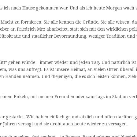
ls ich nach Hause gekommen war. Und als ich heute Morgen wach wu
Macht zu formieren. Sie alle kennen die Gründe, Sie alle wissen, das
ber an Friedrich Mrz abarbeitet, statt sich mit den wirklichen pol
Bürokratie und staatlicher Bevormundung, weniger Tradition und 
 Bütt“ gehen würde – immer wieder und jeden Tag. Und natürlich ist
llem, was uns aufregt. Es ist unsere Heimat, an vielen Orten überall
n Händen nehmen. Und diejenigen, die es sich leisten können, zieh
meinem Enkeln, mit meinen Freunden oder samstags im Stadion verbr
r gestartet. Wir haben einfach grundsätzlich und offen darüber ge
er Jahren versagt und sie droht auch heute wieder zu versagen.
r noch machen, fest geplant – in Bayern, Brandenburg und Nordrhe