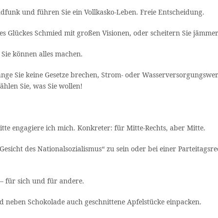
ndfunk und führen Sie ein Vollkasko-Leben. Freie Entscheidung.
res Glückes Schmied mit großen Visionen, oder scheitern Sie jämmer
. Sie können alles machen.
lange Sie keine Gesetze brechen, Strom- oder Wasserversorgungsw
hlen Sie, was Sie wollen!
tte engagiere ich mich. Konkreter: für Mitte-Rechts, aber Mitte.
esicht des Nationalsozialismus“ zu sein oder bei einer Parteitagsred
 – für sich und für andere.
d neben Schokolade auch geschnittene Apfelstücke einpacken.