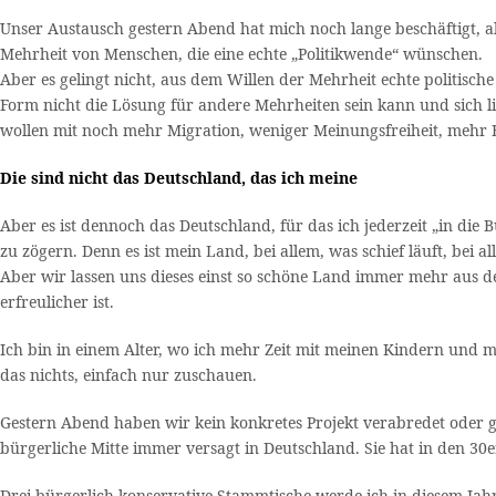
Unser Austausch gestern Abend hat mich noch lange beschäftigt, a
Mehrheit von Menschen, die eine echte „Politikwende“ wünschen.
Aber es gelingt nicht, aus dem Willen der Mehrheit echte politische 
Form nicht die Lösung für andere Mehrheiten sein kann und sich lie
wollen mit noch mehr Migration, weniger Meinungsfreiheit, mehr 
Die sind nicht das Deutschland, das ich meine
Aber es ist dennoch das Deutschland, für das ich jederzeit „in die
zu zögern. Denn es ist mein Land, bei allem, was schief läuft, bei a
Aber wir lassen uns dieses einst so schöne Land immer mehr aus de
erfreulicher ist.
Ich bin in einem Alter, wo ich mehr Zeit mit meinen Kindern und 
das nichts, einfach nur zuschauen.
Gestern Abend haben wir kein konkretes Projekt verabredet oder ga
bürgerliche Mitte immer versagt in Deutschland. Sie hat in den 30
Drei bürgerlich-konservative Stammtische werde ich in diesem Jah