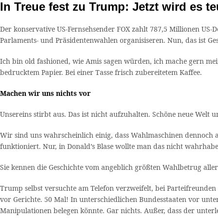
In Treue fest zu Trump: Jetzt wird es te
Der konservative US-Fernsehsender FOX zahlt 787,5 Millionen US-Do
Parlaments- und Präsidentenwahlen organisiseren. Nun, das ist G
Ich bin old fashioned, wie Amis sagen würden, ich mache gern mein
bedrucktem Papier. Bei einer Tasse frisch zubereitetem Kaffee.
Machen wir uns nichts vor
Unsereins stirbt aus. Das ist nicht aufzuhalten. Schöne neue Welt u
Wir sind uns wahrscheinlich einig, dass Wahlmaschinen dennoch auf
funktioniert. Nur, in Donald’s Blase wollte man das nicht wahrhab
Sie kennen die Geschichte vom angeblich größten Wahlbetrug alle
Trump selbst versuchte am Telefon verzweifelt, bei Parteifreunden
vor Gerichte. 50 Mal! In unterschiedlichen Bundesstaaten vor unte
Manipulationen belegen könnte. Gar nichts. Außer, dass der unter