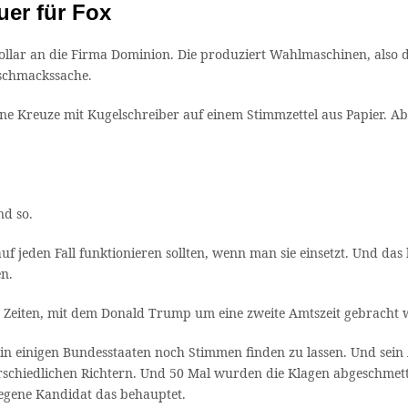
uer für Fox
llar an die Firma Dominion. Die produziert Wahlmaschinen, also di
eschmackssache.
e Kreuze mit Kugelschreiber auf einem Stimmzettel aus Papier. Aber
nd so.
 jeden Fall funktionieren sollten, wenn man sie einsetzt. Und das
en.
r Zeiten, mit dem Donald Trump um eine zweite Amtszeit gebracht
 in einigen Bundesstaaten noch Stimmen finden zu lassen. Und sein
rschiedlichen Richtern. Und 50 Mal wurden die Klagen abgeschmette
legene Kandidat das behauptet.