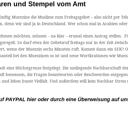
laren und Stempel vom Amt
ünftig Muezzine die Muslime zum Freitagsgebet – also nicht per Te
n, denn wir sind ja in Deutschland. Wer schon mal in Arabien oder 
nehmen möchten, müssen – na klar – ersmal einen Antrag stellen. Fü
geregelt. So darf etwa der Gebetsruf freitags nur in der Zeit zwis
ert, wenn der Muezzin sechs Minuten ruft. Kommt dann ein SEK? Ode
nanteil bei den Muezzinen so ist und neue Wortkrationen wie Muez
adt eine Höchstgrenze festgelegt. Die umliegende Nachbarschaft d
ft benennen, die Fragen beantworten oder Beschwerden entgegenn
und leben bunte Vielfalt. Und außerdem will kein Nachbar Stress mi
uf
PAYPAL
hier
oder durch eine Überweisung auf un