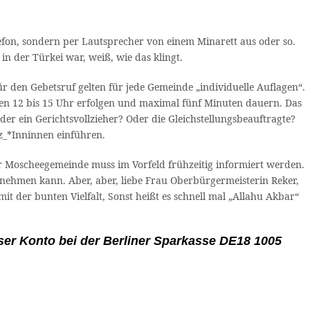
lefon, sondern per Lautsprecher von einem Minarett aus oder so.
in der Türkei war, weiß, wie das klingt.
r den Gebetsruf gelten für jede Gemeinde „individuelle Auflagen“.
chen 12 bis 15 Uhr erfolgen und maximal fünf Minuten dauern. Das
r ein Gerichtsvollzieher? Oder die Gleichstellungsbeauftragte?
z_*Inninnen einführen.
er Moscheegemeinde muss im Vorfeld frühzeitig informiert werden.
ehmen kann. Aber, aber, liebe Frau Oberbürgermeisterin Reker,
t der bunten Vielfalt, Sonst heißt es schnell mal „Allahu Akbar“
ser Konto bei der Berliner Sparkasse DE18 1005