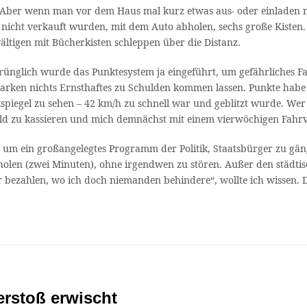
 Aber wenn man vor dem Haus mal kurz etwas aus- oder einladen m
icht verkauft wurden, mit dem Auto abholen, sechs große Kisten. 
wältigen mit Bücherkisten schleppen über die Distanz.
rünglich wurde das Punktesystem ja eingeführt, um gefährliches Fa
rken nichts Ernsthaftes zu Schulden kommen lassen. Punkte habe i
piegel zu sehen – 42 km/h zu schnell war und geblitzt wurde. Wer d
Geld zu kassieren und mich demnächst mit einem vierwöchigen Fahr
um ein großangelegtes Programm der Politik, Staatsbürger zu gängel
 holen (zwei Minuten), ohne irgendwen zu stören. Außer den städti
bezahlen, wo ich doch niemanden behindere“, wollte ich wissen. D
erstoß erwischt