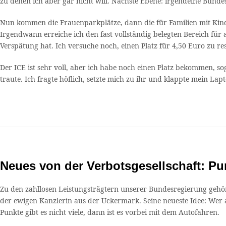
zu denen ich aber gar nicht will. Nächste Ebene: irgendeine Bundesa
Nun kommen die Frauenparkplätze, dann die für Familien mit Kinder
Irgendwann erreiche ich den fast vollständig belegten Bereich für 
Verspätung hat. Ich versuche noch, einen Platz für 4,50 Euro zu re
Der ICE ist sehr voll, aber ich habe noch einen Platz bekommen, 
traute. Ich fragte höflich, setzte mich zu ihr und klappte mein L
Neues von der Verbotsgesellschaft: P
Zu den zahllosen Leistungsträgtern unserer Bundesregierung gehört
der ewigen Kanzlerin aus der Uckermark. Seine neueste Idee: Wer 
Punkte gibt es nicht viele, dann ist es vorbei mit dem Autofahren.