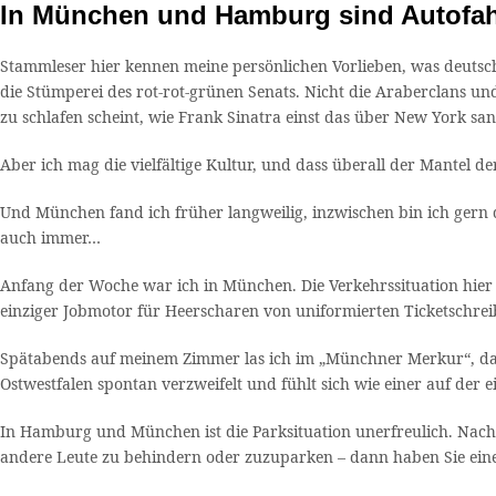
In München und Hamburg sind Autofah
Stammleser hier kennen meine persönlichen Vorlieben, was deutsche
die Stümperei des rot-rot-grünen Senats. Nicht die Araberclans und d
zu schlafen scheint, wie Frank Sinatra einst das über New York san
Aber ich mag die vielfältige Kultur, und dass überall der Mantel der
Und München fand ich früher langweilig, inzwischen bin ich gern 
auch immer…
Anfang der Woche war ich in München. Die Verkehrssituation hier i
einziger Jobmotor für Heerscharen von uniformierten Ticketschrei
Spätabends auf meinem Zimmer las ich im „Münchner Merkur“, dass 
Ostwestfalen spontan verzweifelt und fühlt sich wie einer auf der 
In Hamburg und München ist die Parksituation unerfreulich. Nach Kö
andere Leute zu behindern oder zuzuparken – dann haben Sie ein