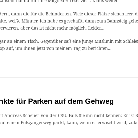
nstalt hat da für ihre Mitglieder reserviert. Klaus weiter.
n, dann die für die Behinderten. Viele dieser Plätze stehen leer, 
alte, weiße Männer. Ich habe es geschafft, dann zum Bahnsteig gehe
servieren, aber das ist nicht mehr möglich. Leider…
sogar an einem Tisch. Gegenüber saß eine junge Muslimin mit Schl
aptop auf, um Ihnen jetzt von meinem Tag zu berichten…
unkte für Parken auf dem Gehweg
 Andreas Scheuer von der CSU. Falls Sie ihn nicht kennen: Er ist B
auf einem Fußgängerweg parkt, kann, wenn er erwischt wird, zukün