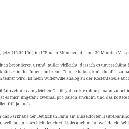
, jetzt (15.56 Uhr) im ICE nach München, der mit 30 Minuten Versp
inen besonderen Grund, außer vielleicht, dass ich es unverschämt f
khäuser in der Innenstadt keine Chance haben, knöllchenfrei zu park
 teurer wird, ist mein Widerwille analog zu der Kostentabelle auc
it Jahrzehnten am gleichen Ort illegal parkte (ohne jemand zu behi
at es mich ungefähr zweimal pro Saison erwischt, und das kostete 
len DIE ja auch.
ls in das Parkhaus der Deutschen Bahn am Düsseldorfer Hauptbahnho
n, weil da ein rotes Licht leuchtet. Links auch nicht, weil da ein 