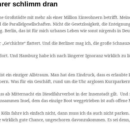
rer schlimm dran
 Großstädte mit mehr als einer Million Einwohnern betrifft. Meine 
ie Parallelgesellschaften. Nicht die Gesetzlosigkeit, die Enteignung
g. Berlin, das ist für mich urbanes Leben wie sonst nirgends in De
 „Ge’chichte“ flattert. Und die Berliner mag ich, die große Schnauze
dort. Und Hamburg habe ich nach längerer Ignoranz wirklich zu lie
st ein einziger Albtraum. Man hat den Eindruck, dass es erlaubte 
bern. Was für ein Geschäft, rund um die Uhr arglosen Kurzparkern
ab Mitternacht ein Dieselfahrverbot in der Innenstadt gilt. Und n
einsammen Insel, dem das einzige Boot weggetrieben ist aufs offene 
ln fahre ich einfach nicht, dann muss ich da auch nicht parken. Un
e wirklich gute Chance, ungeschoren davonzukommen. Es sei denn,