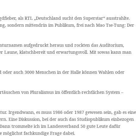
fieber, als RTL „Deutschland sucht den Superstar“ ausstrahlte.
ring, sondern mittendrin im Publikum, frei nach Mao Tse-Tung: Der
nturnamen aufgedruckt heraus und rockten das Auditorium,
er Laune, klatschbereit und erwartungsvoll. Mit sowas kann man
nd oder auch 3000 Menschen in der Halle können Wahlen oder
ortäuschen von Pluralismus im öffentlich-rechtlichen System –
tur. Irgendwann, es muss 1986 oder 1987 gewesen sein, gab es eine
rn. Eine Diskussion, bei der auch das Studiopublikum einbezogen
. Dann trommelte ich im Landesverband 50 gute Leute dafür
ne möglichst fachkundige Frage dabei.