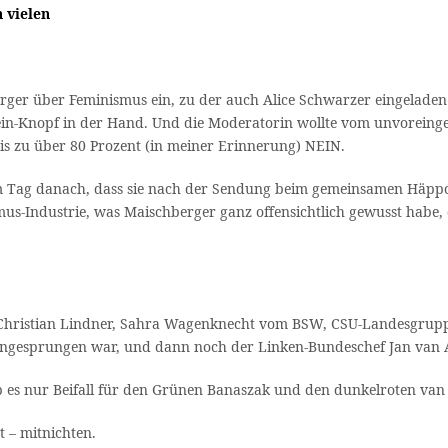
n vielen
erger über Feminismus ein, zu der auch Alice Schwarzer eingeladen
Nein-Knopf in der Hand. Und die Moderatorin wollte vom unvorein
s zu über 80 Prozent (in meiner Erinnerung) NEIN.
 Tag danach, dass sie nach der Sendung beim gemeinsamen Häppchen
-Industrie, was Maischberger ganz offensichtlich gewusst habe, da
 Christian Lindner, Sahra Wagenknecht vom BSW, CSU-Landesgrupp
 eingesprungen war, und dann noch der Linken-Bundeschef Jan van 
b es nur Beifall für den Grünen Banaszak und den dunkelroten van
t – mitnichten.