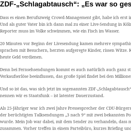
ZDF-„Schlagabtausch“: „Es war so gese
Dass es einen Berufszweig Crowd-Management gibt, habe ich erst i
Und als guter Vater bin ich dann mal zu einer Live-Sendung in Kö
Reporter muss im Volke schwimmen, wie ein Fisch im Wasser.
20 Minuten vor Beginn der Livesendung kamen mehrere sympathis
sprachen mit Besuchern, herzten aufgeregte Kinder, rissen Witze.
heute Geld verdienen.
Denn bei Fernsehsendungen kommt es auch natürlich auch ganz st
Verkaufserlöse beeinflussen, das große Spiel findet bei den Million
Und so ist das, was sich jetzt im sogenannten ZDF-„Schlagabtausch“
nennen wir es Staatsfunk – ist latenter Dauerzustand.
Als 25-Jähriger war ich zwei Jahre Pressesprecher der CDU-Bürgers
der berüchtigten Talksendungen „3 nach 9“ mit zwei bekannten Pol
wurde. Mein Job war dabei, mit dem Sender zu verhandeln, dass m
zusammen. Vorher treffen in einem Parteibüro, kurzes Briefing und 