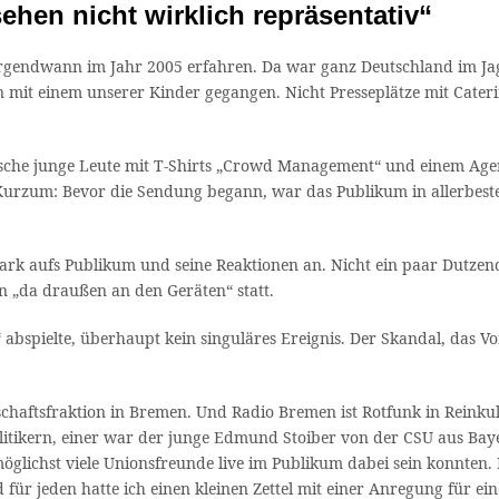
hen nicht wirklich repräsentativ“
rgendwann im Jahr 2005 erfahren. Da war ganz Deutschland im Jagd
ln mit einem unserer Kinder gegangen. Nicht Presseplätze mit Cate
che junge Leute mit T-Shirts „Crowd Management“ und einem Age
 Kurzum: Bevor die Sendung begann, war das Publikum in allerbest
ark aufs Publikum und seine Reaktionen an. Nicht ein paar Dutze
en „da draußen an den Geräten“ statt.
 abspielte, überhaupt kein singuläres Ereignis. Der Skandal, das V
chaftsfraktion in Bremen. Und Radio Bremen ist Rotfunk in Reinkul
itikern, einer war der junge Edmund Stoiber von der CSU aus Baye
öglichst viele Unionsfreunde live im Publikum dabei sein konnten
für jeden hatte ich einen kleinen Zettel mit einer Anregung für ei