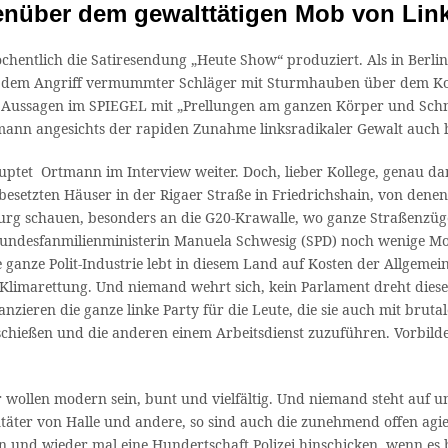
enüber dem gewalttätigen Mob von Links
chentlich die Satiresendung „Heute Show“ produziert. Als in Berlin
ach dem Angriff vermummter Schläger mit Sturmhauben über dem Kop
 Aussagen im SPIEGEL mit „Prellungen am ganzen Körper und Schnit
nmann angesichts der rapiden Zunahme linksradikaler Gewalt auch 
auptet Ortmann im Interview weiter. Doch, lieber Kollege, genau da
n besetzten Häuser in der Rigaer Straße in Friedrichshain, von den
g schauen, besonders an die G20-Krawalle, wo ganze Straßenzüge v
Bundesfanmilienministerin Manuela Schwesig (SPD) noch wenige Mon
e ganze Polit-Industrie lebt in diesem Land auf Kosten der Allgem
Klimarettung. Und niemand wehrt sich, kein Parlament dreht diese
anzieren die ganze linke Party für die Leute, die sie auch mit bru
chießen und die anderen einem Arbeitsdienst zuzuführen. Vorbilder 
Wir wollen modern sein, bunt und vielfältig. Und niemand steht auf 
ter von Halle und andere, so sind auch die zunehmend offen agiere
 und wieder mal eine Hundertschaft Polizei hinschicken, wenn es bre