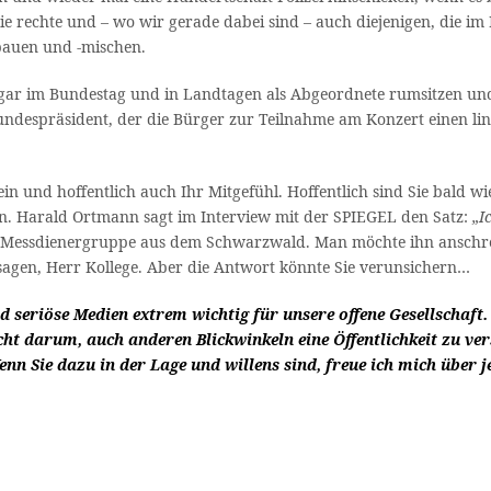
 wie rechte und – wo wir gerade dabei sind – auch diejenigen, die
auen und -mischen.
sogar im Bundestag und in Landtagen als Abgeordnete rumsitzen und
 Bundespräsident, der die Bürger zur Teilnahme am Konzert einen li
n und hoffentlich auch Ihr Mitgefühl. Hoffentlich sind Sie bald wi
en. Harald Ortmann sagt im Interview mit der SPIEGEL den Satz:
„I
e Messdienergruppe aus dem Schwarzwald. Man möchte ihn anschrei
agen, Herr Kollege. Aber die Antwort könnte Sie verunsichern…
d seriöse Medien extrem wichtig für unsere offene Gesellschaf
ht darum, auch anderen Blickwinkeln eine Öffentlichkeit zu ver
Wenn Sie dazu in der Lage und willens sind, freue ich mich übe