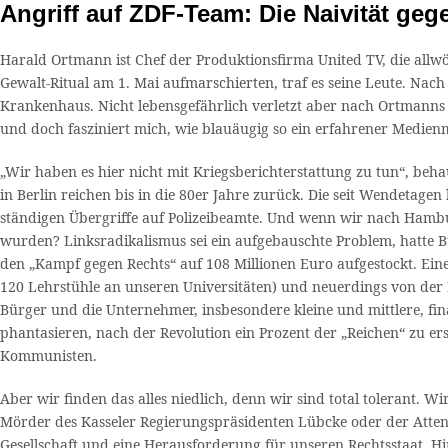
Angriff auf ZDF-Team: Die Naivität geg
Harald Ortmann ist Chef der Produktionsfirma United TV, die allwö
Gewalt-Ritual am 1. Mai aufmarschierten, traf es seine Leute. N
Krankenhaus. Nicht lebensgefährlich verletzt aber nach Ortmanns
und doch fasziniert mich, wie blauäugig so ein erfahrener Medie
„Wir haben es hier nicht mit Kriegsberichterstattung zu tun“, beh
in Berlin reichen bis in die 80er Jahre zurück. Die seit Wendetage
ständigen Übergriffe auf Polizeibeamte. Und wenn wir nach Hambur
wurden? Linksradikalismus sei ein aufgebauschte Problem, hatte 
den „Kampf gegen Rechts“ auf 108 Millionen Euro aufgestockt. Ein
120 Lehrstühle an unseren Universitäten) und neuerdings von der 
Bürger und die Unternehmer, insbesondere kleine und mittlere, fin
phantasieren, nach der Revolution ein Prozent der „Reichen“ zu ers
Kommunisten.
Aber wir finden das alles niedlich, denn wir sind total tolerant. 
Mörder des Kasseler Regierungspräsidenten Lübcke oder der Attentä
Gesellschaft und eine Herausforderung für unseren Rechtsstaat. Hin