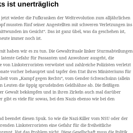
 ist unerträglich
 jetzt wieder die Fufkranken der Weltrevolution zum alljährlichen
f mussten fünf seiner Angestellten mit schweren Verletzungen ins
twunden im Gesicht“. Das ist ganz übel, was da geschehen ist,
heute immer noch ist.
mit haben wir es zu tun. Die Gewaltrituale linker Sturmabteilungen
en latente Gefahr für Passanten und Anwohner ausgeht, die
on Linksterroristen verwüstet und zahlreiche Polizisten verletzt
ate vorher behauptet und tapfer den Etat ihres Ministeriums für
einheit vom „Kampf gegen Rechts“, vom Gender-Schwachsinn (allein
n Leuten die üppig sprudelnden Geldhähne ab. Die fleißigen
taler Gewalt bekämpfen und in ihren Zirkeln auch mal darüber
gibt es viele für sowas, bei den Nazis ebenso wie bei den
und beendet diesen Spuk. So wie die Nazi-Killer vom NSU oder der
nden Linksterroristen eine Gefahr für die freiheitliche
nnt, löst das Problem nicht. Diese Gesellschaft muss die Politik