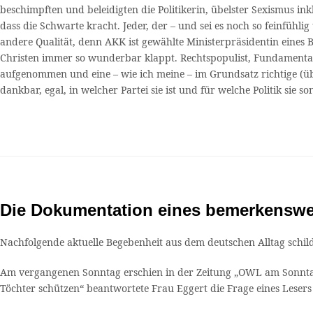
beschimpften und beleidigten die Politikerin, übelster Sexismus in
dass die Schwarte kracht. Jeder, der – und sei es noch so feinfühli
andere Qualität, denn AKK ist gewählte Ministerpräsidentin eines 
Christen immer so wunderbar klappt. Rechtspopulist, Fundamental
aufgenommen und eine – wie ich meine – im Grundsatz richtige (üb
dankbar, egal, in welcher Partei sie ist und für welche Politik sie son
Die Dokumentation eines bemerkenswe
Nachfolgende aktuelle Begebenheit aus dem deutschen Alltag schild
Am vergangenen Sonntag erschien in der Zeitung „OWL am Sonntag“,
Töchter schützen“ beantwortete Frau Eggert die Frage eines Lese