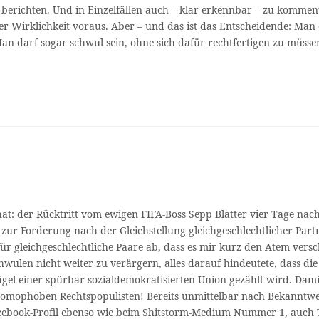
 berichten. Und in Einzelfällen auch – klar erkennbar – zu kommen
er Wirklichkeit voraus. Aber – und das ist das Entscheidende: Ma
arf sogar schwul sein, ohne sich dafür rechtfertigen zu müssen. D
t: der Rücktritt vom ewigen FIFA-Boss Sepp Blatter vier Tage nach
 Forderung nach der Gleichstellung gleichgeschlechtlicher Partner
ür gleichgeschlechtliche Paare ab, dass es mir kurz den Atem vers
ulen nicht weiter zu verärgern, alles darauf hindeutete, dass die
el einer spürbar sozialdemokratisierten Union gezählt wird. Damit
mophoben Rechtspopulisten! Bereits unmittelbar nach Bekanntwerd
cebook-Profil ebenso wie beim Shitstorm-Medium Nummer 1, auch Tw