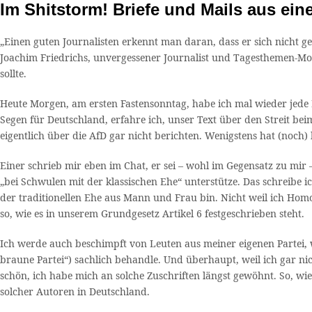
Im Shitstorm! Briefe und Mails aus eine
„Einen guten Journalisten erkennt man daran, dass er sich nicht g
Joachim Friedrichs, unvergessener Journalist und Tagesthemen-Mode
sollte.
Heute Morgen, am ersten Fastensonntag, habe ich mal wieder jede M
Segen für Deutschland, erfahre ich, unser Text über den Streit be
eigentlich über die AfD gar nicht berichten. Wenigstens hat (noch
Einer schrieb mir eben im Chat, er sei – wohl im Gegensatz zu mir 
„bei Schwulen mit der klassischen Ehe“ unterstütze. Das schreibe ic
der traditionellen Ehe aus Mann und Frau bin. Nicht weil ich Homose
so, wie es in unserem Grundgesetz Artikel 6 festgeschrieben steht.
Ich werde auch beschimpft von Leuten aus meiner eigenen Partei, we
braune Partei“) sachlich behandle. Und überhaupt, weil ich gar 
schön, ich habe mich an solche Zuschriften längst gewöhnt. So, wi
solcher Autoren in Deutschland.