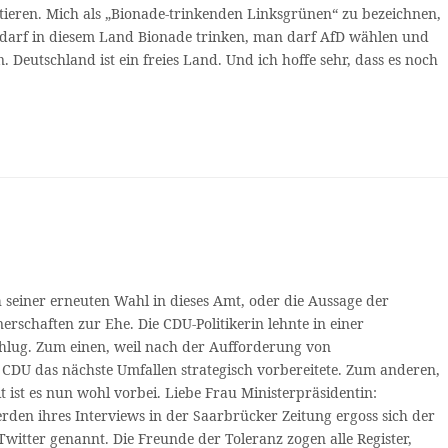
tieren. Mich als „Bionade-trinkenden Linksgrünen“ zu bezeichnen,
n darf in diesem Land Bionade trinken, man darf AfD wählen und
eutschland ist ein freies Land. Und ich hoffe sehr, dass es noch
 seiner erneuten Wahl in dieses Amt, oder die Aussage der
schaften zur Ehe. Die CDU-Politikerin lehnte in einer
chlug. Zum einen, weil nach der Aufforderung von
 CDU das nächste Umfallen strategisch vorbereitete. Zum anderen,
 ist es nun wohl vorbei. Liebe Frau Ministerpräsidentin:
en ihres Interviews in der Saarbrücker Zeitung ergoss sich der
itter genannt. Die Freunde der Toleranz zogen alle Register,