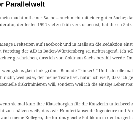
r Parallelwelt
emein macht mit einer Sache – auch nicht mit einer guten Sache; da
rator, der leider 1995 viel zu früh verstorben ist, hat diesen Sat
enge Breitseiten auf Facebook und in Mails an die Redaktion einste
im Parteitag der AfD in Baden-Württemberg sei nichtssagend. Ich s
) keiner geschrieben, dass ich von Goldman Sachs bezahlt werde. Im
– wenigstens „kein linksgrüner Bionade-Trinker!!“ Und ich solle mal
h nicht, weil jeder, der meine Texte liest, natürlich weiß, dass ic
xuelle diskriminieren will, sondern weil ich die einzige Lebenspart
nn sie mal kurz ihre Klatschorgien für die Kanzlerin unterbrechen.
nicht zu schätzen weiß, dass wir Hunderttausende Ingenieure und 
e auch meine Kollegen, die für das gleiche Publikum in der bürgerl