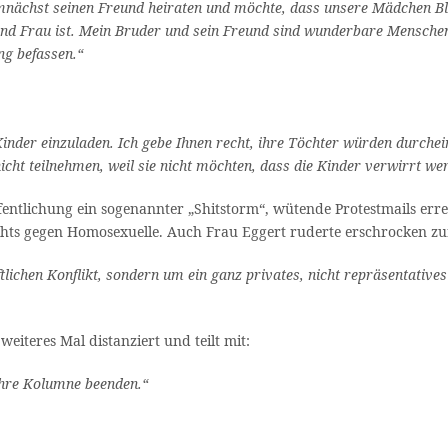
emnächst seinen Freund heiraten und möchte, dass unsere Mädchen B
nd Frau ist. Mein Bruder und sein Freund sind wunderbare Menschen, 
ng befassen.“
 Kinder einzuladen. Ich gebe Ihnen recht, ihre Töchter würden durche
icht teilnehmen, weil sie nicht möchten, dass die Kinder verwirrt we
ntlichung ein sogenannter „Shitstorm“, wütende Protestmails erreic
ts gegen Homosexuelle. Auch Frau Eggert ruderte erschrocken zurü
lichen Konflikt, sondern um ein ganz privates, nicht repräsentative
weiteres Mal distanziert und teilt mit:
ihre Kolumne beenden.“