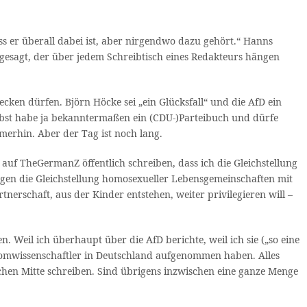
ss er überall dabei ist, aber nirgendwo dazu gehört.“ Hanns
z gesagt, der über jedem Schreibtisch eines Redakteurs hängen
cken dürfen. Björn Höcke sei „ein Glücksfall“ und die AfD ein
elbst habe ja bekanntermaßen ein (CDU-)Parteibuch und dürfe
merhin. Aber der Tag ist noch lang.
 auf TheGermanZ öffentlich schreiben, dass ich die Gleichstellung
h gegen die Gleichstellung homosexueller Lebensgemeinschaften mit
nerschaft, aus der Kinder entstehen, weiter privilegieren will –
 Weil ich überhaupt über die AfD berichte, weil ich sie („so eine
Atomwissenschaftler in Deutschland aufgenommen haben. Alles
ichen Mitte schreiben. Sind übrigens inzwischen eine ganze Menge