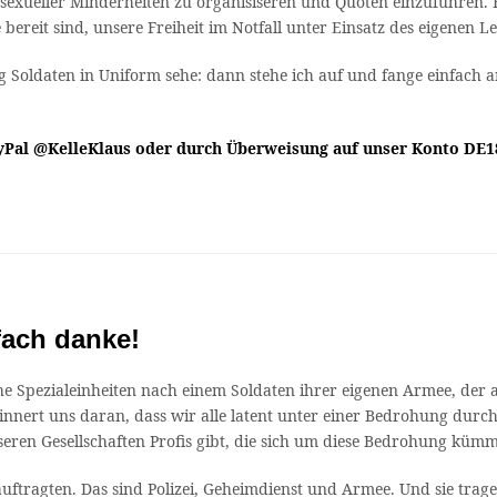
exueller Minderheiten zu organisiseren und Quoten einzuführen. He
bereit sind, unsere Freiheit im Notfall unter Einsatz des eigenen L
Soldaten in Uniform sehe: dann stehe ich auf und fange einfach an,
ayPal @KelleKlaus oder durch Überweisung auf unser Konto DE18
fach danke!
he Spezialeinheiten nach einem Soldaten ihrer eigenen Armee, der a
nnert uns daran, dass wir alle latent unter einer Bedrohung durch 
 unseren Gesellschaften Profis gibt, die sich um diese Bedrohung k
uftragten. Das sind Polizei, Geheimdienst und Armee. Und sie trag