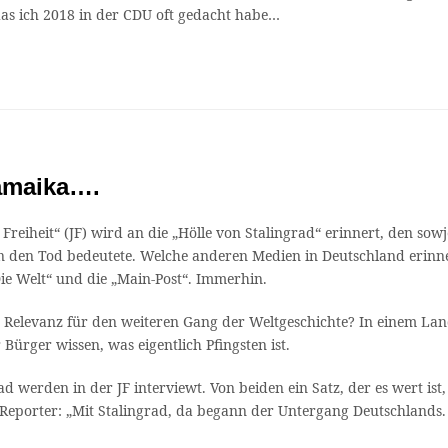
 das ich 2018 in der CDU oft gedacht habe…
Jamaika….
reiheit“ (JF) wird an die „Hölle von Stalingrad“ erinnert, den sow
hnen den Tod bedeutete. Welche anderen Medien in Deutschland erinn
Die Welt“ und die „Main-Post“. Immerhin.
re Relevanz für den weiteren Gang der Weltgeschichte? In einem Lan
 Bürger wissen, was eigentlich Pfingsten ist.
d werden in der JF interviewt. Von beiden ein Satz, der es wert is
Reporter: „Mit Stalingrad, da begann der Untergang Deutschlands. U