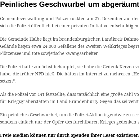
Peinliches Geschwurbel um abgeräumte
Gemeindeverwaltung und Polizei rückten am 27. Dezember auf dem
sich die Polizei öffentlich bei einer privaten Initiative entschuld
Die Gemeinde Halbe liegt im brandenburgischen Landkreis Dahme-Sp
Gelände liegen etwa 24.000 Gefallene des Zweiten Weltkrieges begra
Plötzensee und tote sowjetische Zwangsarbeiter.
Die Polizei hatte zunächst behauptet, sie habe die Gedenk-Kerzen 
habe, die früher NPD hieß. Die hätten im Internet zu mehreren „He
setzen“.
Als die Polizei vor Ort feststellte, dass tatsächlich eine große Za
für Kriegsgräberstätten im Land Brandenburg. Gegen das sei verst
Ein peinliches Geschwurbel, um die Polizei-Aktion irgendwie zu rec
sondern einfach nur der Opfer des furchtbaren Krieges gedenken w
Freie Medien können nur durch Spenden ihrer Leser existiere