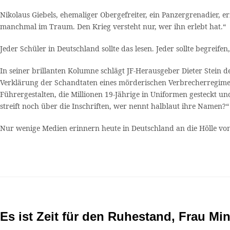
Nikolaus Giebels, ehemaliger Obergefreiter, ein Panzergrenadier, e
manchmal im Traum. Den Krieg versteht nur, wer ihn erlebt hat.“
Jeder Schüler in Deutschland sollte das lesen. Jeder sollte begreife
In seiner brillanten Kolumne schlägt JF-Herausgeber Dieter Stein d
Verklärung der Schandtaten eines mörderischen Verbrecherregime
Führergestalten, die Millionen 19-Jährige in Uniformen gesteckt u
streift noch über die Inschriften, wer nennt halblaut ihre Namen?“
Nur wenige Medien erinnern heute in Deutschland an die Hölle von
Es ist Zeit für den Ruhestand, Frau Min