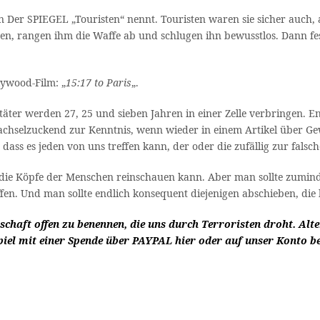
Der SPIEGEL „Touristen“ nennt. Touristen waren sie sicher auch, 
en, rangen ihm die Waffe ab und schlugen ihn bewusstlos. Dann fe
lywood-Film: „
15:17 to Paris
„.
täter werden 27, 25 und sieben Jahren in einer Zelle verbringen. En
achselzuckend zur Kenntnis, wenn wieder in einem Artikel über 
ss es jeden von uns treffen kann, der oder die zufällig zur falsche
 die Köpfe der Menschen reinschauen kann. Aber man sollte zuminde
haffen. Und man sollte endlich konsequent diejenigen abschieben, d
lschaft offen zu benennen, die uns durch Terroristen droht. Al
piel mit einer Spende über PAYPAL
hier
oder auf unser Konto be