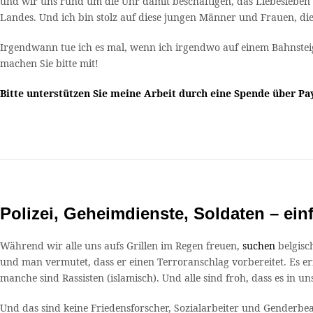
und wir uns rund um die Uhr damit beschäftigen, das Liebesleben s
Landes. Und ich bin stolz auf diese jungen Männer und Frauen, die 
Irgendwann tue ich es mal, wenn ich irgendwo auf einem Bahnsteig 
machen Sie bitte mit!
Bitte unterstützen Sie meine Arbeit durch eine Spende über P
Polizei, Geheimdienste, Soldaten – ein
Während wir alle uns aufs Grillen im Regen freuen,
suchen
belgisc
und man vermutet, dass er einen Terroranschlag vorbereitet. Es eri
manche sind Rassisten (islamisch). Und alle sind froh, dass es in
Und das sind keine Friedensforscher, Sozialarbeiter und Genderbea