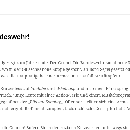
ndeswehr!
l aufgeregt zum Jahresende. Der Grund: Die Bundeswehr sucht neue
rm, wo in der Gulaschkanone Suppe gekocht, an Bord Segel gesetzt
was die Hauptaufgabe einer Armee im Ernstfall ist: Kämpfen!
 Kurzvideos auf
Youtube
und
Whatsapp
und mit einem Fitnessprogr
zynisch, junge Leute mit einer Action-Serie und einem Muskelprogr
gegenüber der „
Bild am Sonntag
„. Offenbar stellt er sich eine Arme
eitnah ergibt. Bloß nicht kämpfen, bloß nicht schießen – pfui bäh!
die Grünen! Sofern Sie in den sozialen Netzwerken unterwegs sind