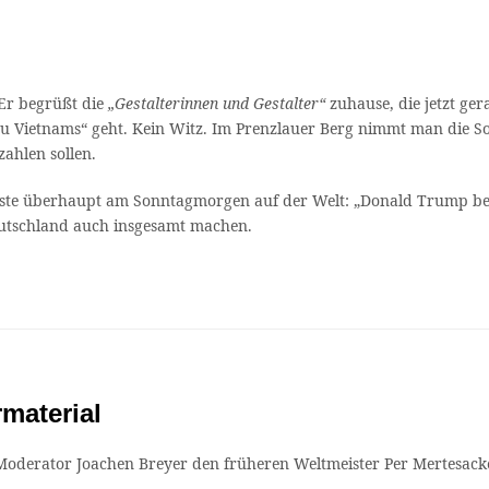
 Er begrüßt die
„Gestalterinnen und Gestalter“
zuhause, die jetzt ge
eu Vietnams“ geht. Kein Witz. Im Prenzlauer Berg nimmt man die So
zahlen sollen.
gste überhaupt am Sonntagmorgen auf der Welt: „Donald Trump ben
eutschland auch insgesamt machen.
rmaterial
-Moderator Joachen Breyer den früheren Weltmeister Per Mertesack