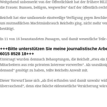
Weitgehend unbemerkt von der Öffentlichkeit hat der frühere BILD
die Frauen: Bumsen, belügen, wegwerfen“ darf der öffentlich-rech
Reichelt hat eine umfassende einstweilige Verfügung gegen Reschk
um mutmaßlichen Machtmissbrauch Reichelts ging, nicht mehr verbr
bestätigt.
In 11 von 16 beanstandeten Passagen, und damit wesentliche Teile d
+++Bitte unterstützen Sie meine journalistische Ar
6015 8528 18+++
Untersagt wurden demnach Behauptungen, die Reichelt „etwa ein
Mitarbeitern aus rein privatem Interesse vorwerfen“. Als unzulässi
demand“ genötigt zu haben, teilte Reichelts Anwalt mit.
Dieser Vorwurf lasse sich „als frei erfunden und damit unwahr wider
überraschend“, denn eine falsche eidesstattliche Versicherung wäre