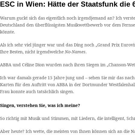
ESC in Wien: Hätte der Staatsfunk die
Warum guckt sich das eigentlich noch irgendjemand an? Ich verste
Deutschland den überflüssigsten Musikwettbewerb vor dem Fernsehb
könnte.
Als ich sehr viel jünger war und das Ding noch „Grand Prix Eurov
Ihre Besten, nicht irgendwelche
No-Names
.
ABBA und Céline Dion wurden nach ihren Siegen im „Chanson-Wett
Ich war damals gerade 15 Jahre jung und – sehen Sie mir das nach
Karten für den Auftritt von ABBA in der Dortmunder Westfalenhalle
Frau konnte auch tatsächlich singen.
Singen, verstehen Sie, was ich meine?
So richtig mit Musik und Stimmen, mit Liedern, die intelligent, 
Aber heute? Ich wette, die meisten von Ihnen können sich an die