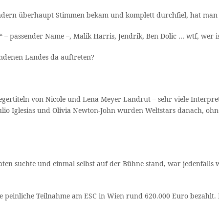
Ländern überhaupt Stimmen bekam und komplett durchfiel, hat man v
 – passender Name –, Malik Harris, Jendrik, Ben Dolic … wtf, wer i
undenen Landes da auftreten?
egertiteln von Nicole und Lena Meyer-Landrut – sehr viele Interpr
. Julio Iglesias und Olivia Newton-John wurden Weltstars danach, 
en suchte und einmal selbst auf der Bühne stand, war jedenfalls w
 peinliche Teilnahme am ESC in Wien rund 620.000 Euro bezahlt. D