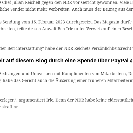
-Chef Julian Reichelt gegen den NDR vor Gericht gewonnen. Viele 
tliche Sender nicht mehr verbreiten. Auch muss der Beitrag aus de
es Sendung vom 16. Februar 2023 durchgesetzt. Das Magazin dürfe 
eiten, teilte dessen Anwalt Ben Irle unter Verweis auf einen Bes
er Berichterstattung“ habe der NDR Reichets Persönlichkeitsrecht v
beit auf diesem Blog durch eine Spende über PayPal
 Bedrängen und Umwerben mit Komplimenten von Mitarbeitern, Dro
g habe das Gericht auch die Äußerung einer früheren Mitarbeiterin e
legen“, argumentiert Irle. Denn der NDR habe keine eidesstattliche 
 strafbar.