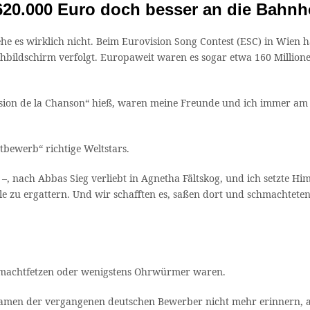
 620.000 Euro doch besser an die Bahn
he es wirklich nicht. Beim Eurovision Song Contest (ESC) in Wien
ildschirm verfolgt. Europaweit waren es sogar etwa 160 Millionen
ision de la Chanson“ hieß, waren meine Freunde und ich immer am 
bewerb“ richtige Weltstars.
 –, nach Abbas Sieg verliebt in Agnetha Fältskog, und ich setzte
 zu ergattern. Und wir schafften es, saßen dort und schmachteten 
Schmachtfetzen oder wenigstens Ohrwürmer waren.
 Namen der vergangenen deutschen Bewerber nicht mehr erinnern, a