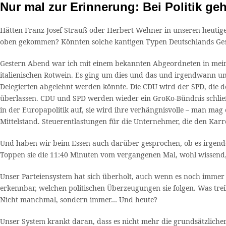
Nur mal zur Erinnerung: Bei Politik 
Hätten Franz-Josef Strauß oder Herbert Wehner in unseren heutigen
oben gekommen? Könnten solche kantigen Typen Deutschlands Ges
Gestern Abend war ich mit einem bekannten Abgeordneten in meinem
italienischen Rotwein. Es ging um dies und das und irgendwann 
Delegierten abgelehnt werden könnte. Die CDU wird der SPD, die de
überlassen. CDU und SPD werden wieder ein GroKo-Bündnis schließ
in der Europapolitik auf, sie wird ihre verhängnisvolle – man mag 
Mittelstand. Steuerentlastungen für die Unternehmer, die den Kar
Und haben wir beim Essen auch darüber gesprochen, ob es irgendei
Toppen sie die 11:40 Minuten vom vergangenen Mal, wohl wissend, wi
Unser Parteiensystem hat sich überholt, auch wenn es noch immer gu
erkennbar, welchen politischen Überzeugungen sie folgen. Was trei
Nicht manchmal, sondern immer… Und heute?
Unser System krankt daran, dass es nicht mehr die grundsätzliche