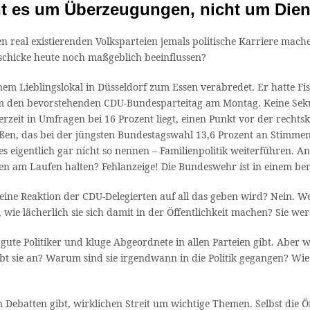
geht es um Überzeugungen, nicht um Di
 real existierenden Volksparteien jemals politische Karriere mach
chicke heute noch maßgeblich beeinflussen?
 Lieblingslokal in Düsseldorf zum Essen verabredet. Er hatte Fisc
um den bevorstehenden CDU-Bundesparteitag am Montag. Keine Seku
rzeit in Umfragen bei 16 Prozent liegt, einen Punkt vor der rechts
en, das bei der jüngsten Bundestagswahl 13,6 Prozent an Stimmen 
es eigentlich gar nicht so nennen – Familienpolitik weiterführen. A
ren am Laufen halten? Fehlanzeige! Die Bundeswehr ist in einem b
ne Reaktion der CDU-Delegierten auf all das geben wird? Nein. We
e lächerlich sie sich damit in der Öffentlichkeit machen? Sie werd
te Politiker und kluge Abgeordnete in allen Parteien gibt. Aber wa
bt sie an? Warum sind sie irgendwann in die Politik gegangen? Wie
n Debatten gibt, wirklichen Streit um wichtige Themen. Selbst di