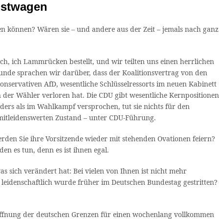
enstwagen
en können? Wären sie – und andere aus der Zeit – jemals nach ganz
h, ich Lammrücken bestellt, und wir teilten uns einen herrlichen
nde sprachen wir darüber, dass der Koalitionsvertrag von den
konservativen AfD, wesentliche Schlüsselressorts im neuen Kabinett
der Wähler verloren hat. Die CDU gibt wesentliche Kernpositionen
nders als im Wahlkampf versprochen, tut sie nichts für den
emitleidenswerten Zustand – unter CDU-Führung.
rden Sie ihre Vorsitzende wieder mit stehenden Ovationen feiern?
en es tun, denn es ist ihnen egal.
s sich verändert hat: Bei vielen von Ihnen ist nicht mehr
 leidenschaftlich wurde früher im Deutschen Bundestag gestritten?
e Öffnung der deutschen Grenzen für einen wochenlang vollkommen