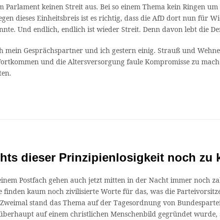
m Parlament keinen Streit aus. Bei so einem Thema kein Ringen um 
n dieses Einheitsbreis ist es richtig, dass die AfD dort nun für W
e. Und endlich, endlich ist wieder Streit. Denn davon lebt die De
ch mein Gesprächspartner und ich gestern einig. Strauß und Wehner
 Fortkommen und die Altersversorgung faule Kompromisse zu machen
ten.
hts dieser Prinzipienlosigkeit noch zu
 meinem Postfach gehen auch jetzt mitten in der Nacht immer noch z
 finden kaum noch zivilisierte Worte für das, was die Parteivorsi
 Zweimal stand das Thema auf der Tagesordnung von Bundesparteita
ie überhaupt auf einem christlichen Menschenbild gegründet wurde