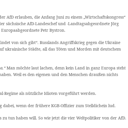
 der AfD erlauben, die Anfang Juni zu einem „Wirtschaftskongress“
n, der sächsische AfD-Landeschef und -Landtagsabgeordnete Jörg
r Europaabgeordnete Petr Bystron.
ündet von sich gibt“. Russlands Angriffskrieg gegen die Ukraine
auf ukrainische Städte, all das Töten und Morden mit deutschem
a.“
Man möchte laut lachen, denn kein Land in ganz Europa steht
 haben. Weil es den eigenen und den Menschen draußen nichts
l-Regime als nützliche Idioten vorgeführt werden.
g dabei, wenn der frühere KGB-Offizier zum Stelldichein lud.
zu tun haben will. So wie jetzt die vier Weltpolitiker von der AfD.