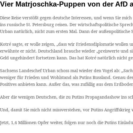
Vier Matrjoschka-Puppen von der AfD 
Diese Reise verstößt gegen deutsche Interessen, und wenn Sie mich 
ins russische St. Petersburg reisen. Der wirtschaftspolitische Spr
Urban natürlich, nicht zum ersten Mal. Dann der außenpolitische
Kotré sagte, er wolle zeigen, „dass wir Friedensdiplomatie wollen 
erwähnte er nicht. Deutschland brauche wieder „preiswerte und sic
Geld ungehindert fortsetzen kann. Das hat Kotré natürlich nicht ge
Sachsens Landeschef Urban schoss mal wieder den Vogel ab:
„Sach
weniger für Frieden und Wohlstand als Putins Russland. Genau de
Positives anbieten kann. Außer das, was zufällig aus dem Erdbod
Aber die wenigen Deutschen, die zu Putins Propagandashow ins schö
Und, damit Sie mich nicht missverstehen, vor Putins Angriffskrieg
Jetzt, 1,4 Millionen Opfer weiter, folgen nur noch die Putins Einla