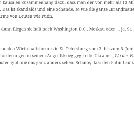
en kausalen Zusammenhang dazu, dass man der von mehr als 10 Mil
Das ist skandalös und eine Schande, so wie die ganze „Brandmauer“
 Arme von Leuten wie Putin.
ann fliegen sie halt nach Washington D.C., Moskau oder … ja, St. 
tionalen Wirtschaftsforums in St. Petersburg vom 3. bis zum 6. Jun
forderungen in seinem Angriffskrieg gegen die Ukraine:
„Wo der Fu
trioten gibt, die das ganz anders sehen. Schade, dass den Putin-La