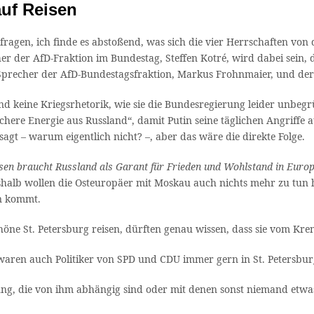
auf Reisen
fragen, ich finde es abstoßend, was sich die vier Herrschaften von
echer der AfD-Fraktion im Bundestag, Steffen Kotré, wird dabei sei
 Sprecher der AfD-Bundestagsfraktion, Markus Frohnmaier, und de
und keine Kriegsrhetorik, wie sie die Bundesregierung leider unbegr
here Energie aus Russland“, damit Putin seine täglichen Angriffe 
sagt – warum eigentlich nicht? –, aber das wäre die direkte Folge.
sen braucht Russland als Garant für Frieden und Wohlstand in Europ
shalb wollen die Osteuropäer mit Moskau auch nichts mehr zu tun
en kommt.
ne St. Petersburg reisen, dürften genau wissen, dass sie vom Krem
 waren auch Politiker von SPD und CDU immer gern in St. Petersbur
dung, die von ihm abhängig sind oder mit denen sonst niemand etwas 