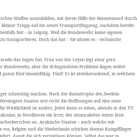
utschen Waffen auszubilden, mit deren Hilfe der Massenmord durch
 kleiner Trupp auf ein neues Transportflugzeug, nachdem bereits
enfalls fest – in Leipzig. Weil die Bundeswehr keine eigenen
u transportieren. Doch das hat – Sie ahnen es – technische
r gerade das Sagen hat. Frau von der Leyen legt zwar gern
der Bundeswehr, aber die drängendsten Probleme liegen weiter
 ganze fünf einsatzfähig. Fünf! Es ist atemberaubend, in welchem
Finger schmutzig machen. Nach der Katastrophe des Zweiten
einigten Staaten erst recht die Hoffnungen auf eine neue
 Wirklichkeit ist anders. Jeder kann es sehen, abends in den TV-
kraine, in Nordkorea ein Irrer, der Atomraketen testen lässt.
ucherkerzchen an. Arabische Staaten – auch welche mit
e vor, Belgien und die Niederlande schicken ebenso Kampfflieger
ert, damit die sich verteidigen können. Selbst das war in