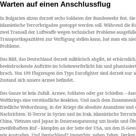
Warten auf einen Anschlussflug
In Bulgarien sitzen derzeit sechs Soldaten der Bundeswehr fest. 
islamistische Terrorbrigaden gestoppt werden soll. Während die K
zwei Transall der Luftwaffe wegen technischer Probleme ausgefallen 
Transportkapazitäten zur Verfügung stellen kann, hat man ein nied
Probleme.
Das Bild, das Deutschland derzeit militärisch abgibt, ist erbärmlic
beeindruckende Auftritte im Scheinwerferlicht hin und phantasier
brach. Von 109 Flugzeugen des Typs Eurofighter sind derzeit nur a
Zustand sich unsere Armee befindet.
Das Ganze ist kein Zufall. Armee, Soldaten oder gar Schießen – da
Weltkriegs eine verständliche Reaktion. Und nach dem Zusammenb
friedliche Weltordnung, in der Kriege die absolute Ausnahme und d
Nachrichten. IS-Terror in Syrien und im Irak, islamistische Terror
China, Vietnam und Japan in Daueranspannung um Inseln und Ölvo
zweifelhaftem Ruf – kämpfen an der Seite der USA, um den IS-Gewal
wie Australien. Und Deutschland? Immerhin: neben Zelten, Decken 