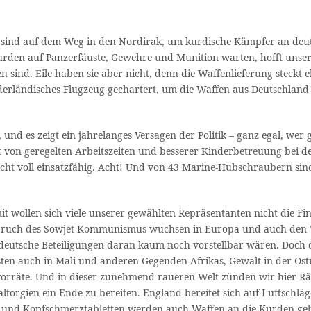
Sie sind auf dem Weg in den Nordirak, um kurdische Kämpfer an de
urden auf Panzerfäuste, Gewehre und Munition warten, hofft unser
sind. Eile haben sie aber nicht, denn die Waffenlieferung steckt eb
erländisches Flugzeug gechartert, um die Waffen aus Deutschland z
h, und es zeigt ein jahrelanges Versagen der Politik – ganz egal, we
t von geregelten Arbeitszeiten und besserer Kinderbetreuung bei 
cht voll einsatzfähig. Acht! Und von 43 Marine-Hubschraubern sind
mit wollen sich viele unserer gewählten Repräsentanten nicht die 
ruch des Sowjet-Kommunismus wuchsen in Europa und auch den Ver
eutsche Beteiligungen daran kaum noch vorstellbar wären. Doch die
isten auch in Mali und anderen Gegenden Afrikas, Gewalt in der Ostu
rräte. Und in dieser zunehmend raueren Welt zünden wir hier Rä
torgien ein Ende zu bereiten. England bereitet sich auf Luftschläg
und Kopfschmerztabletten werden auch Waffen an die Kurden gelief