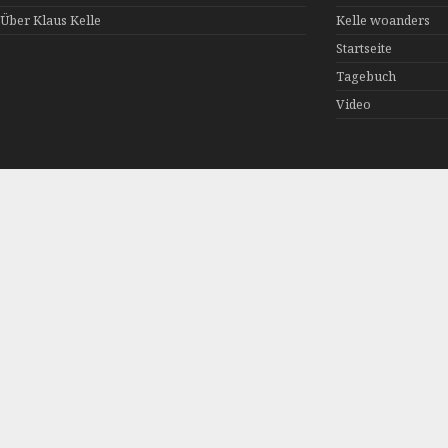
Über Klaus Kelle
Kelle woanders
Startseite
Tagebuch
Video