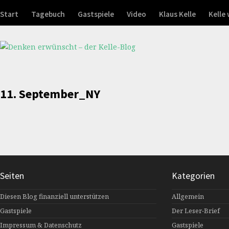
Start
Tagebuch
Gastspiele
Video
Klaus Kelle
Kelle
11. September_NY
Seiten
Kategorien
Diesen Blog finanziell unterstützen
Allgemein
Gastspiele
Der Leser-Brief
Impressum & Datenschutz
Gastspiele