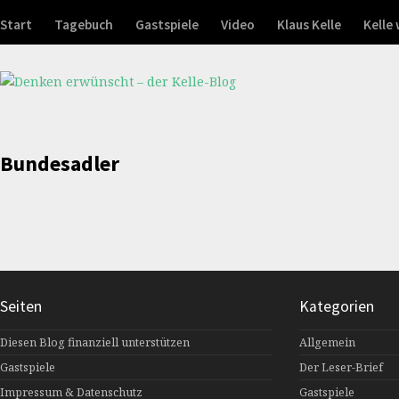
Start
Tagebuch
Gastspiele
Video
Klaus Kelle
Kelle
Bundesadler
Seiten
Kategorien
Diesen Blog finanziell unterstützen
Allgemein
Gastspiele
Der Leser-Brief
Impressum & Datenschutz
Gastspiele