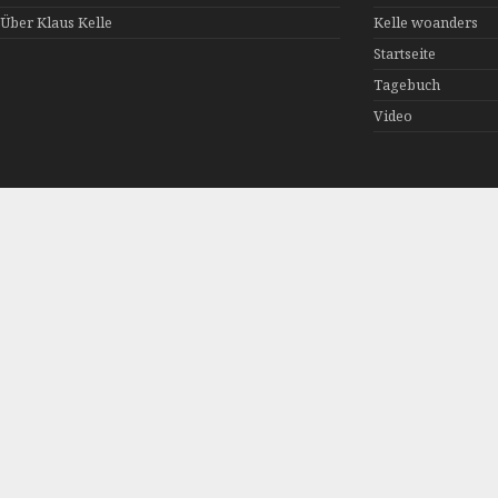
Über Klaus Kelle
Kelle woanders
Startseite
Tagebuch
Video