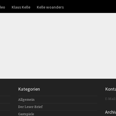
deo
Klaus Kelle
Kelle woanders
Kategorien
Kont
E-Mail
Allgemein
Der Leser-Brief
Archi
Gastspiele