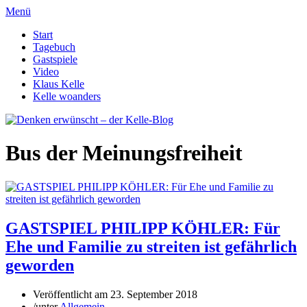
Menü
Start
Tagebuch
Gastspiele
Video
Klaus Kelle
Kelle woanders
Bus der Meinungsfreiheit
GASTSPIEL PHILIPP KÖHLER: Für
Ehe und Familie zu streiten ist gefährlich
geworden
Veröffentlicht am
23. September 2018
/
unter
Allgemein