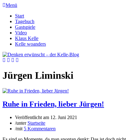
Menü
Start
Tagebuch
Gastspiele
Video
Klaus Kelle
Kelle woanders
Jürgen Liminski
Ruhe in Frieden, lieber Jürgen!
Veröffentlicht am
12. Juni 2021
/
unter
Startseite
/
mit
5 Kommentaren
Es sind so Momente, da man spontan denkt: Das ist doch nicht