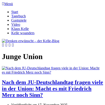
Menü
Start
Tagebuch
Gastspiele
Video
Klaus Kelle
Kelle woanders
Junge Union
Nach dem JU-Deutschlandtag fragen viele
in der Union: Macht es mit Friedrich
Merz noch Sinn?
Veröffentlicht am
17. November 2025