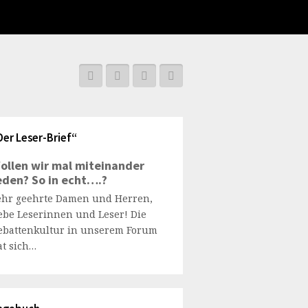
Der Leser-Brief“
ollen wir mal miteinander
eden? So in echt….?
ehr geehrte Damen und Herren,
iebe Leserinnen und Leser! Die
ebattenkultur in unserem Forum
at sich…