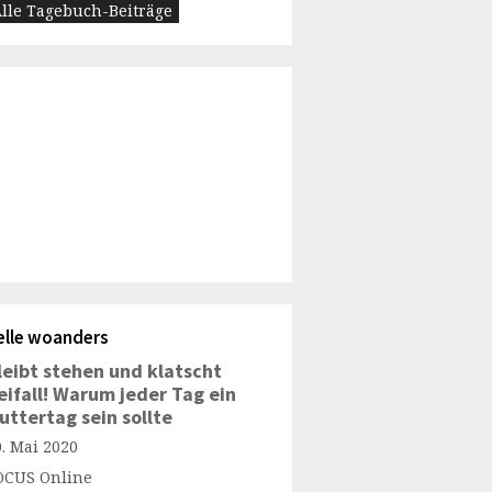
lle Tagebuch-Beiträge
elle woanders
leibt stehen und klatscht
eifall! Warum jeder Tag ein
uttertag sein sollte
0. Mai 2020
OCUS Online