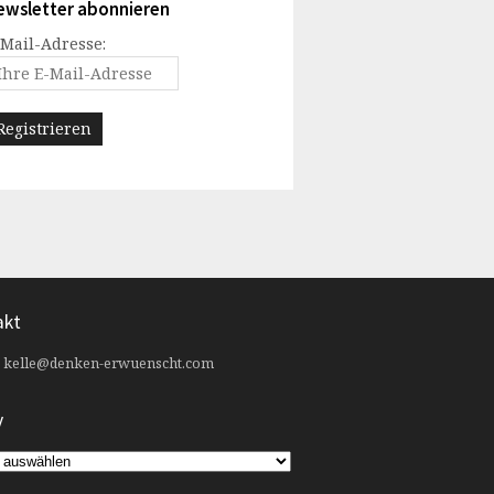
ewsletter abonnieren
-Mail-Adresse:
akt
:
kelle@denken-erwuenscht.com
v