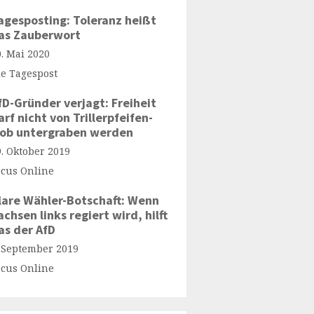
agesposting: Toleranz heißt
as Zauberwort
0. Mai 2020
ie Tagespost
fD-Gründer verjagt: Freiheit
arf nicht von Trillerpfeifen-
ob untergraben werden
9. Oktober 2019
ocus Online
lare Wähler-Botschaft: Wenn
achsen links regiert wird, hilft
as der AfD
. September 2019
ocus Online