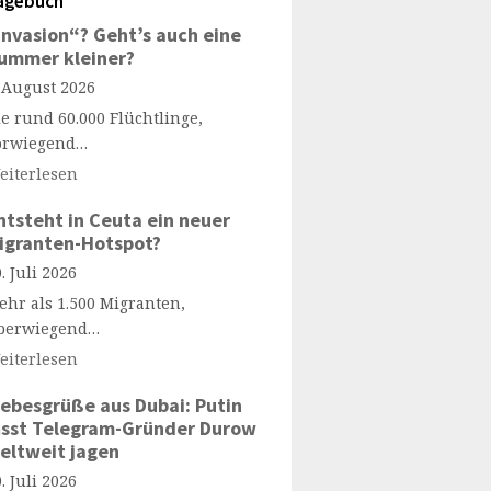
agebuch
Invasion“? Geht’s auch eine
ummer kleiner?
. August 2026
ie rund 60.000 Flüchtlinge,
orwiegend…
eiterlesen
ntsteht in Ceuta ein neuer
igranten-Hotspot?
. Juli 2026
ehr als 1.500 Migranten,
berwiegend…
eiterlesen
iebesgrüße aus Dubai: Putin
ässt Telegram-Gründer Durow
eltweit jagen
. Juli 2026