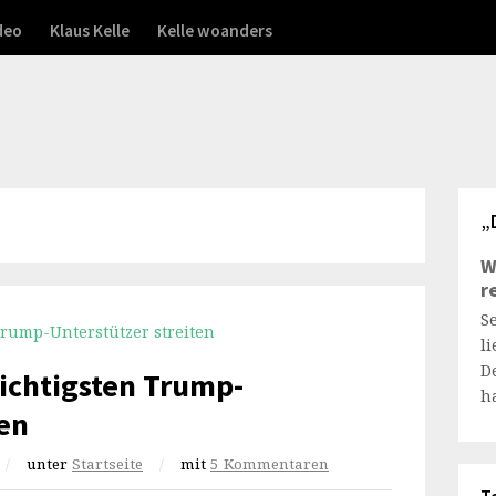
deo
Klaus Kelle
Kelle woanders
„
W
r
S
l
D
ichtigsten Trump-
h
ten
/
unter
Startseite
/
mit
5 Kommentaren