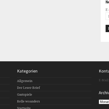
N
E
Kategorien
Kont
E-Mail
Allgemein
Der Leser-Brief
Archi
Gastspiele
Kelle woanders
Archiv
Startseite