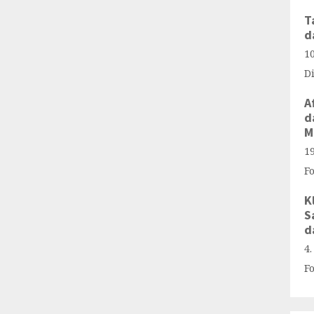
T
d
1
D
A
d
M
1
F
K
S
d
4
F