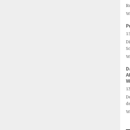
R
W
P
15
Di
S
W
D
A
W
13
D
d
W