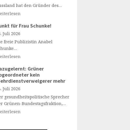
ussland hat den Gründer des…
eiterlesen
unkt für Frau Schunke!
. Juli 2026
e freie Publizistin Anabel
chunke…
eiterlesen
azugelernt: Grüner
bgeordneter kein
ehrdienstverweigerer mehr
. Juli 2026
er gesundheitspolitische Sprecher
er Grünen-Bundestagsfraktion,…
eiterlesen