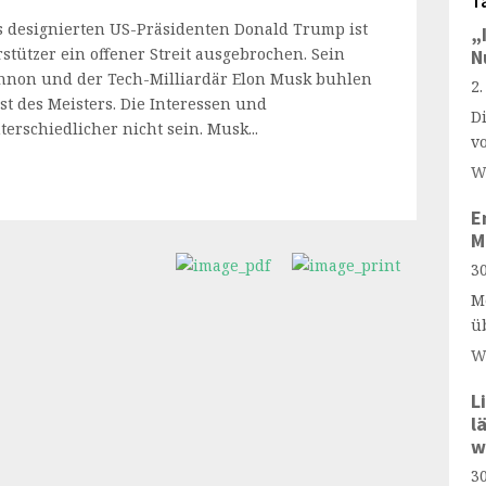
T
s designierten US-Präsidenten Donald Trump ist
„
stützer ein offener Streit ausgebrochen. Sein
N
annon und der Tech-Milliardär Elon Musk buhlen
2
t des Meisters. Die Interessen und
D
rschiedlicher nicht sein. Musk...
v
W
E
M
30
M
ü
W
L
l
w
30