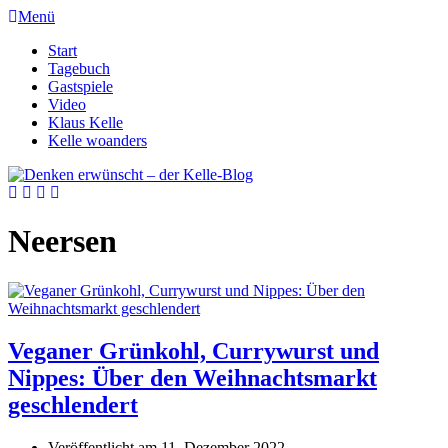
Menü
Start
Tagebuch
Gastspiele
Video
Klaus Kelle
Kelle woanders
Neersen
Veganer Grünkohl, Currywurst und
Nippes: Über den Weihnachtsmarkt
geschlendert
Veröffentlicht am
11. Dezember 2022