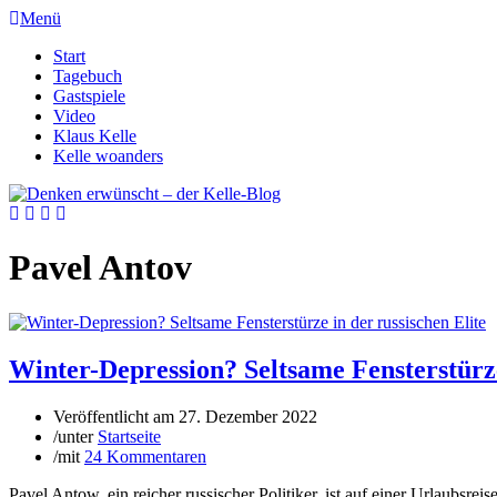
Menü
Start
Tagebuch
Gastspiele
Video
Klaus Kelle
Kelle woanders
Pavel Antov
Winter-Depression? Seltsame Fensterstürze
Veröffentlicht am
27. Dezember 2022
/
unter
Startseite
/
mit
24 Kommentaren
Pavel Antow, ein reicher russischer Politiker, ist auf einer Urlaubsr