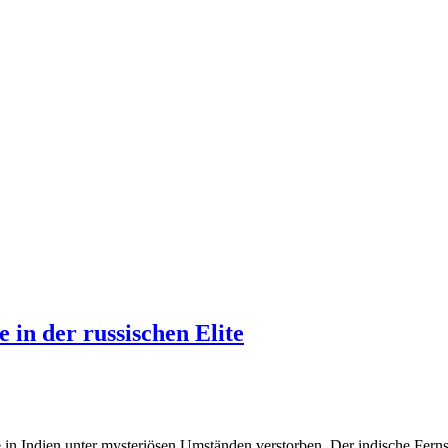
 in der russischen Elite
eise in Indien unter mysteriösen Umständen verstorben. Der indische Fe