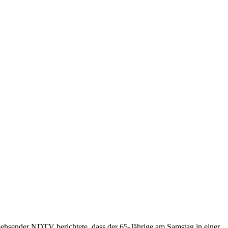
rnsehsender NDTV berichtete, dass der 65-Jährige am Samstag in einer