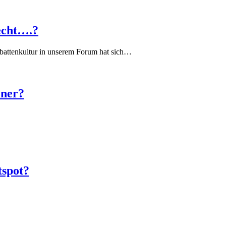
echt….?
battenkultur in unserem Forum hat sich…
iner?
tspot?