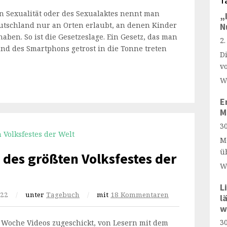
T
n Sexualität oder des Sexualaktes nennt man
„
Deutschland nur an Orten erlaubt, an denen Kinder
N
ben. So ist die Gesetzeslage. Ein Gesetz, das man
2
und des Smartphons getrost in die Tonne treten
D
v
W
E
M
30
M
ü
 des größten Volksfestes der
W
L
022
/
unter
Tagebuch
/
mit
18 Kommentaren
l
w
30
e Woche Videos zugeschickt, von Lesern mit dem