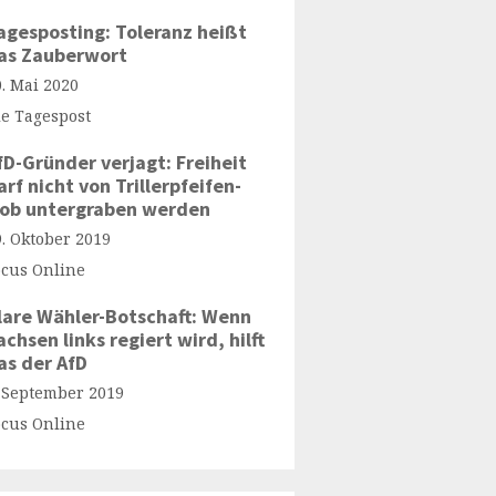
agesposting: Toleranz heißt
as Zauberwort
0. Mai 2020
ie Tagespost
fD-Gründer verjagt: Freiheit
arf nicht von Trillerpfeifen-
ob untergraben werden
9. Oktober 2019
ocus Online
lare Wähler-Botschaft: Wenn
achsen links regiert wird, hilft
as der AfD
. September 2019
ocus Online