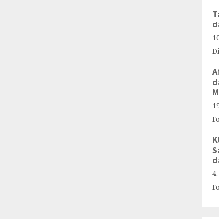
T
d
1
D
A
d
M
1
F
K
S
d
4
F