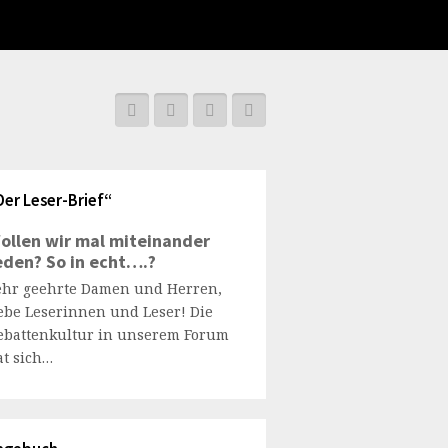
Der Leser-Brief“
ollen wir mal miteinander
eden? So in echt….?
ehr geehrte Damen und Herren,
iebe Leserinnen und Leser! Die
ebattenkultur in unserem Forum
at sich…