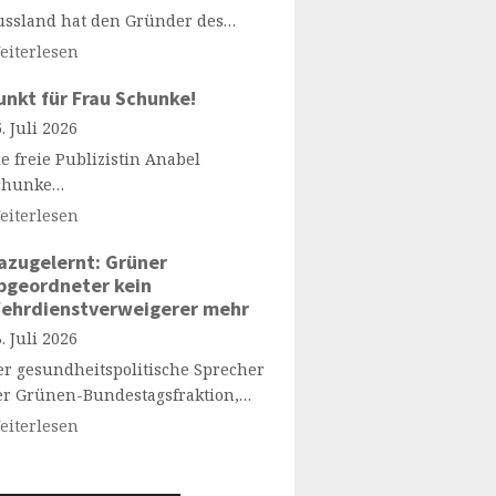
ussland hat den Gründer des…
eiterlesen
unkt für Frau Schunke!
. Juli 2026
e freie Publizistin Anabel
chunke…
eiterlesen
azugelernt: Grüner
bgeordneter kein
ehrdienstverweigerer mehr
. Juli 2026
er gesundheitspolitische Sprecher
er Grünen-Bundestagsfraktion,…
eiterlesen