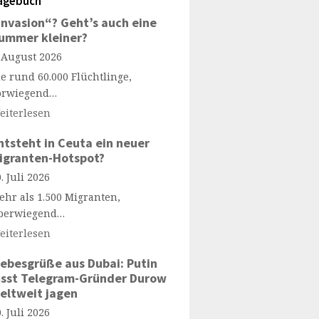
agebuch
Invasion“? Geht’s auch eine
ummer kleiner?
. August 2026
ie rund 60.000 Flüchtlinge,
orwiegend…
eiterlesen
ntsteht in Ceuta ein neuer
igranten-Hotspot?
. Juli 2026
ehr als 1.500 Migranten,
berwiegend…
eiterlesen
iebesgrüße aus Dubai: Putin
ässt Telegram-Gründer Durow
eltweit jagen
. Juli 2026