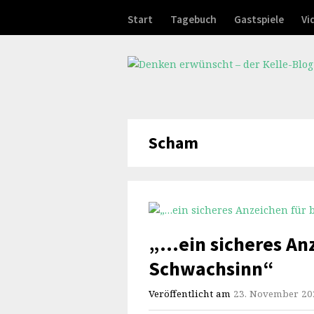
Start
Tagebuch
Gastspiele
Vi
Scham
„…ein sicheres An
Schwachsinn“
Veröffentlicht am
23. November 20