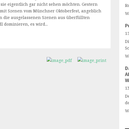
ie eigentlich gar nicht sehen möchten. Gestern
R
 mit Szenen vom Münchner Oktoberfest, angeblich
W
n die ausgelassenen Szenen aus überfüllten
l dominieren, es wird...
P
15
Di
S
W
D
A
W
13
D
d
W