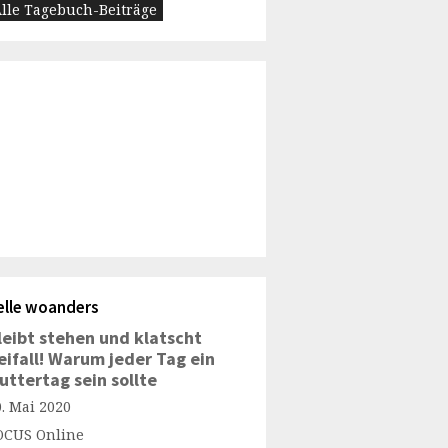
lle Tagebuch-Beiträge
elle woanders
leibt stehen und klatscht
eifall! Warum jeder Tag ein
uttertag sein sollte
0. Mai 2020
OCUS Online