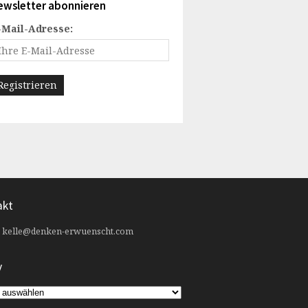
ewsletter abonnieren
-Mail-Adresse:
akt
:
kelle@denken-erwuenscht.com
v