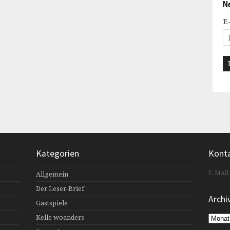
N
E
Kategorien
Kont
E-Mail
Allgemein
Der Leser-Brief
Archi
Gastspiele
Kelle woanders
Archiv