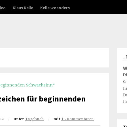
deo
Klaus Kelle
Kelle woanders
„
W
r
S
l
D
zeichen für beginnenden
h
22
/
unter
Tagebuch
/
mit
13 Kommentaren