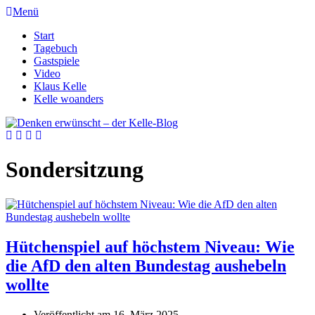
Menü
Start
Tagebuch
Gastspiele
Video
Klaus Kelle
Kelle woanders
Sondersitzung
Hütchenspiel auf höchstem Niveau: Wie
die AfD den alten Bundestag aushebeln
wollte
Veröffentlicht am
16. März 2025