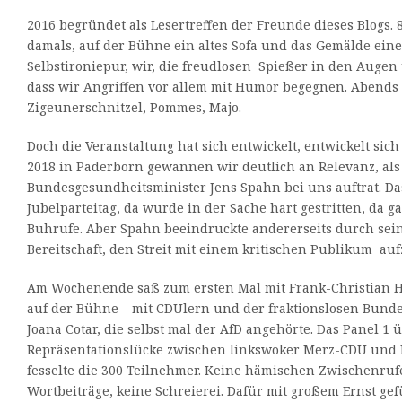
2016 begründet als Lesertreffen der Freunde dieses Blogs.
damals, auf der Bühne ein altes Sofa und das Gemälde ein
Selbstironiepur, wir, die freudlosen Spießer in den Augen 
dass wir Angriffen vor allem mit Humor begegnen. Abends 
Zigeunerschnitzel, Pommes, Majo.
Doch die Veranstaltung hat sich entwickelt, entwickelt sich 
2018 in Paderborn gewannen wir deutlich an Relevanz, als
Bundesgesundheitsminister Jens Spahn bei uns auftrat. D
Jubelparteitag, da wurde in der Sache hart gestritten, da g
Buhrufe. Aber Spahn beeindruckte andererseits durch sei
Bereitschaft, den Streit mit einem kritischen Publikum a
Am Wochenende saß zum ersten Mal mit Frank-Christian Ha
auf der Bühne – mit CDUlern und der fraktionslosen Bund
Joana Cotar, die selbst mal der AfD angehörte. Das Panel 1 
Repräsentationslücke zwischen linkswoker Merz-CDU und
fesselte die 300 Teilnehmer. Keine hämischen Zwischenruf
Wortbeiträge, keine Schreierei. Dafür mit großem Ernst ge