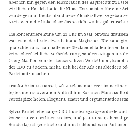
Aber ich bin gegen den Missbrauch des Asylrechts zu Las
wirklicher Not. Ich halte die Klima-Extremisten für eine A
würde gern in Deutschland neue Atomkraftwerke gebau seh
Nazi? Wenn die linke Blase das so sieht – mir egal, rutscht
Die konzentriere Ruhe um 23 Uhr im Saal, obwohl draußen 
warteten, das hatte etwas beinahe Magisches. Niemand gi
quatschte rum, man hätte eine Stecknadel fallen hören kö
keine oberflächliche Verbrüderung, sondern Ringen um de
Georg Maaßen von der konservativen WerteUnion, kämpft d
der CDU zu ändern, nicht, sich bei der AfD anzubiedern od
Partei mitzumachen.
Frank-Christian Hansel, AfD-Parlamentarierer im Berline
legte einen souveränen Auftritt hin. So einen Mann sollte d
Parteispitze holen. Eloquent, smart und argumentationssta
Sylvia Pantel, ehemalige CDU-Bundestagsabgeordnete und
konservativen Berliner Kreises, und Joana Cotar, ehemalige
Bundestagsabgeordnete und nun fraktionslos im Parlamen