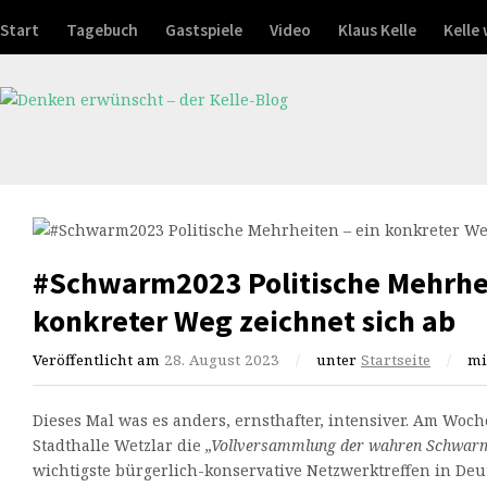
Start
Tagebuch
Gastspiele
Video
Klaus Kelle
Kelle
#Schwarm2023 Politische Mehrhei
konkreter Weg zeichnet sich ab
Veröffentlicht am
28. August 2023
/
unter
Startseite
/
mi
Dieses Mal was es anders, ernsthafter, intensiver. Am Woc
Stadthalle Wetzlar die
„Vollversammlung der wahren Schwarmi
wichtigste bürgerlich-konservative Netzwerktreffen in Deu