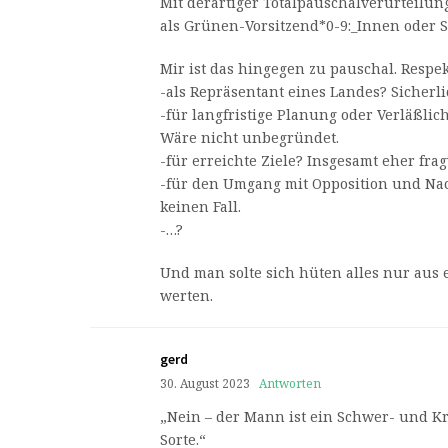
Mit derartiger Totalpauschalverurteilun
als Grünen-Vorsitzend*0-9:_Innen oder S
Mir ist das hingegen zu pauschal. Respek
-als Repräsentant eines Landes? Sicherl
-für langfristige Planung oder Verläßli
Wäre nicht unbegründet.
-für erreichte Ziele? Insgesamt eher fra
-für den Umgang mit Opposition und Na
keinen Fall.
-…?
Und man solte sich hüten alles nur aus 
werten.
gerd
30. August 2023
Antworten
„Nein – der Mann ist ein Schwer- und K
Sorte.“