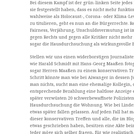
Bei diesem Kampf ist der grün-linken Seite jedes
sie festgestellt haben, dass es nicht mehr funkti
wahlweise als Holocaust-, Corona- oder Klima-Leu
zu titulieren, geht es nun an die Bürgerrechte. Re
Fairness, Verjährung, Unschuldsvermutung ist 
gegen Rechts und gegen alle Kritiker nicht mehr g
sogar die Hausdurchsuchung als wirkungsvolle B
Stellen wir uns einen widerborstigen Journaliste
wie Harald Schmidt mit Hans-Georg Maaßen fotog
sogar Herren Maaßen zu einem konservativen Tre
Schritt könnte man wie bei Aiwanger in dessen J
man nichts, sucht man eine ehemalige Kollegin, 
entsprechende Bezahlung eine haltlose Anzeige 
später verwüsten 20 schwerbewaffnete Polizisten
Hausdurchsuchung die Wohnung. Wie bei Linde
etwas später fallen gelassen. Auf jeden Fall hat 
dieser konservativen Treffen und alle, die im Blo
etwas geschrieben haben, besitzen eine Akte bei
Jeder möge sich selber fragen, für wie realistisch