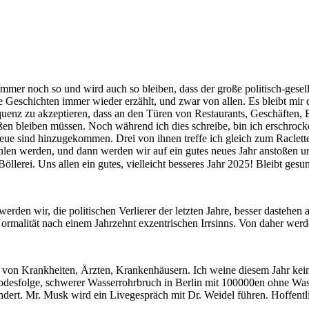
mmer noch so und wird auch so bleiben, dass der große politisch-gesell
e Geschichten immer wieder erzählt, und zwar von allen. Es bleibt mir 
quenz zu akzeptieren, dass an den Türen von Restaurants, Geschäften, 
bleiben müssen. Noch während ich dies schreibe, bin ich erschrocken.
neue sind hinzugekommen. Drei von ihnen treffe ich gleich zum Racle
hlen werden, und dann werden wir auf ein gutes neues Jahr anstoßen u
öllerei. Uns allen ein gutes, vielleicht besseres Jahr 2025! Bleibt ge
erden wir, die politischen Verlierer der letzten Jahre, besser dastehe
ormalität nach einem Jahrzehnt exzentrischen Irrsinns. Von daher werde
 von Krankheiten, Ärzten, Krankenhäusern. Ich weine diesem Jahr kein
Todesfolge, schwerer Wasserrohrbruch in Berlin mit 100000en ohne Wa
dert. Mr. Musk wird ein Livegespräch mit Dr. Weidel führen. Hoffentl