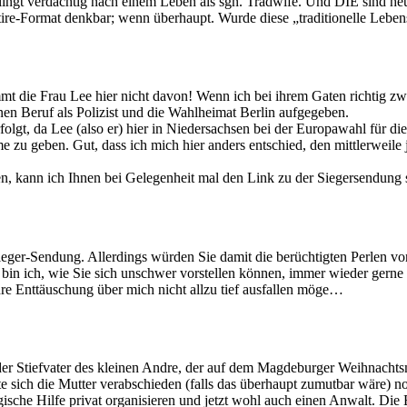
gt verdächtig nach einem Leben als sgn. Tradwife. Und DIE sind heut
tire-Format denkbar; wenn überhaupt. Wurde diese „traditionelle Leben
 die Frau Lee hier nicht davon! Wenn ich bei ihrem Gaten richtig zwi
nen Beruf als Polizist und die Wahlheimat Berlin aufgegeben.
erfolgt, da Lee (also er) hier in Niedersachsen bei der Europawahl für 
 zu geben. Gut, dass ich mich hier anders entschied, den mittlerweile
kann ich Ihnen bei Gelegenheit mal den Link zu der Siegersendung s
ieger-Sendung. Allerdings würden Sie damit die berüchtigten Perlen vor 
in ich, wie Sie sich unschwer vorstellen können, immer wieder gerne
Ihre Enttäuschung über mich nicht allzu tief ausfallen möge…
d der Stiefvater des kleinen Andre, der auf dem Magdeburger Weihnach
te sich die Mutter verabschieden (falls das überhaupt zumutbar wäre) n
ische Hilfe privat organisieren und jetzt wohl auch einen Anwalt. Die E