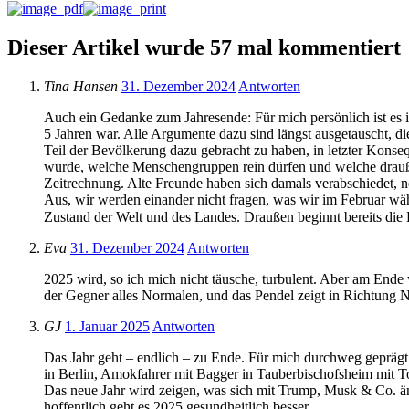
Dieser Artikel wurde 57 mal kommentiert
Tina Hansen
31. Dezember 2024
Antworten
Auch ein Gedanke zum Jahresende: Für mich persönlich ist es i
5 Jahren war. Alle Argumente dazu sind längst ausgetauscht, di
Teil der Bevölkerung dazu gebracht zu haben, in letzter Konse
wurde, welche Menschengruppen rein dürfen und welche draußen 
Zeitrechnung. Alte Freunde haben sich damals verabschiedet, 
Aus, wir werden einander nicht fragen, was wir im Februar wä
Zustand der Welt und des Landes. Draußen beginnt bereits die B
Eva
31. Dezember 2024
Antworten
2025 wird, so ich mich nicht täusche, turbulent. Aber am Ende w
der Gegner alles Normalen, und das Pendel zeigt in Richtung N
GJ
1. Januar 2025
Antworten
Das Jahr geht – endlich – zu Ende. Für mich durchweg geprägt
in Berlin, Amokfahrer mit Bagger in Tauberbischofsheim mit 
Das neue Jahr wird zeigen, was sich mit Trump, Musk & Co. än
hoffentlich geht es 2025 gesundheitlich besser.