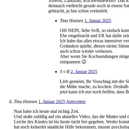
Auweh, Landfrau, Kochwettbewerb? Das klin
demnach vielleicht gerade noch in einem Sa
gebracht, ja fast schon verteufelt.
Tina Hansen
1. Januar 2025
OH NEIN, liebe SvB, so einfach kommt
Ehe eingebracht und ER hat dafür sei
Ich habe das alles etwas intensiver v
Gedanken spielte, diesen meine Stimme
auch schon wieder verlassen.
Aber wenn Sie Kochsendungen mögen, 
entspannen 😉
S v B
2. Januar 2025
Lieb gemeint, Ihr Vorschlag mit der S
die Mühe mache, zu kochen. Deshalb b
jetzt kann ich nur noch hoffen, dass 
Tina Hansen
1. Januar 2025
Antworten
Nun habe ich heute mal richtig Zeit.
Und stoße zufällig auf ein aktuelles Video, das die Mutter un
Leiche des Kindes ist bis heute nicht frei gegeben. Weder konn
hat noch keinerlei staatliche Hilfe bekommen, musste psycholog