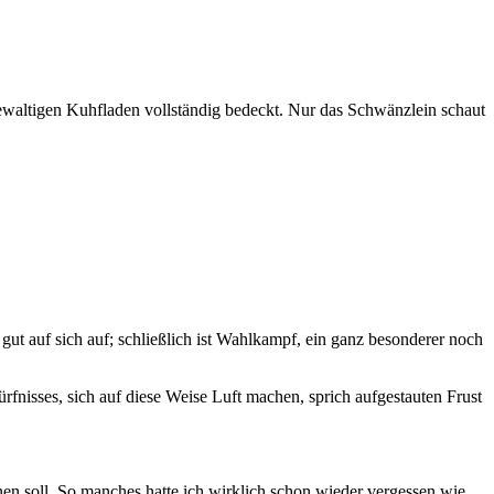
gewaltigen Kuhfladen vollständig bedeckt. Nur das Schwänzlein schaut
 gut auf sich auf; schließlich ist Wahlkampf, ein ganz besonderer noch
ürfnisses, sich auf diese Weise Luft machen, sprich aufgestauten Frust
en soll. So manches hatte ich wirklich schon wieder vergessen wie