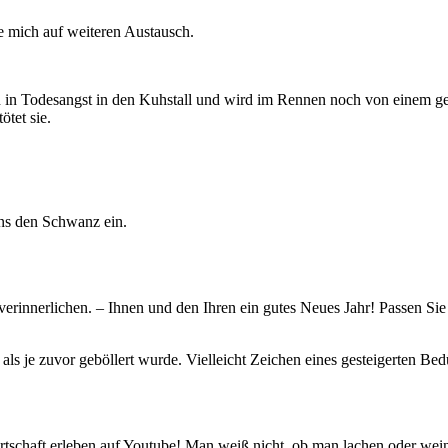
e mich auf weiteren Austausch.
ich in Todesangst in den Kuhstall und wird im Rennen noch von einem 
ötet sie.
ens den Schwanz ein.
 verinnerlichen. – Ihnen und den Ihren ein gutes Neues Jahr! Passen Sie
als je zuvor geböllert wurde. Vielleicht Zeichen eines gesteigerten Bed
tschaft erleben auf Youtube! Man weiß nicht, ob man lachen oder wein