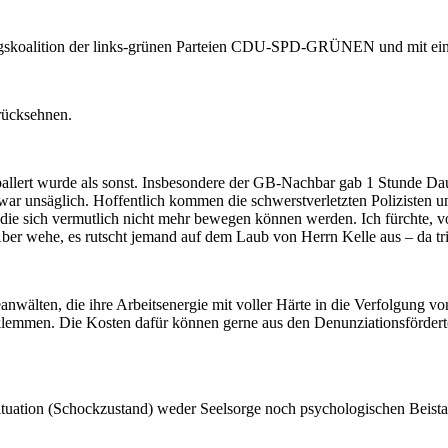
gskoalition der links-grünen Parteien CDU-SPD-GRÜNEN und mit einem
rücksehnen.
llert wurde als sonst. Insbesondere der GB-Nachbar gab 1 Stunde Daue
ar unsäglich. Hoffentlich kommen die schwerstverletzten Polizisten u
, die sich vermutlich nicht mehr bewegen können werden. Ich fürchte,
 wehe, es rutscht jemand auf dem Laub von Herrn Kelle aus – da trifft
wälten, die ihre Arbeitsenergie mit voller Härte in die Verfolgung v
lemmen. Die Kosten dafür können gerne aus den Denunziationsfördertöp
Situation (Schockzustand) weder Seelsorge noch psychologischen Beista