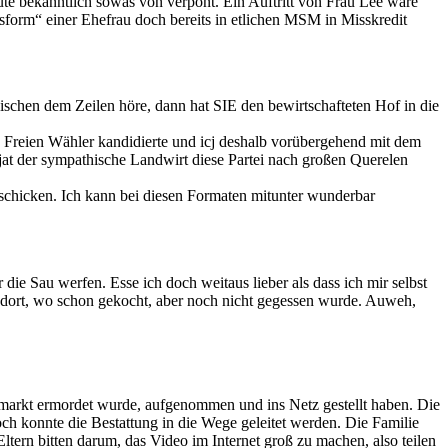
e bekanntlich sowas von verpönt. Ein Auftritt von Frau Lee wäre
sform“ einer Ehefrau doch bereits in etlichen MSM in Misskredit
schen dem Zeilen höre, dann hat SIE den bewirtschafteten Hof in die
die Freien Wähler kandidierte und icj deshalb vorübergehend mit dem
 jat der sympathische Landwirt diese Partei nach großen Querelen
chicken. Ich kann bei diesen Formaten mitunter wunderbar
die Sau werfen. Esse ich doch weitaus lieber als dass ich mir selbst
 dort, wo schon gekocht, aber noch nicht gegessen wurde. Auweh,
tsmarkt ermordet wurde, aufgenommen und ins Netz gestellt haben. Die
och konnte die Bestattung in die Wege geleitet werden. Die Familie
ltern bitten darum, das Video im Internet groß zu machen, also teilen