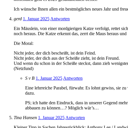
Ich wünsche Ihnen allen ein bestmögliches neues Jahr und freu
gerd
1. Januar 2025
Antworten
Ein Mäuslein, von einer mordgierigen Katze verfolgt, rettet s
noch heraus. Die Katze erkennt das, zerrt die Maus heraus und t
Die Moral:
Nicht jeder, der dich bescheißt, ist dein Feind.
Nicht jeder, der dich aus der Scheiße zieht, ist dein Freund.
Und wenn du schon in der Scheiße steckst, dann zieh wenigst
(Netzfund)
S v B
1. Januar 2025
Antworten
Eine lehrreiche Parabel, fürwahr. Es lohnt gewiss, sie zu
dazu.
PS; ich hatte den Eindruck, dass in unserer Gegend mehr 
abbauen zu können…? Möglich wär’s…
Tina Hansen
1. Januar 2025
Antworten
Kleiner Tipp in Sachen Jahresrückblick: Anthony Lee / Landwir