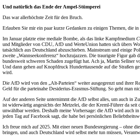
Und natürlich das Ende der Ampel-Stümperei
Das war allerhöchste Zeit für den Bruch.
Erlauben Sie mir ein paar kurze Gedanken zu einigen Themen, die in
Im Januar platzte eine mediale Bombe, als das linke Kampfmedium
C
und Mitglieder von CDU, AfD und WerteUnion hatten sich übers Woche
tatsächlich aus Deutschland abzuschieben. Mainstream und einige Poli
zweite „Wannseekonferenz“ hochzujazzen. Die traurigste Figur gab d
bundesweit schweren Schaden zugefügt hat. Ach ja, Martin Sellner v
Und dann gehen auf Knopfdruck Hunderttausende auf die Straßen gege
wird.
Die AfD wird von den „Alt-Parteien“ weiter ausgegrenzt und ihrer Rec
Geld für die parteinahe Desiderius-Erasmus-Stiftung. So geht man nich
Auf der anderen Seite unternimmt die AfD selbst alles, um auch in Z
ist widerwärtig angesichts der Metzelei, die der Kreml-Führer da seit
unwählbar werden. Deshalb meine Vorhersage: die AfD wird auch in 
jeden Tag auf Facebook sagt, die habe bei persönlichen Beliebtheitsw
Ich freue mich auf 2025. Mit einer neuen Bundesregierung – ohne die
bringen, und auch Deutschland wird selbst mehr tun müssen, Veran