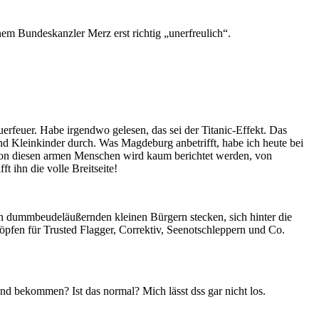
 Bundeskanzler Merz erst richtig „unerfreulich“.
rfeuer. Habe irgendwo gelesen, das sei der Titanic-Effekt. Das
nd Kleinkinder durch. Was Magdeburg anbetrifft, habe ich heute bei
 von diesen armen Menschen wird kaum berichtet werden, von
 ihn die volle Breitseite!
on dummbeudeläußernden kleinen Bürgern stecken, sich hinter die
fen für Trusted Flagger, Correktiv, Seenotschleppern und Co.
nd bekommen? Ist das normal? Mich lässt dss gar nicht los.