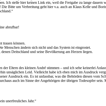
en. Ich stelle hier keinen Link ein, weil die Freigabe zu lange dauern 
! Die Bitte um Verbreitung geht hier v.a. auch an Klaus Kelle und Boris 
schland.“
ine abrufbar!
cht trauen können.
Die Menschen ändern sich nicht und das System ist eingrostet.
, denen Deitschland und seine Bevölkerung am Herzen liegen.
er Eltern des kleinen André stimmen – und ich sehe keinerlei Anlass, d
hin unsäglichen Leid. Vielleicht habe ich eben mich im Ausdruck vergri
essener Ausdruck ein. Es ist unfassbar, was die Behörden diesen vom S
chaus auch im Sinne der Angehörigen der übrigen Todesopfer sein. Mu
ein unerfreuliches Jahr.“