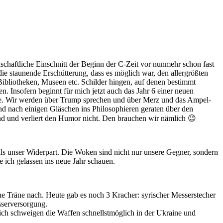
schaftliche Einschnitt der Beginn der C-Zeit vor nunmehr schon fast
die staunende Erschütterung, dass es möglich war, den allergrößten
Bibliotheken, Museen etc. Schilder hingen, auf denen bestimmt
 Insofern beginnt für mich jetzt auch das Jahr 6 einer neuen
tte. Wir werden über Trump sprechen und über Merz und das Ampel-
nd nach einigen Gläschen ins Philosophieren geraten über den
sund und verliert den Humor nicht. Den brauchen wir nämlich 😉
n als unser Widerpart. Die Woken sind nicht nur unsere Gegner, sondern
 ich gelassen ins neue Jahr schauen.
e Träne nach. Heute gab es noch 3 Kracher: syrischer Messerstecher
sserversorgung.
ich schweigen die Waffen schnellstmöglich in der Ukraine und