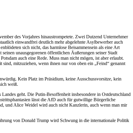
vember des Vorjahres hinaustrompetete. Zwei Dutzend Unternehmer
taatlich einwandfrei deutlich mehr abgelehnte Asylbewerber auch
 enblödeten sich nicht, das harmlose Beisammensein als eine Art
t seinen unausgegorenen öffentlichen Äußerungen seiner Stadt
 Potsdam auch eine Rede. Muss man nicht mögen, ist aber erlaubt.
t sind, mitzuziehen, wenn ihnen nur von oben ein „Feind“ genannt
unwürdig. Kein Platz im Präsidium, keine Ausschussvorsitze, kein
sich weiß.
s Landes geht. Die Putin-Besoffenheit insbesondere in Ostdeutschland
trittsphantasien lässt die AfD auch für gutwillige Bürgerliche
d, und Alice Weidel wird auch nicht Kanzlerin, auch wenn man mir
führung von Donald Trump wird Schwung in die internationale Politik