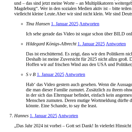
und – das sind jetzt meine Worte – an Multiplikatoren weitergeb
Magdeburg“. Wer in den sozialen Medien aktiv ist – bitte teilen
vielleicht kleine Leute.Aber wir sind nicht klein. Wir sind Deut
Tina Hansen
1. Januar 2025
Antworten
Ich sehe gerade das Video ist sogar schon über BILD onl
Hildegard Königs-Albrecht
1. Januar 2025
Antworten
Das ist erschütternd. Es zeigt, dass wir den Politikern ni
Deshalb ist meine Zuversicht für 2025 nicht allzu groß. 
Hoffen wir auf frischen Wind aus den USA und Politiker
S v B
1. Januar 2025
Antworten
Hab‘ das Video gestern auch gesehen. Wenn die Aussagen d
die man dieser Familie zumutet. Zusätzlich zu ihrem ohne
in der sich das Elternpaar befindet, einfach kein angem
Menschen zumuten. Deren mutige Wortmeldung dürfte dur
könnte. Eine Schande, to say the least.
Hannes
1. Januar 2025
Antworten
„Das Jahr 2024 ist vorbei – Gott sei Dank! In vielerlei Hinsicht 