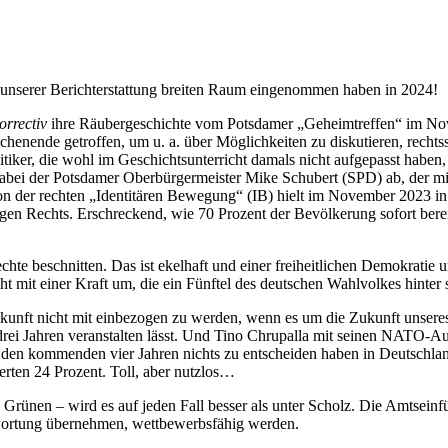
 unserer Berichterstattung breiten Raum eingenommen haben in 2024!
orrectiv
ihre Räubergeschichte vom Potsdamer „Geheimtreffen“ im No
nende getroffen, um u. a. über Möglichkeiten zu diskutieren, rechtss
tiker, die wohl im Geschichtsunterricht damals nicht aufgepasst haben,
abei der Potsdamer Oberbürgermeister Mike Schubert (SPD) ab, der mi
on der rechten „Identitären Bewegung“ (IB) hielt im November 2023 in
n Rechts. Erschreckend, wie 70 Prozent der Bevölkerung sofort berei
hte beschnitten. Das ist ekelhaft und einer freiheitlichen Demokratie 
t mit einer Kraft um, die ein Fünftel des deutschen Wahlvolkes hinter 
ukunft nicht mit einbezogen zu werden, wenn es um die Zukunft unsere
 drei Jahren veranstalten lässt. Und Tino Chrupalla mit seinen NATO-Aus
den kommenden vier Jahren nichts zu entscheiden haben in Deutschlan
erten 24 Prozent. Toll, aber nutzlos…
 Grünen – wird es auf jeden Fall besser als unter Scholz. Die Amtsein
twortung übernehmen, wettbewerbsfähig werden.