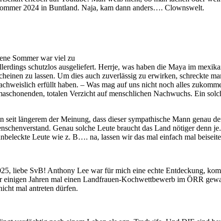
esommer 2024 in Buntland. Naja, kam dann anders…. Clownswelt.
gene Sommer war viel zu
 allerdings schutzlos ausgeliefert. Herrje, was haben die Maya im mexi
einen zu lassen. Um dies auch zuverlässig zu erwirken, schreckte man
nachweislich erfüllt haben. – Was mag auf uns nicht noch alles zukom
maschonenden, totalen Verzicht auf menschlichen Nachwuchs. Ein solc
 seit längerem der Meinung, dass dieser sympathische Mann genau der 
schenverstand. Genau solche Leute braucht das Land nötiger denn je. A
unbeleckte Leute wie z. B…. na, lassen wir das mal einfach mal beiseite
025, liebe SvB! Anthony Lee war für mich eine echte Entdeckung, ko
ie vor einigen Jahren mal einen Landfrauen-Kochwettbewerb im ÖRR gewa
icht mal antreten dürfen.