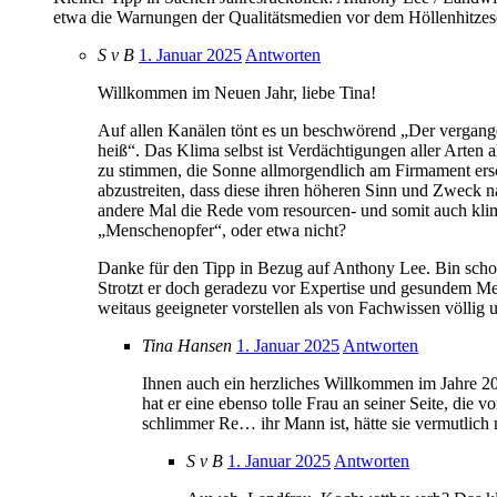
etwa die Warnungen der Qualitätsmedien vor dem Höllenhitz
S v B
1. Januar 2025
Antworten
Willkommen im Neuen Jahr, liebe Tina!
Auf allen Kanälen tönt es un beschwörend „Der vergan
heiß“. Das Klima selbst ist Verdächtigungen aller Arten
zu stimmen, die Sonne allmorgendlich am Firmament ersch
abzustreiten, dass diese ihren höheren Sinn und Zweck 
andere Mal die Rede vom resourcen- und somit auch kli
„Menschenopfer“, oder etwa nicht?
Danke für den Tipp in Bezug auf Anthony Lee. Bin schon
Strotzt er doch geradezu vor Expertise und gesundem Men
weitaus geeigneter vorstellen als von Fachwissen völlig 
Tina Hansen
1. Januar 2025
Antworten
Ihnen auch ein herzliches Willkommen im Jahre 2
hat er eine ebenso tolle Frau an seiner Seite, d
schlimmer Re… ihr Mann ist, hätte sie vermutlich n
S v B
1. Januar 2025
Antworten