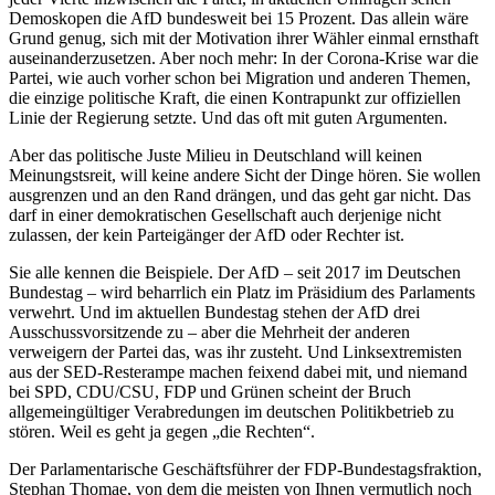
Demoskopen die AfD bundesweit bei 15 Prozent. Das allein wäre
Grund genug, sich mit der Motivation ihrer Wähler einmal ernsthaft
auseinanderzusetzen. Aber noch mehr: In der Corona-Krise war die
Partei, wie auch vorher schon bei Migration und anderen Themen,
die einzige politische Kraft, die einen Kontrapunkt zur offiziellen
Linie der Regierung setzte. Und das oft mit guten Argumenten.
Aber das politische Juste Milieu in Deutschland will keinen
Meinungstsreit, will keine andere Sicht der Dinge hören. Sie wollen
ausgrenzen und an den Rand drängen, und das geht gar nicht. Das
darf in einer demokratischen Gesellschaft auch derjenige nicht
zulassen, der kein Parteigänger der AfD oder Rechter ist.
Sie alle kennen die Beispiele. Der AfD – seit 2017 im Deutschen
Bundestag – wird beharrlich ein Platz im Präsidium des Parlaments
verwehrt. Und im aktuellen Bundestag stehen der AfD drei
Ausschussvorsitzende zu – aber die Mehrheit der anderen
verweigern der Partei das, was ihr zusteht. Und Linksextremisten
aus der SED-Resterampe machen feixend dabei mit, und niemand
bei SPD, CDU/CSU, FDP und Grünen scheint der Bruch
allgemeingültiger Verabredungen im deutschen Politikbetrieb zu
stören. Weil es geht ja gegen „die Rechten“.
Der Parlamentarische Geschäftsführer der FDP-Bundestagsfraktion,
Stephan Thomae, von dem die meisten von Ihnen vermutlich noch