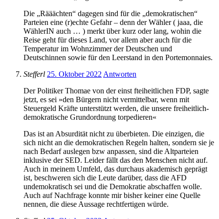
Die „Rääächten“ dagegen sind für die „demokratischen“
Parteien eine (r)echte Gefahr – denn der Wähler ( jaaa, die
WählerIN auch … ) merkt über kurz oder lang, wohin die
Reise geht für dieses Land, vor allem aber auch für die
Temperatur im Wohnzimmer der Deutschen und
Deutschinnen sowie für den Leerstand in den Portemonnaies.
Stefferl
25. Oktober 2022
Antworten
Der Politiker Thomae von der einst fteiheitlichen FDP, sagte
jetzt, es sei »den Bürgern nicht vermittelbar, wenn mit
Steuergeld Kräfte unterstützt werden, die unsere freiheitlich-
demokratische Grundordnung torpedieren«
Das ist an Absurdität nicht zu überbieten. Die einzigen, die
sich nicht an die demokratischen Regeln halten, sondern sie je
nach Bedarf auslegen bzw anpassen, sind die Altparteien
inklusive der SED. Leider fällt das den Menschen nicht auf.
Auch in meinem Umfeld, das durchaus akademisch geprägt
ist, beschweren sich die Leute darüber, dass die AFD
undemokratisch sei und die Demokratie abschaffen wolle.
Auch auf Nachfrage konnte mir bisher keiner eine Quelle
nennen, die diese Aussage rechtfertigen würde.