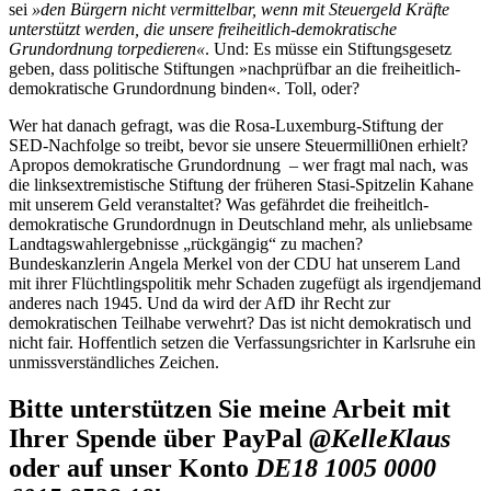
sei
»den Bürgern nicht vermittelbar, wenn mit Steuergeld Kräfte
unterstützt werden, die unsere freiheitlich-demokratische
Grundordnung torpedieren«
. Und: Es müsse ein Stiftungsgesetz
geben, dass politische Stiftungen »nachprüfbar an die freiheitlich-
demokratische Grundordnung binden«. Toll, oder?
Wer hat danach gefragt, was die Rosa-Luxemburg-Stiftung der
SED-Nachfolge so treibt, bevor sie unsere Steuermilli0nen erhielt?
Apropos demokratische Grundordnung – wer fragt mal nach, was
die linksextremistische Stiftung der früheren Stasi-Spitzelin Kahane
mit unserem Geld veranstaltet? Was gefährdet die freiheitlch-
demokratische Grundordnugn in Deutschland mehr, als unliebsame
Landtagswahlergebnisse „rückgängig“ zu machen?
Bundeskanzlerin Angela Merkel von der CDU hat unserem Land
mit ihrer Flüchtlingspolitik mehr Schaden zugefügt als irgendjemand
anderes nach 1945. Und da wird der AfD ihr Recht zur
demokratischen Teilhabe verwehrt? Das ist nicht demokratisch und
nicht fair. Hoffentlich setzen die Verfassungsrichter in Karlsruhe ein
unmissverständliches Zeichen.
Bitte unterstützen Sie meine Arbeit mit
Ihrer Spende über PayPal
@KelleKlaus
oder auf unser Konto
DE18 1005 0000