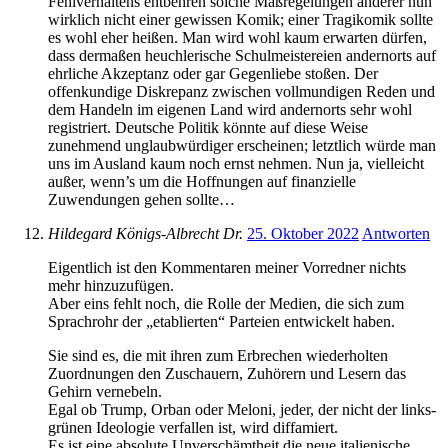
Fehlverhaltens entbehren solche Maßregelungen anderer nun
wirklich nicht einer gewissen Komik; einer Tragikomik sollte
es wohl eher heißen. Man wird wohl kaum erwarten dürfen,
dass dermaßen heuchlerische Schulmeistereien andernorts auf
ehrliche Akzeptanz oder gar Gegenliebe stoßen. Der
offenkundige Diskrepanz zwischen vollmundigen Reden und
dem Handeln im eigenen Land wird andernorts sehr wohl
registriert. Deutsche Politik könnte auf diese Weise
zunehmend unglaubwürdiger erscheinen; letztlich würde man
uns im Ausland kaum noch ernst nehmen. Nun ja, vielleicht
außer, wenn’s um die Hoffnungen auf finanzielle
Zuwendungen gehen sollte…
Hildegard Königs-Albrecht Dr.
25. Oktober 2022
Antworten
Eigentlich ist den Kommentaren meiner Vorredner nichts
mehr hinzuzufügen.
Aber eins fehlt noch, die Rolle der Medien, die sich zum
Sprachrohr der „etablierten“ Parteien entwickelt haben.
Sie sind es, die mit ihren zum Erbrechen wiederholten
Zuordnungen den Zuschauern, Zuhörern und Lesern das
Gehirn vernebeln.
Egal ob Trump, Orban oder Meloni, jeder, der nicht der links-
grünen Ideologie verfallen ist, wird diffamiert.
Es ist eine absolute Unverschämtheit die neue italienische