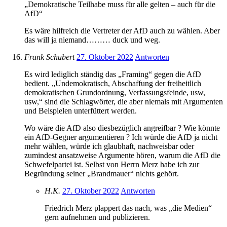
„Demokratische Teilhabe muss für alle gelten – auch für die
AfD“
Es wäre hilfreich die Vertreter der AfD auch zu wählen. Aber
das will ja niemand……… duck und weg.
Frank Schubert
27. Oktober 2022
Antworten
Es wird lediglich ständig das „Framing“ gegen die AfD
bedient. „Undemokratisch, Abschaffung der freiheitlich
demokratischen Grundordnung, Verfassungsfeinde, usw,
usw,“ sind die Schlagwörter, die aber niemals mit Argumenten
und Beispielen unterfüttert werden.
Wo wäre die AfD also diesbezüglich angreifbar ? Wie könnte
ein AfD-Gegner argumentieren ? Ich würde die AfD ja nicht
mehr wählen, würde ich glaubhaft, nachweisbar oder
zumindest ansatzweise Argumente hören, warum die AfD die
Schwefelpartei ist. Selbst von Herrn Merz habe ich zur
Begründung seiner „Brandmauer“ nichts gehört.
H.K.
27. Oktober 2022
Antworten
Friedrich Merz plappert das nach, was „die Medien“
gern aufnehmen und publizieren.