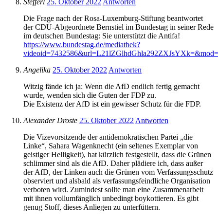
Stefferl
25. Oktober 2022
Antworten
Die Frage nach der Rosa-Luxemburg-Stiftung beantwortet
der CDU-Abgeordnete Bernstiel im Bundestag in seiner Rede
im deutschen Bundestag: Sie unterstützt die Antifa!
https://www.bundestag.de/mediathek?
videoid=7432586&url=L21lZGlhdGhla292ZXJsYXk=&m
Angelika
25. Oktober 2022
Antworten
Witzig fände ich ja: Wenn die AfD endlich fertig gemacht
wurde, wenden sich die Guten der FDP zu.
Die Existenz der AfD ist ein gewisser Schutz für die FDP.
Alexander Droste
25. Oktober 2022
Antworten
Die Vizevorsitzende der antidemokratischen Partei „die
Linke“, Sahara Wagenknecht (ein seltenes Exemplar von
geistiger Helligkeit), hat kürzlich festgestellt, dass die Grünen
schlimmer sind als die AfD. Daher plädiere ich, dass außer
der AfD, der Linken auch die Grünen vom Verfassungsschutz
observiert und alsbald als verfassungsfeindliche Organisation
verboten wird. Zumindest sollte man eine Zusammenarbeit
mit ihnen vollumfänglich unbedingt boykottieren. Es gibt
genug Stoff, dieses Anliegen zu unterfüttern.