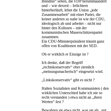
Bündnis“ sehen, die FDP herummäandert
und – wie derzeit – Irrlichtern
hinterherläuft, lehnt die Union „jede
Zusammenarbeit“ mit einer Partei, die
keiner anderen so nahe ist wie der CDU,
ideologisch ab und arbeitet – nicht nur
hinter den Kulissen – mit der
kommunistischen Mauerschützenpartei
zusammen.
Ein CDU-Ministerpräsident träumt ganz
offen von Koalitionen mit der SED.
Ob er wirklich er Einzige ist ?
Ich denke, daß der Begriff
„rechtskonservativ“ eher ziemlich
„meinungsmacherisch“ eingesetzt wird.
„Linkskonservativ“ gibt es nicht ?
Halten Sozialisten und Kommunisten ( den
wirklichen Unterschied habe ich nie so
recht verstanden ) etwa nicht an „ihren
Werten“ fest ?
Bewahren sie etwa nicht, was sie als „gut