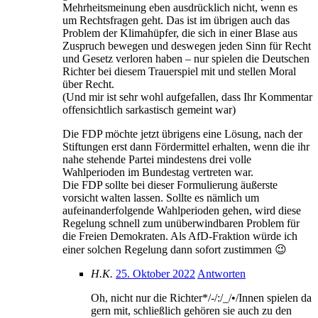
Mehrheitsmeinung eben ausdrücklich nicht, wenn es
um Rechtsfragen geht. Das ist im übrigen auch das
Problem der Klimahüpfer, die sich in einer Blase aus
Zuspruch bewegen und deswegen jeden Sinn für Recht
und Gesetz verloren haben – nur spielen die Deutschen
Richter bei diesem Trauerspiel mit und stellen Moral
über Recht.
(Und mir ist sehr wohl aufgefallen, dass Ihr Kommentar
offensichtlich sarkastisch gemeint war)
Die FDP möchte jetzt übrigens eine Lösung, nach der
Stiftungen erst dann Fördermittel erhalten, wenn die ihr
nahe stehende Partei mindestens drei volle
Wahlperioden im Bundestag vertreten war.
Die FDP sollte bei dieser Formulierung äußerste
vorsicht walten lassen. Sollte es nämlich um
aufeinanderfolgende Wahlperioden gehen, wird diese
Regelung schnell zum unüberwindbaren Problem für
die Freien Demokraten. Als AfD-Fraktion würde ich
einer solchen Regelung dann sofort zustimmen 😉
H.K.
25. Oktober 2022
Antworten
Oh, nicht nur die Richter*/-/:/_/•/Innen spielen da
gern mit, schließlich gehören sie auch zu den