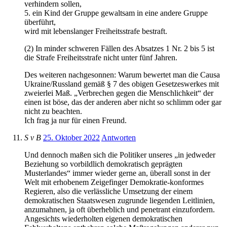
verhindern sollen,
5. ein Kind der Gruppe gewaltsam in eine andere Gruppe
überführt,
wird mit lebenslanger Freiheitsstrafe bestraft.
(2) In minder schweren Fällen des Absatzes 1 Nr. 2 bis 5 ist
die Strafe Freiheitsstrafe nicht unter fünf Jahren.
Des weiteren nachgesonnen: Warum bewertet man die Causa
Ukraine/Russland gemäß § 7 des obigen Gesetzeswerkes mit
zweierlei Maß. „Verbrechen gegen die Menschlichkeit“ der
einen ist böse, das der anderen aber nicht so schlimm oder gar
nicht zu beachten.
Ich frag ja nur für einen Freund.
S v B
25. Oktober 2022
Antworten
Und dennoch maßen sich die Politiker unseres „in jedweder
Beziehung so vorbildlich demokratisch geprägten
Musterlandes“ immer wieder gerne an, überall sonst in der
Welt mit erhobenem Zeigefinger Demokratie-konformes
Regieren, also die verlässliche Umsetzung der einem
demokratischen Staatswesen zugrunde liegenden Leitlinien,
anzumahnen, ja oft überheblich und penetrant einzufordern.
Angesichts wiederholten eigenen demokratischen