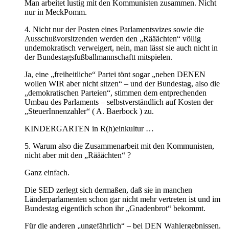
Man arbeitet lustig mit den Kommunisten zusammen. Nicht
nur in MeckPomm.
4. Nicht nur der Posten eines Parlamentsvizes sowie die
Ausschußvorsitzenden werden den „Rääächten“ völlig
undemokratisch verweigert, nein, man lässt sie auch nicht in
der Bundestagsfußballmannschaftt mitspielen.
Ja, eine „freiheitliche“ Partei tönt sogar „neben DENEN
wollen WIR aber nicht sitzen“ – und der Bundestag, also die
„demokratischen Parteien“, stimmen dem entprechenden
Umbau des Parlaments – selbstverständlich auf Kosten der
„SteuerInnenzahler“ ( A. Baerbock ) zu.
KINDERGARTEN in R(h)einkultur …
5. Warum also die Zusammenarbeit mit den Kommunisten,
nicht aber mit den „Rääächten“ ?
Ganz einfach.
Die SED zerlegt sich dermaßen, daß sie in manchen
Länderparlamenten schon gar nicht mehr vertreten ist und im
Bundestag eigentlich schon ihr „Gnadenbrot“ bekommt.
Für die anderen „ungefährlich“ – bei DEN Wahlergebnissen.