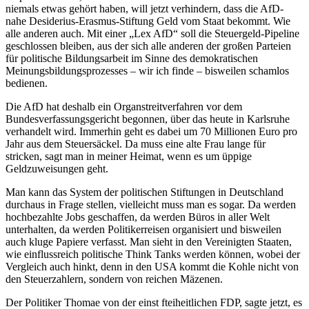
niemals etwas gehört haben, will jetzt verhindern, dass die AfD-
nahe Desiderius-Erasmus-Stiftung Geld vom Staat bekommt. Wie
alle anderen auch. Mit einer „Lex AfD“ soll die Steuergeld-Pipeline
geschlossen bleiben, aus der sich alle anderen der großen Parteien
für politische Bildungsarbeit im Sinne des demokratischen
Meinungsbildungsprozesses – wir ich finde – bisweilen schamlos
bedienen.
Die AfD hat deshalb ein Organstreitverfahren vor dem
Bundesverfassungsgericht begonnen, über das heute in Karlsruhe
verhandelt wird. Immerhin geht es dabei um 70 Millionen Euro pro
Jahr aus dem Steuersäckel. Da muss eine alte Frau lange für
stricken, sagt man in meiner Heimat, wenn es um üppige
Geldzuweisungen geht.
Man kann das System der politischen Stiftungen in Deutschland
durchaus in Frage stellen, vielleicht muss man es sogar. Da werden
hochbezahlte Jobs geschaffen, da werden Büros in aller Welt
unterhalten, da werden Politikerreisen organisiert und bisweilen
auch kluge Papiere verfasst. Man sieht in den Vereinigten Staaten,
wie einflussreich politische Think Tanks werden können, wobei der
Vergleich auch hinkt, denn in den USA kommt die Kohle nicht von
den Steuerzahlern, sondern von reichen Mäzenen.
Der Politiker Thomae von der einst fteiheitlichen FDP, sagte jetzt, es