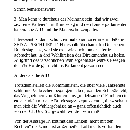
Schon bemerkenswert.
3. Man kann ja durchaus der Meinung sein, daß wir zwei
„extreme Parteien“ im Bundestag und den Länderparlamenten
haben. Die AfD und die Mauerschützenpartei.
Interessant ist dann schon, einmal daran zu erinnern, daß die
SED AUSSCHLIEßLICH deshalb überhaupt im Deutschen
Bundestag sitzt, weil sie es – wie auch immer – fertig
gebracht hat, in drei Wahlkreisen das Direktmandat zu holen.
Aufgrund des tatsächlichen Wahlergebnisses wäre sie wegen
der 5%-Hürde gar nicht ins Parlament gekommen.
Anders als die AfD.
Trotzdem stellen die Kommunisten, die über viele Jahrzehnte
schlimme Verbrechen begangen haben, u.a. den Schießbefehl,
das Wegnehmen von Kindern aus „unliebsamen“ Familien etc
etc etc, nicht nur eine Bundestagsvizepräsidentin, die – schaut
man sich die Wahlergebnisse an – ganz offensichtlich auch
von der CDU/ CSU gewählt worden sein muß.
Von der Aussage „Nicht mit den Linken, nicht mit den
Rechten“ der Union ist außer heißer Luft nichts vorhanden.