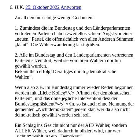
H.K.
25. Oktober 2022
Antworten
Zu all dem nur einige wenige Gedanken:
1. Zumindest die im Bundestag und den Länderparlamenten
vertretenen Parteien haben zweifellos schiere Angst vor einer
„neuen“ Partei, die offensichtlich von allen Anderen Stimmen
„klaut“. Die Wählerwanderung lässt grüßen.
2. Alle im Bundestag und den Länderparlamenten vertretenen
Parteien sitzen dort, weil sie von ihren Wählern dorthin
gewählt wurden.
Bekanntlich erfolgt Derartiges durch „demokratische
Wahlen“.
Wenn also z.B. im Bundestag immer wieder Reden begonnen
werden mit „Liebe Kolleg*/-/:/_/•/Innen der demokratischen
Parteien“, und das ohne jegliche Intervention des/ der
Bundestagspräsident*/-/:/_/•/In, so ist auch ohne Nennung der
gemeinten „Nichtdemokraten“ jedem klar, wer da also nicht
demokratisch gewählt worden sein soll.
Ein Schlag ins Gesicht nicht nur der AfD-Wähler, sondern
ALLER Wähler, weil dadurch impliziert wird, nur wer
„richtig“ wählt, ist ein „Demokrat“.