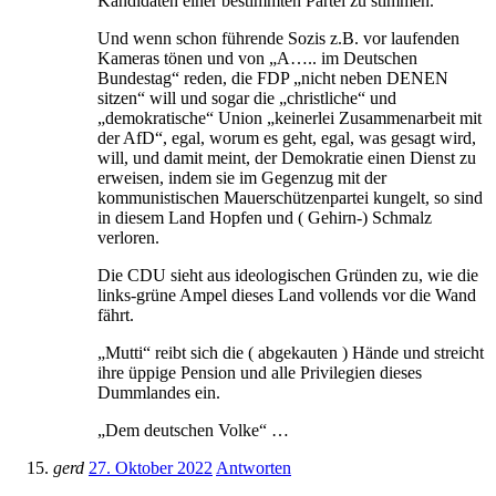
Kandidaten einer bestimmten Partei zu stimmen.
Und wenn schon führende Sozis z.B. vor laufenden
Kameras tönen und von „A….. im Deutschen
Bundestag“ reden, die FDP „nicht neben DENEN
sitzen“ will und sogar die „christliche“ und
„demokratische“ Union „keinerlei Zusammenarbeit mit
der AfD“, egal, worum es geht, egal, was gesagt wird,
will, und damit meint, der Demokratie einen Dienst zu
erweisen, indem sie im Gegenzug mit der
kommunistischen Mauerschützenpartei kungelt, so sind
in diesem Land Hopfen und ( Gehirn-) Schmalz
verloren.
Die CDU sieht aus ideologischen Gründen zu, wie die
links-grüne Ampel dieses Land vollends vor die Wand
fährt.
„Mutti“ reibt sich die ( abgekauten ) Hände und streicht
ihre üppige Pension und alle Privilegien dieses
Dummlandes ein.
„Dem deutschen Volke“ …
gerd
27. Oktober 2022
Antworten