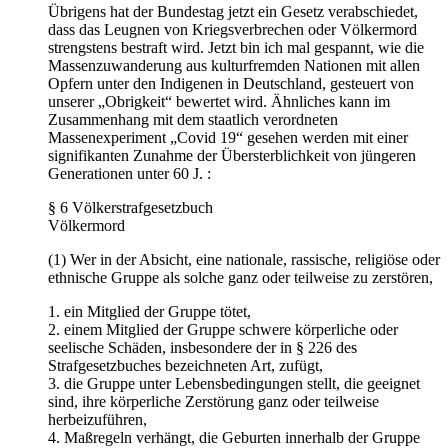
Übrigens hat der Bundestag jetzt ein Gesetz verabschiedet,
dass das Leugnen von Kriegsverbrechen oder Völkermord
strengstens bestraft wird. Jetzt bin ich mal gespannt, wie die
Massenzuwanderung aus kulturfremden Nationen mit allen
Opfern unter den Indigenen in Deutschland, gesteuert von
unserer „Obrigkeit“ bewertet wird. Ähnliches kann im
Zusammenhang mit dem staatlich verordneten
Massenexperiment „Covid 19“ gesehen werden mit einer
signifikanten Zunahme der Übersterblichkeit von jüngeren
Generationen unter 60 J. :
§ 6 Völkerstrafgesetzbuch
Völkermord
(1) Wer in der Absicht, eine nationale, rassische, religiöse oder
ethnische Gruppe als solche ganz oder teilweise zu zerstören,
1. ein Mitglied der Gruppe tötet,
2. einem Mitglied der Gruppe schwere körperliche oder
seelische Schäden, insbesondere der in § 226 des
Strafgesetzbuches bezeichneten Art, zufügt,
3. die Gruppe unter Lebensbedingungen stellt, die geeignet
sind, ihre körperliche Zerstörung ganz oder teilweise
herbeizuführen,
4. Maßregeln verhängt, die Geburten innerhalb der Gruppe