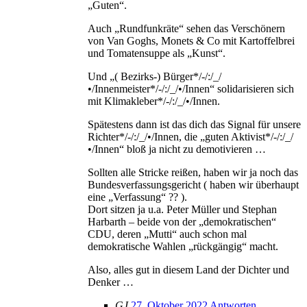
„Guten“.
Auch „Rundfunkräte“ sehen das Verschönern
von Van Goghs, Monets & Co mit Kartoffelbrei
und Tomatensuppe als „Kunst“.
Und „( Bezirks-) Bürger*/-/:/_/
•/Innenmeister*/-/:/_/•/Innen“ solidarisieren sich
mit Klimakleber*/-/:/_/•/Innen.
Spätestens dann ist das dich das Signal für unsere
Richter*/-/:/_/•/Innen, die „guten Aktivist*/-/:/_/
•/Innen“ bloß ja nicht zu demotivieren …
Sollten alle Stricke reißen, haben wir ja noch das
Bundesverfassungsgericht ( haben wir überhaupt
eine „Verfassung“ ?? ).
Dort sitzen ja u.a. Peter Müller und Stephan
Harbarth – beide von der „demokratischen“
CDU, deren „Mutti“ auch schon mal
demokratische Wahlen „rückgängig“ macht.
Also, alles gut in diesem Land der Dichter und
Denker …
GJ
27. Oktober 2022
Antworten