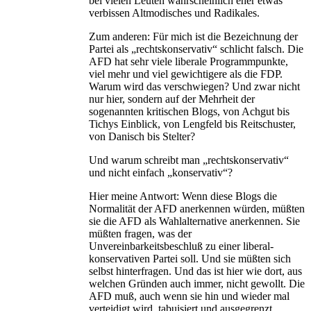
bei vielen Leuten wahrscheinlich eher etwas
verbissen Altmodisches und Radikales.
Zum anderen: Für mich ist die Bezeichnung der
Partei als „rechtskonservativ“ schlicht falsch. Die
AFD hat sehr viele liberale Programmpunkte,
viel mehr und viel gewichtigere als die FDP.
Warum wird das verschwiegen? Und zwar nicht
nur hier, sondern auf der Mehrheit der
sogenannten kritischen Blogs, von Achgut bis
Tichys Einblick, von Lengfeld bis Reitschuster,
von Danisch bis Stelter?
Und warum schreibt man „rechtskonservativ“
und nicht einfach „konservativ“?
Hier meine Antwort: Wenn diese Blogs die
Normalität der AFD anerkennen würden, müßten
sie die AFD als Wahlalternative anerkennen. Sie
müßten fragen, was der
Unvereinbarkeitsbeschluß zu einer liberal-
konservativen Partei soll. Und sie müßten sich
selbst hinterfragen. Und das ist hier wie dort, aus
welchen Gründen auch immer, nicht gewollt. Die
AFD muß, auch wenn sie hin und wieder mal
verteidigt wird, tabuisiert und ausgegrenzt