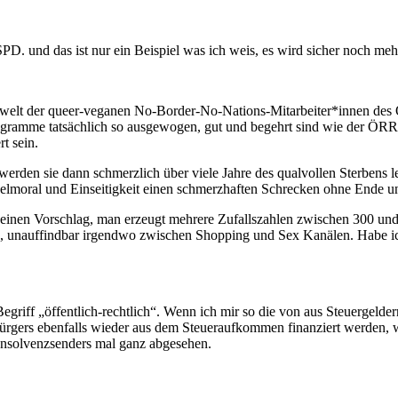
PD. und das ist nur ein Beispiel was ich weis, es wird sicher noch meh
nwelt der queer-veganen No-Border-No-Nations-Mitarbeiter*innen des ÖR
gramme tatsächlich so ausgewogen, gut und begehrt sind wie der ÖRR 
t sein.
erden sie dann schmerzlich über viele Jahre des qualvollen Sterbens le
ppelmoral und Einseitigkeit einen schmerzhaften Schrecken ohne Ende u
g einen Vorschlag, man erzeugt mehrere Zufallszahlen zwischen 300 u
 unauffindbar irgendwo zwischen Shopping und Sex Kanälen. Habe ich
egriff „öffentlich-rechtlich“. Wenn ich mir so die von aus Steuergelde
rgers ebenfalls wieder aus dem Steueraufkommen finanziert werden, wi
Insolvenzsenders mal ganz abgesehen.