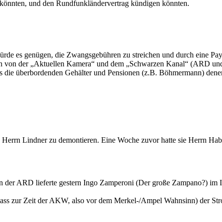
önnten, und den Rundfunkländervertrag kündigen könnten.
rde es genügen, die Zwangsgebühren zu streichen und durch eine Pay-
en von der „Aktuellen Kamera“ und dem „Schwarzen Kanal“ (ARD und Z
ss die überbordenden Gehälter und Pensionen (z.B. Böhmermann) dene
, Herrn Lindner zu demontieren. Eine Woche zuvor hatte sie Herrn Habec
gen der ARD lieferte gestern Ingo Zamperoni (Der große Zampano?) im
 dass zur Zeit der AKW, also vor dem Merkel-/Ampel Wahnsinn) der Stro