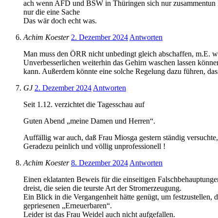
ach wenn AFD und BSW in Thüringen sich nur zusammentun k
nur die eine Sache
Das wär doch echt was.
Achim Koester
2. Dezember 2024
Antworten
Man muss den ÖRR nicht unbedingt gleich abschaffen, m.E. wü
Unverbesserlichen weiterhin das Gehirn waschen lassen könn
kann. Außerdem könnte eine solche Regelung dazu führen, da
GJ
2. Dezember 2024
Antworten
Seit 1.12. verzichtet die Tagesschau auf
Guten Abend „meine Damen und Herren“.
Auffällig war auch, daß Frau Miosga gestern ständig versuchte
Geradezu peinlich und völlig unprofessionell !
Achim Koester
8. Dezember 2024
Antworten
Einen eklatanten Beweis für die einseitigen Falschbehauptun
dreist, die seien die teurste Art der Stromerzeugung.
Ein Blick in die Vergangenheit hätte genügt, um festzustellen,
gepriesenen „Erneuerbaren“.
Leider ist das Frau Weidel auch nicht aufgefallen.