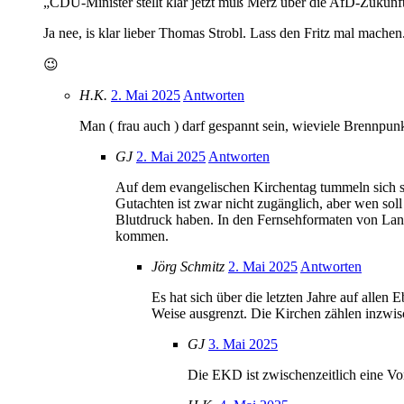
„CDU-Minister stellt klar jetzt muß Merz über die AfD-Zukunft
Ja nee, is klar lieber Thomas Strobl. Lass den Fritz mal mach
😉
H.K.
2. Mai 2025
Antworten
Man ( frau auch ) darf gespannt sein, wieviele Brennpu
GJ
2. Mai 2025
Antworten
Auf dem evangelischen Kirchentag tummeln sich sc
Gutachten ist zwar nicht zugänglich, aber wen sol
Blutdruck haben. In den Fernsehformaten von Lan
kommen.
Jörg Schmitz
2. Mai 2025
Antworten
Es hat sich über die letzten Jahre auf allen 
Weise ausgrenzt. Die Kirchen zählen inzwisc
GJ
3. Mai 2025
Die EKD ist zwischenzeitlich eine Vo