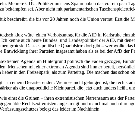
eln. Mehrere CDU-Politiker um Jens Spahn haben das vor ein paar Tage
 zu bekämpfen sei. Aber nicht mit parlamentarischen Taschenspielertrick
ik beschreibt, die bis vor 20 Jahren noch die Union vertrat. Erst die 
egisch klug wäre, einen Verbotsantrag für die AfD in Karlsruhe einzub
itet. Ich kenne auch heute Bundes- und Landespolitiker der AfD, mit de
en grotesk. Dass es politische Quartalsirre dort gibt – wer wollte das
e Entwicklung ihrer Parteien insgesamt haben als es bei der AfD der Fal
tsextremen Agenda im Hintergrund politisch die Fäden gezogen, Bündnis
en. Menschen mit einer extremen Agenda sind immer bereit, persönlich 
n lieber in den Freizeitpark, als zum Parteitag. Die machen das schon
 – in einem Desaster enden. Wenn es nicht gelungen ist, die rechtsradi
 stärker als die unappetitliche Kleinpartei, die jetzt auch anders heißt,
wie einst die Grünen – ihren extremistischen Narrensaum aus der Parte
gegen üble Rechtsextremisten angestrengt und manchmal auch durchgesetzt
Verfassungsschutzes belegt das leider im Nachhinein.