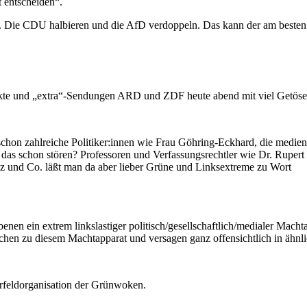
 entscheiden“.
en. Die CDU halbieren und die AfD verdoppeln. Das kann der am besten
nkte und „extra“-Sendungen ARD und ZDF heute abend mit viel Getöse 
hon zahlreiche Politiker:innen wie Frau Göhring-Eckhard, die medienw
l das schon stören? Professoren und Verfassungsrechtler wie Dr. Rupert
z und Co. läßt man da aber lieber Grüne und Linksextreme zu Wort
Ebenen ein extrem linkslastiger politisch/gesellschaftlich/medialer Mach
hen zu diesem Machtapparat und versagen ganz offensichtlich in ähnli
rfeldorganisation der Grünwoken.