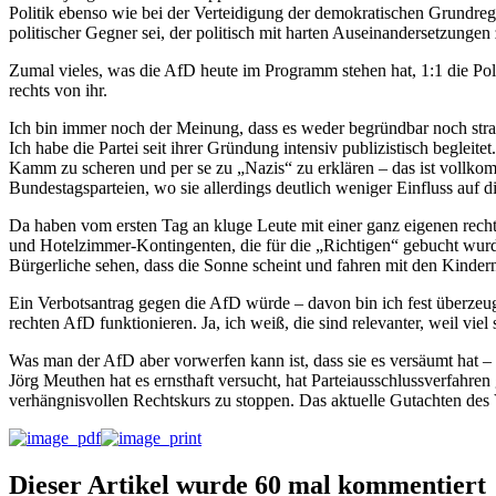
Politik ebenso wie bei der Verteidigung der demokratischen Grundreg
politischer Gegner sei, der politisch mit harten Auseinandersetzungen
Zumal vieles, was die AfD heute im Programm stehen hat, 1:1 die Polit
rechts von ihr.
Ich bin immer noch der Meinung, dass es weder begründbar noch strat
Ich habe die Partei seit ihrer Gründung intensiv publizistisch begle
Kamm zu scheren und per se zu „Nazis“ zu erklären – das ist vollkomm
Bundestagsparteien, wo sie allerdings deutlich weniger Einfluss auf di
Da haben vom ersten Tag an kluge Leute mit einer ganz eigenen rech
und Hotelzimmer-Kontingenten, die für die „Richtigen“ gebucht wurd
Bürgerliche sehen, dass die Sonne scheint und fahren mit den Kinder
Ein Verbotsantrag gegen die AfD würde – davon bin ich fest überzeugt
rechten AfD funktionieren. Ja, ich weiß, die sind relevanter, weil viel
Was man der AfD aber vorwerfen kann ist, dass sie es versäumt hat – 
Jörg Meuthen hat es ernsthaft versucht, hat Parteiausschlussverfahren 
verhängnisvollen Rechtskurs zu stoppen. Das aktuelle Gutachten des 
Dieser Artikel wurde 60 mal kommentiert