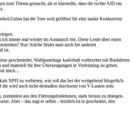
n zum Thema gemacht, als er klarstellte, dass die rechte AfD ein
s.
Merkel-Union hat die Tore weit geöffnet für eine starke Konkurrenz
ringen.
nen ich immer mal wieder im Austausch bin. Diese Leute über einen
 bestreiten? Nur: Solche findet man auch bei anderen
l ist.
se geschmiedet, Wahlparteitage kaderhaft vorbereitet mit Busfahrten
und materiell für ihre Überzeugungen in Vorleistung zu gehen.
 ohne mich…
kale NPD zu verbieten, wie soll das bei der weitgehend bürgerlich-
 und die wird auch nicht dermaßen durchsetzt von V-Lauten sein.
i, zumindest aus den Führungsfunktionen, stark heraus zu drängen.
. Aber – das sagt er selbst – letztlich ist er gescheitert, den