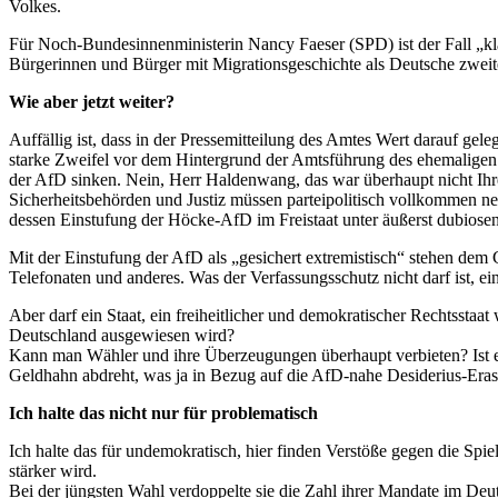
Volkes.
Für Noch-Bundesinnenministerin Nancy Faeser (SPD) ist der Fall „kla
Bürgerinnen und Bürger mit Migrationsgeschichte als Deutsche zweit
Wie aber jetzt weiter?
Auffällig ist, dass in der Pressemitteilung des Amtes Wert darauf gel
starke Zweifel vor dem Hintergrund der Amtsführung des ehemaligen 
der AfD sinken. Nein, Herr Haldenwang, das war überhaupt nicht Ih
Sicherheitsbehörden und Justiz müssen parteipolitisch vollkommen ne
dessen Einstufung der Höcke-AfD im Freistaat unter äußerst dubiosen
Mit der Einstufung der AfD als „gesichert extremistisch“ stehen de
Telefonaten und anderes. Was der Verfassungsschutz nicht darf ist, ei
Aber darf ein Staat, ein freiheitlicher und demokratischer Rechtsstaat
Deutschland ausgewiesen wird?
Kann man Wähler und ihre Überzeugungen überhaupt verbieten? Ist es
Geldhahn abdreht, was ja in Bezug auf die AfD-nahe Desiderius-Erasm
Ich halte das nicht nur für problematisch
Ich halte das für undemokratisch, hier finden Verstöße gegen die Spie
stärker wird.
Bei der jüngsten Wahl verdoppelte sie die Zahl ihrer Mandate im Deu