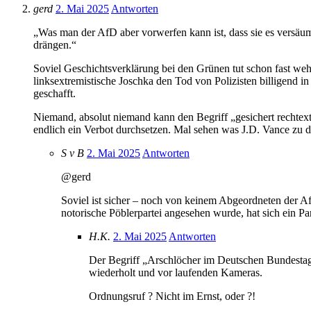
gerd
2. Mai 2025
Antworten
„Was man der AfD aber vorwerfen kann ist, dass sie es versäum
drängen.“
Soviel Geschichtsverklärung bei den Grünen tut schon fast weh
linksextremistische Joschka den Tod von Polizisten billigend 
geschafft.
Niemand, absolut niemand kann den Begriff „gesichert rechtext
endlich ein Verbot durchsetzen. Mal sehen was J.D. Vance zu 
S v B
2. Mai 2025
Antworten
@gerd
Soviel ist sicher – noch von keinem Abgeordneten der Af
notorische Pöblerpartei angesehen wurde, hat sich ein Pa
H.K.
2. Mai 2025
Antworten
Der Begriff „Arschlöcher im Deutschen Bundestag“
wiederholt und vor laufenden Kameras.
Ordnungsruf ? Nicht im Ernst, oder ?!