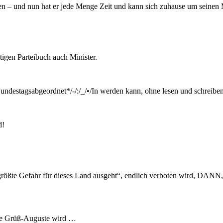
den – und nun hat er jede Menge Zeit und kann sich zuhause um sei
igen Parteibuch auch Minister.
undestagsabgeordnet*/-/:/_/•/In werden kann, ohne lesen und schreibe
d!
e größte Gefahr für dieses Land ausgeht“, endlich verboten wird, DAN
ue Grüß-Auguste wird …