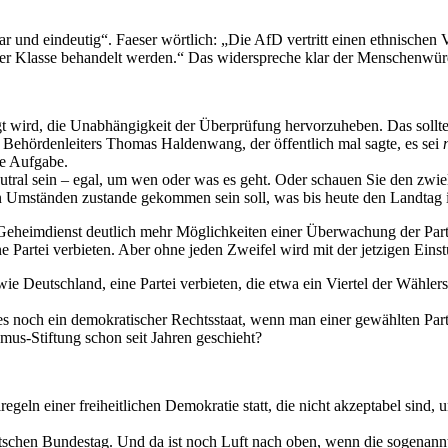
r und eindeutig“. Faeser wörtlich: „Die AfD vertritt einen ethnischen
er Klasse behandelt werden.“ Das widerspreche klar der Menschenwürd
egt wird, die Unabhängigkeit der Überprüfung hervorzuheben. Das sollte 
Behördenleiters Thomas Haldenwang, der öffentlich mal sagte, es sei
re Aufgabe.
utral sein – egal, um wen oder was es geht. Oder schauen Sie den zwi
 Umständen zustande gekommen sein soll, was bis heute den Landtag in
m Geheimdienst deutlich mehr Möglichkeiten einer Überwachung der Par
ne Partei verbieten. Aber ohne jeden Zweifel wird mit der jetzigen Eins
 wie Deutschland, eine Partei verbieten, die etwa ein Viertel der Wähler
 noch ein demokratischer Rechtsstaat, wenn man einer gewählten Parte
us-Stiftung schon seit Jahren geschieht?
lregeln einer freiheitlichen Demokratie statt, die nicht akzeptabel sind
tschen Bundestag. Und da ist noch Luft nach oben, wenn die sogenannte