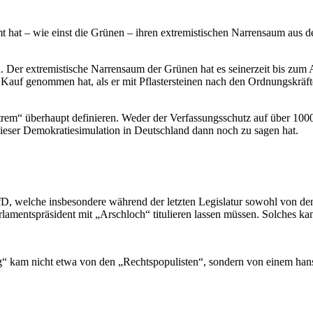
t hat – wie einst die Grünen – ihren extremistischen Narrensaum aus de
. Der extremistische Narrensaum der Grünen hat es seinerzeit bis zum 
in Kauf genommen hat, als er mit Pflastersteinen nach den Ordnungskräf
rem“ überhaupt definieren. Weder der Verfassungsschutz auf über 1000 
dieser Demokratiesimulation in Deutschland dann noch zu sagen hat.
D, welche insbesondere während der letzten Legislatur sowohl von den 
rlamentspräsident mit „Arschloch“ titulieren lassen müssen. Solches kan
 kam nicht etwa von den „Rechtspopulisten“, sondern von einem hanse