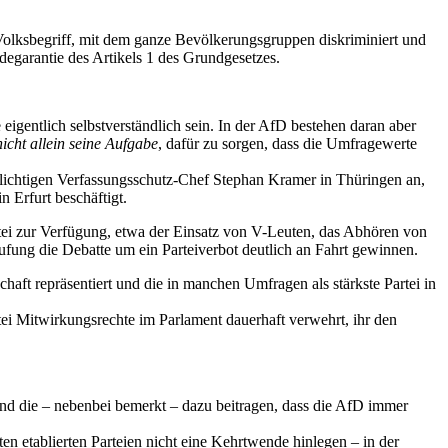
 Volksbegriff, mit dem ganze Bevölkerungsgruppen diskriminiert und
egarantie des Artikels 1 des Grundgesetzes.
eigentlich selbstverständlich sein. In der AfD bestehen daran aber
nicht allein seine Aufgabe
, dafür zu sorgen, dass die Umfragewerte
elichtigen Verfassungsschutz-Chef Stephan Kramer in Thüringen an,
 Erfurt beschäftigt.
tei zur Verfügung, etwa der Einsatz von V-Leuten, das Abhören von
tufung die Debatte um ein Parteiverbot deutlich an Fahrt gewinnen.
schaft repräsentiert und die in manchen Umfragen als stärkste Partei in
i Mitwirkungsrechte im Parlament dauerhaft verwehrt, ihr den
, und die – nebenbei bemerkt – dazu beitragen, dass die AfD immer
n etablierten Parteien nicht eine Kehrtwende hinlegen – in der