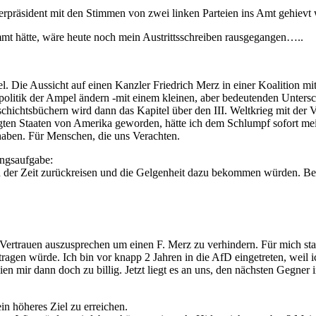
erpräsident mit den Stimmen von zwei linken Parteien ins Amt gehievt
mt hätte, wäre heute noch mein Austrittsschreiben rausgegangen…..
l. Die Aussicht auf einen Kanzler Friedrich Merz in einer Koalition mit
hlpolitik der Ampel ändern -mit einem kleinen, aber bedeutenden Unters
hichtsbüchern wird dann das Kapitel über den III. Weltkrieg mit der
igten Staaten von Amerika geworden, hätte ich dem Schlumpf sofort m
 haben. Für Menschen, die uns Verachten.
ngsaufgabe:
n der Zeit zurückreisen und die Gelgenheit dazu bekommen würden. Be
Vertrauen auszusprechen um einen F. Merz zu verhindern. Für mich stan
tragen würde. Ich bin vor knapp 2 Jahren in die AfD eingetreten, weil i
ien mir dann doch zu billig. Jetzt liegt es an uns, den nächsten Gegne
n höheres Ziel zu erreichen.