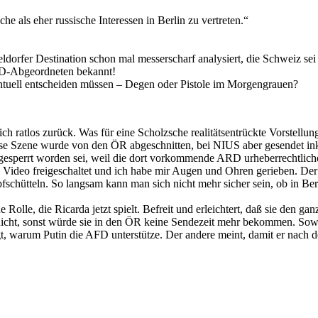
he als eher russische Interessen in Berlin zu vertreten.“
dorfer Destination schon mal messerscharf analysiert, die Schweiz sei
AfD-Abgeordneten bekannt!
entuell entscheiden müssen – Degen oder Pistole im Morgengrauen?
ch ratlos zurück. Was für eine Scholzsche realitätsentrückte Vorstellun
se Szene wurde von den ÖR abgeschnitten, bei NIUS aber gesendet inkl.
gesperrt worden sei, weil die dort vorkommende ARD urheberrechtlic
as Video freigeschaltet und ich habe mir Augen und Ohren gerieben. De
chütteln. So langsam kann man sich nicht mehr sicher sein, ob in Ber
lle, die Ricarda jetzt spielt. Befreit und erleichtert, daß sie den ga
nicht, sonst würde sie in den ÖR keine Sendezeit mehr bekommen. Soweit
gt, warum Putin die AFD unterstütze. Der andere meint, damit er nach 