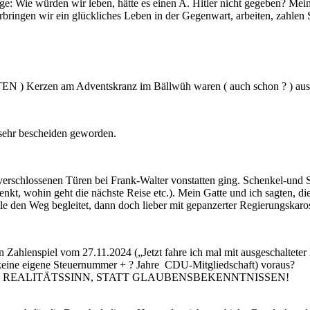
: Wie würden wir leben, hätte es einen A. Hitler nicht gegeben? Mein
erbringen wir ein glückliches Leben in der Gegenwart, arbeiten, zahl
h: ROTEN ) Kerzen am Adventskranz im Bällwüh waren ( auch schon ? ) aus
 sehr bescheiden geworden.
er verschlossenen Türen bei Frank-Walter vonstatten ging. Schenkel-un
kt, wohin geht die nächste Reise etc.). Mein Gatte und ich sagten, d
ile den Weg begleitet, dann doch lieber mit gepanzerter Regierungska
hen Zahlenspiel vom 27.11.2024 („Jetzt fahre ich mal mit ausgeschalt
 = keine eigene Steuernummer + ? Jahre CDU-Mitgliedschaft) voraus?
R REALITÄTSSINN, STATT GLAUBENSBEKENNTNISSEN!