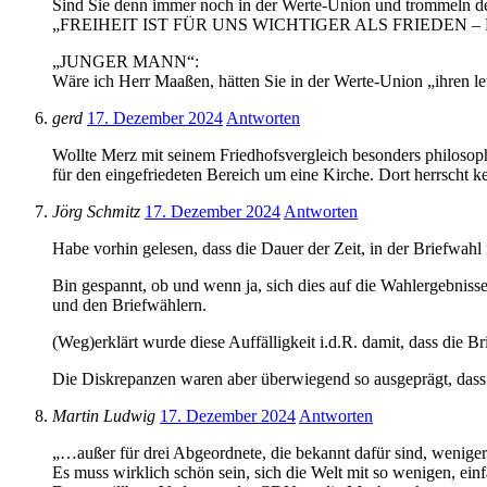
Sind Sie denn immer noch in der Werte-Union und trommeln den
„FREIHEIT IST FÜR UNS WICHTIGER ALS FRIEDEN –
„JUNGER MANN“:
Wäre ich Herr Maaßen, hätten Sie in der Werte-Union „ihren let
gerd
17. Dezember 2024
Antworten
Wollte Merz mit seinem Friedhofsvergleich besonders philosoph
für den eingefriedeten Bereich um eine Kirche. Dort herrscht 
Jörg Schmitz
17. Dezember 2024
Antworten
Habe vorhin gelesen, dass die Dauer der Zeit, in der Briefwahl m
Bin gespannt, ob und wenn ja, sich dies auf die Wahlergebnisse
und den Briefwählern.
(Weg)erklärt wurde diese Auffälligkeit i.d.R. damit, dass die B
Die Diskrepanzen waren aber überwiegend so ausgeprägt, dass 
Martin Ludwig
17. Dezember 2024
Antworten
„…außer für drei Abgeordnete, die bekannt dafür sind, weniger d
Es muss wirklich schön sein, sich die Welt mit so wenigen, ein