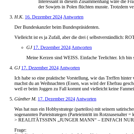
Interessant in diesem Zusammenhang wäre die Frage
der Sowjets in Polen flüchten musste. Trotzdem v
H.K.
16. Dezember 2024
Antworten
Der Bundeskanzler beim Bundespräsidenten.
Vielleicht ist es ja Zufall, aber die drei ( selbstverständlic
GJ
17. Dezember 2024
Antworten
Meine Kerzen sind WEISS. Einfache Teelichter. Ich bin
GJ
17. Dezember 2024
Antworten
Ich habe so eine praktische Vorstellung, wie das Treffen hint
machst du an Weihnachten (Essen, was wird der Ehefrau geschen
weil er beim Joggen zu Fall kommt und vielleicht keine Fanme
Günther M.
17. Dezember 2024
Antworten
Was hat nun ein Hobbystratege (parteilos) mit seinem satirisc
sogenannten Parteistrategen (Parteieintritt im Rotznasenalter
> REALITÄTSSINN „JUNGER MANN“ – EINFACH NU
Frage: