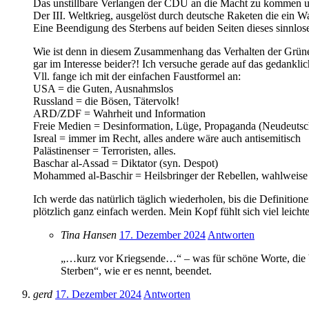
Das unstillbare Verlangen der CDU an die Macht zu kommen und n
Der III. Weltkrieg, ausgelöst durch deutsche Raketen die ein 
Eine Beendigung des Sterbens auf beiden Seiten dieses sinnlos
Wie ist denn in diesem Zusammenhang das Verhalten der Grünen 
gar im Interesse beider?! Ich versuche gerade auf das gedankl
Vll. fange ich mit der einfachen Faustformel an:
USA = die Guten, Ausnahmslos
Russland = die Bösen, Tätervolk!
ARD/ZDF = Wahrheit und Information
Freie Medien = Desinformation, Lüge, Propaganda (Neudeuts
Isreal = immer im Recht, alles andere wäre auch antisemitisch
Palästinenser = Terroristen, alles.
Baschar al-Assad = Diktator (syn. Despot)
Mohammed al-Baschir = Heilsbringer der Rebellen, wahlweise 
Ich werde das natürlich täglich wiederholen, bis die Definitio
plötzlich ganz einfach werden. Mein Kopf fühlt sich viel leicht
Tina Hansen
17. Dezember 2024
Antworten
„…kurz vor Kriegsende…“ – was für schöne Worte, die buch
Sterben“, wie er es nennt, beendet.
gerd
17. Dezember 2024
Antworten