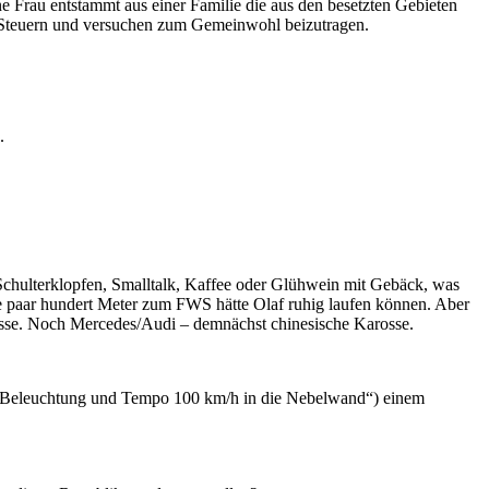
e Frau entstammt aus einer Familie die aus den besetzten Gebieten
en Steuern und versuchen zum Gemeinwohl beizutragen.
.
d Schulterklopfen, Smalltalk, Kaffee oder Glühwein mit Gebäck, was
ie paar hundert Meter zum FWS hätte Olaf ruhig laufen können. Aber
rosse. Noch Mercedes/Audi – demnächst chinesische Karosse.
eter Beleuchtung und Tempo 100 km/h in die Nebelwand“) einem