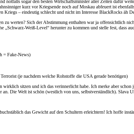
otfalls sogar den besten Wirtschaftsminister aller Zeiten dafür weiter
Wahnsinniger kurz vor Kriegsende noch auf Moskau abfeuert ist ebenfal
en Kriegs – eindeutig schlecht und nicht im Interesse BlackRocks äh D
zu werten? Sich der Abstimmung enthalten war ja offensichtlich nicht
iche „Schwarz-Weiß-Level“ herunter zu kommen und stelle fest, dass a
ch = Fake-News)
Terrorist (je nachdem welche Rohstoffe die USA gerade benötigen)
nen wirklich sitzen und ich das verinnerlicht habe. Ich merke aber sch
er an. Die Welt ist schön (westlich von uns, selbstverständlich). Slava
stäblich das Gewicht auf den Schultern erleichtern! Ich hoffe inständi