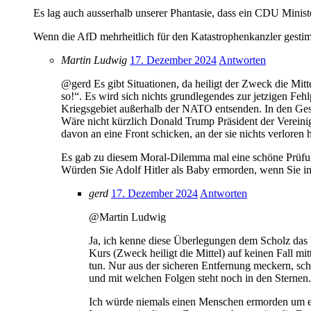
Es lag auch ausserhalb unserer Phantasie, dass ein CDU Minist
Wenn die AfD mehrheitlich für den Katastrophenkanzler gestim
Martin Ludwig
17. Dezember 2024
Antworten
@gerd Es gibt Situationen, da heiligt der Zweck die Mitte
so!“. Es wird sich nichts grundlegendes zur jetzigen Fe
Kriegsgebiet außerhalb der NATO entsenden. In den Gesc
Wäre nicht kürzlich Donald Trump Präsident der Verein
davon an eine Front schicken, an der sie nichts verloren
Es gab zu diesem Moral-Dilemma mal eine schöne Prüfu
Würden Sie Adolf Hitler als Baby ermorden, wenn Sie i
gerd
17. Dezember 2024
Antworten
@Martin Ludwig
Ja, ich kenne diese Überlegungen dem Scholz das 
Kurs (Zweck heiligt die Mittel) auf keinen Fall mit
tun. Nur aus der sicheren Entfernung meckern, sch
und mit welchen Folgen steht noch in den Sternen.
Ich würde niemals einen Menschen ermorden um ei