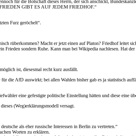
noch für die Botschaft dieses Herrn, der sich anschickt, Bundeskanzl
 FRIEDEN GIBT ES AUF JEDEM FRIEDHOF.“
zten Furz geröchelt“.
isch rüberkommen? Macht er jetzt einen auf Platon? Friedhof leitet si
kein Frieden sondern Ruhe. Kann man bei Wikipedia nachlesen. Hat der
öglich ist, diesesmal recht kurz ausfällt.
 für die AfD auswirkt; bei allen Wahlen bisher gab es ja statistisch a
riefwähler eine gefestigte politische Einstellung hätten und diese eine
dieses (Weg)erklärungsmodell versagt.
eutsche als eher russische Interessen in Berlin zu vertreten.“
fachen Worten zu erklären.