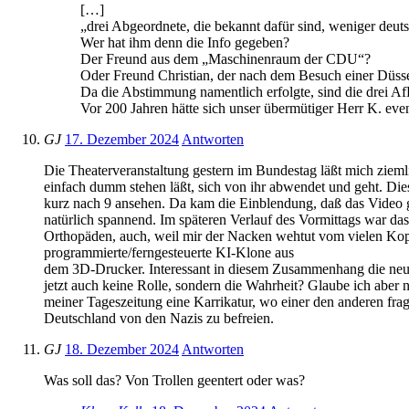
[…]
„drei Abgeordnete, die bekannt dafür sind, weniger deutsc
Wer hat ihm denn die Info gegeben?
Der Freund aus dem „Maschinenraum der CDU“?
Oder Freund Christian, der nach dem Besuch einer Düssel
Da die Abstimmung namentlich erfolgte, sind die drei 
Vor 200 Jahren hätte sich unser übermütiger Herr K. ev
GJ
17. Dezember 2024
Antworten
Die Theaterveranstaltung gestern im Bundestag läßt mich ziemli
einfach dumm stehen läßt, sich von ihr abwendet und geht. Die
kurz nach 9 ansehen. Da kam die Einblendung, daß das Video 
natürlich spannend. Im späteren Verlauf des Vormittags war d
Orthopäden, auch, weil mir der Nacken wehtut vom vielen Kopfs
programmierte/ferngesteuerte KI-Klone aus
dem 3D-Drucker. Interessant in diesem Zusammenhang die neue Ro
jetzt auch keine Rolle, sondern die Wahrheit? Glaube ich aber 
meiner Tageszeitung eine Karrikatur, wo einer den anderen fra
Deutschland von den Nazis zu befreien.
GJ
18. Dezember 2024
Antworten
Was soll das? Von Trollen geentert oder was?