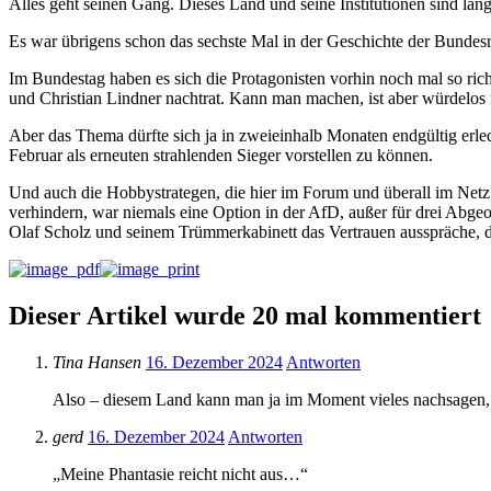
Alles geht seinen Gang. Dieses Land und seine Institutionen sind lan
Es war übrigens schon das sechste Mal in der Geschichte der Bundesr
Im Bundestag haben es sich die Protagonisten vorhin noch mal so ric
und Christian Lindner nachtrat. Kann man machen, ist aber würdelos 
Aber das Thema dürfte sich ja in zweieinhalb Monaten endgültig erle
Februar als erneuten strahlenden Sieger vorstellen zu können.
Und auch die Hobbystrategen, die hier im Forum und überall im Netz
verhindern, war niemals eine Option in der AfD, außer für drei Abgeor
Olaf Scholz und seinem Trümmerkabinett das Vertrauen ausspräche, 
Dieser Artikel wurde 20 mal kommentiert
Tina Hansen
16. Dezember 2024
Antworten
Also – diesem Land kann man ja im Moment vieles nachsagen, ab
gerd
16. Dezember 2024
Antworten
„Meine Phantasie reicht nicht aus…“