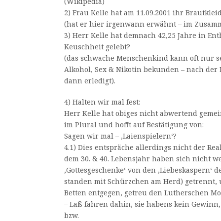
(Wikipedia)
2) Frau Kelle hat am 11.09.2001 ihr Brautklei
(hat er hier irgenwann erwähnt – im Zusam
3) Herr Kelle hat demnach 42,25 Jahre in Ent
Keuschheit gelebt?
(das schwache Menschenkind kann oft nur s
Alkohol, Sex & Nikotin bekunden – nach der 
dann erledigt).
4) Halten wir mal fest:
Herr Kelle hat obiges nicht abwertend gemein
im Plural und hofft auf Bestätigung von:
Sagen wir mal – ‚Laienspielern‘?
4.1) Dies entspräche allerdings nicht der Rea
dem 30. & 40. Lebensjahr haben sich nicht w
‚Gottesgeschenke‘ von den ‚Liebeskaspern‘ des
standen mit Schürzchen am Herd) getrennt,
Betten entgegen, getreu den Lutherschen Mot
– Laß fahren dahin, sie habens kein Gewinn,
bzw.