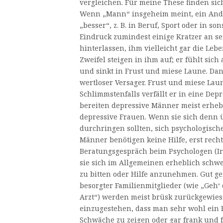
vergleichen. Für meine These finden sic
Wenn „Mann“ insgeheim meint, ein Ande
„besser“, z. B. in Beruf, Sport oder in so
Eindruck zumindest einige Kratzer an s
hinterlassen, ihm vielleicht gar die Leb
Zweifel steigen in ihm auf; er fühlt sich 
und sinkt in Frust und miese Laune. Dann
wertloser Versager. Frust und miese Laun
Schlimmstenfalls verfällt er in eine Dep
bereiten depressive Männer meist erheb
depressive Frauen. Wenn sie sich denn
durchringen sollten, sich psychologisch
Männer benötigen keine Hilfe, erst recht
Beratungsgespräch beim Psychologen (Ir
sie sich im Allgemeinen erheblich schwe
zu bitten oder Hilfe anzunehmen. Gut g
besorgter Familienmitglieder (wie „Geh‘
Arzt“) werden meist brüsk zurückgewies
einzugestehen, dass man sehr wohl ein
Schwäche zu zeigen oder gar frank und f