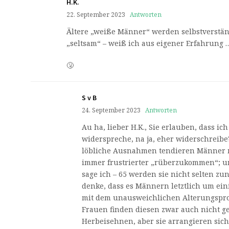
H.K.
22. September 2023
Antworten
Ältere „weiße Männer“ werden selbstverstän
„seltsam“ – weiß ich aus eigener Erfahrung 
🤧
S v B
24. September 2023
Antworten
Au ha, lieber H.K., Sie erlauben, dass ic
widerspreche, na ja, eher widerschreibe
löbliche Ausnahmen tendieren Männer m
immer frustrierter „rüberzukommen“; un
sage ich – 65 werden sie nicht selten z
denke, dass es Männern letztlich um eini
mit dem unausweichlichen Alterungspro
Frauen finden diesen zwar auch nicht g
Herbeisehnen, aber sie arrangieren sic