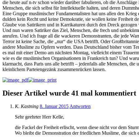
die heute auf n-tv schon wieder darüber fabulieren, ob die Anschläge
Menschen, die sich selbst für Intellektuelle halten, und deren Dummhei
Eine Gruppe muslimischer Fundamentalisten hat uns allen den Krieg e
dulden kein Recht und keine Demokratie, sie wollen keine Freiheit de
Glaube von Satirikern und in Karrikaturen durch den Dreck gezogen wu
Und nun waren Satiriker das Ziel, Menschen, die frech und unbekümm
anrufen. Und ich frage all die wackeren Demonstranten, die jede Warn
Terror ist keine Sache, die „nur“ die USA betrifft. Oder Großbritann
andere Muslime zu Opfern werden. Dass Deutschland bisher vom Terro
es mal mit einer Demo am nächsten Montag, vielleicht einem Trauerma
wie es die muslimischen Organisationen in Frankreich tun? Und waru
klarmacht, dass Paris uns alle betrifft – jedenfalls alle Menschen, die
kleinlichem Parteiengezänk zusammenrücken lassen.
Dieser Artikel wurde 41 mal kommentiert
K. Kastning
8. Januar 2015
Antworten
Sehr geehrter Herr Kelle,
die Fackel der Freiheit erlischt, wenn diese nicht vor dem Stu
Wo bleibt die Demonstration der friedlichen Muslime, die sich