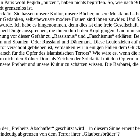
 in Paris wohl Pegida „nutzen“, haben nichts begriffen. So, wie nach 9
t grenzenlos ist.
rklärt. Sie hassen unsere Kultur, unsere Bücher, unsere Musik und – b
r Gedanken, selbstbewusste modere Frauen sind ihnen zuwider. Und Sati
rde. Ich habe es hingenommen, denn dies ist eine freie Gesellschaft, 
ert Dinge aussprechen, die ihnen durch den Kopf gingen. Und nun sind
ung vor dieser Gefahr zu „Rassismus“ und „Faschismus“ erklären: Begreif
ien und Spanien. Oder Russland und Dänemark. Diese Leute zielen auf u
r verschont geblieben ist, verdanken wir in einigen Fällen dem Glüc
rsch für die Opfer des islamistischen Terrors? Wie wäre es, wenn die 
m nicht den Kölner Dom als Zeichen der Solidarität mit den Opfern in
 unsere Freiheit und unsere Kultur zu schätzen wissen. Die Barbarei, die h
rm der „Freiheits-Abschaffer“ geschützt wird – in diesem Sinne erneut 
 eindeutig abgrenzen von dem Terror ihrer „Glaubensbrüder“?