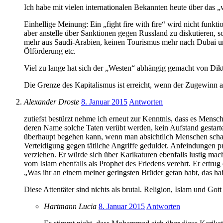
Ich habe mit vielen internationalen Bekannten heute über das 
Einhellige Meinung: Ein „fight fire with fire“ wird nicht funkti
aber anstelle über Sanktionen gegen Russland zu diskutieren, sol
mehr aus Saudi-Arabien, keinen Tourismus mehr nach Dubai un
Ölförderung etc.
Viel zu lange hat sich der „Westen“ abhängig gemacht von Dik
Die Grenze des Kapitalismus ist erreicht, wenn der Zugewinn 
Alexander Droste
8. Januar 2015
Antworten
zutiefst bestürzt nehme ich erneut zur Kenntnis, dass es Mensc
deren Name solche Taten verübt werden, kein Aufstand gestartet 
überhaupt begehen kann, wenn man absichtlich Menschen schade
Verteidigung gegen tätliche Angriffe geduldet. Anfeindungen pr
verziehen. Er würde sich über Karikaturen ebenfalls lustig m
vom Islam ebenfalls als Prophet des Friedens verehrt. Er ertrug
„Was ihr an einem meiner geringsten Brüder getan habt, das hab
Diese Attentäter sind nichts als brutal. Religion, Islam und Got
Hartmann Lucia
8. Januar 2015
Antworten