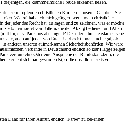
/11 diejenigen, die klammheimliche Freude erkennen ließen.
ei den schrumpfenden christlichen Kirchen – unseren Glauben. Sie
riker. Wie oft habe ich mich geärgert, wenn mein christlicher
in der jeder das Recht hat, zu sagen und zu zeichnen, was er möchte.
 sie tot, ermordet von Killern, die den Abzug bedienen und Allah
t Ihr, dass Paris uns alle angeht? Der internationale islamistische
ns alle, auch auf jeden von Euch. Und es ist ihnen auch egal, ob
k, in anderen unseren aufmerksamen Sicherheitsbehörden. Wie wäre
muslimischen Verbände in Deutschland endlich so klar Flagge zeigen,
 Paris verdunkeln? Oder eine Ansprache der Bundeskanzlerin, die
eute erneut sichtbar geworden ist, sollte uns alle jenseits von
besten Dank für Ihren Aufruf, endlich „Farbe“ zu bekennen.