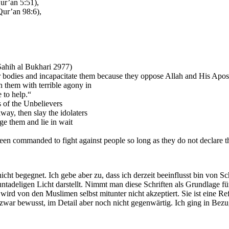
ur’an 5:51),
Qur’an 98:6),
Sahih al Bukhari 2977)
eir bodies and incapacitate them because they oppose Allah and His Apos
h them with terrible agony in
 to help.“
s of the Unbelievers
ay, then slay the idolaters
ge them and lie in wait
n commanded to fight against people so long as they do not declare th
g nicht begegnet. Ich gebe aber zu, dass ich derzeit beeinflusst bin 
ntadeligen Licht darstellt. Nimmt man diese Schriften als Grundlage für
d von den Muslimen selbst mitunter nicht akzeptiert. Sie ist eine R
ir zwar bewusst, im Detail aber noch nicht gegenwärtig. Ich ging in Be