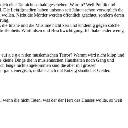
 solch eine Tat nicht so bald geschehen. Warum? Weil Politik und
. Die Leit(d)medien haben unisono seit Jahren schon vorsorglich die
 wollen. Nicht die Mörder werden öffentlich geächtet, sondern deren
erung.
, die Imane und die Muslime nicht klar und eindeutig gegen solche
roffenheits-Worthülsen und Beschwichtigung. Ich habe leider wenig
 auf g e g e n den muslemischen Terror? Warum wird nicht klipp und
le kleine Dinge die in muslemischen Haushalten noch Gang und
ch lange nicht angekommen sind die aber mit grosser
ganz energisch, notfalls auch mit Entzug staatlicher Gelder.
 wenn die nicht Taten, was der der Herr des Hauses wollte, so weit