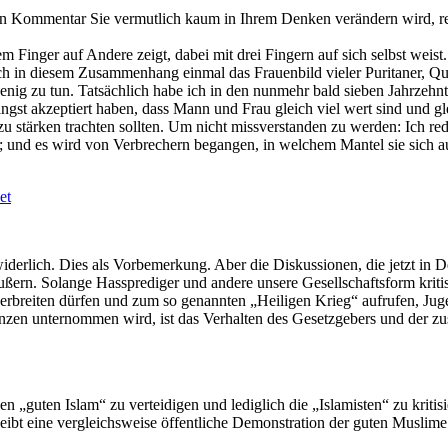
n Kommentar Sie vermutlich kaum in Ihrem Denken verändern wird, reiz
m Finger auf Andere zeigt, dabei mit drei Fingern auf sich selbst weist
ch in diesem Zusammenhang einmal das Frauenbild vieler Puritaner, Quä
wenig zu tun. Tatsächlich habe ich in den nunmehr bald sieben Jahrzeh
t akzeptiert haben, dass Mann und Frau gleich viel wert sind und gle
zu stärken trachten sollten. Um nicht missverstanden zu werden: Ich red
n; und es wird von Verbrechern begangen, in welchem Mantel sie sich
et
derlich. Dies als Vorbemerkung. Aber die Diskussionen, die jetzt in 
ußern. Solange Hassprediger und andere unsere Gesellschaftsform krit
rbreiten dürfen und zum so genannten „Heiligen Krieg“ aufrufen, Jugen
denzen unternommen wird, ist das Verhalten des Gesetzgebers und der z
den „guten Islam“ zu verteidigen und lediglich die „Islamisten“ zu kriti
eibt eine vergleichsweise öffentliche Demonstration der guten Muslim