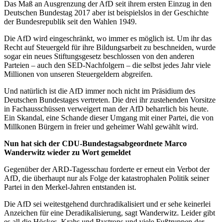
Das Maß an Ausgrenzung der AfD seit ihrem ersten Einzug in den
Deutschen Bundestag 2017 aber ist beispielslos in der Geschichte
der Bundesrepublik seit den Wahlen 1949.
Die AfD wird eingeschränkt, wo immer es möglich ist. Um ihr das
Recht auf Steuergeld für ihre Bildungsarbeit zu beschneiden, wurde
sogar ein neues Stiftungsgesetz beschlossen von den anderen
Parteien – auch den SED-Nachfolgern – die selbst jedes Jahr viele
Millionen von unseren Steuergeldern abgreifen.
Und natürlich ist die AfD immer noch nicht im Präsidium des
Deutschen Bundestages vertreten. Die drei ihr zustehenden Vorsitze
in Fachausschüssen verweigert man der AfD beharrlich bis heute.
Ein Skandal, eine Schande dieser Umgang mit einer Partei, die von
Millkonen Bürgern in freier und geheimer Wahl gewählt wird.
Nun hat sich der CDU-Bundestagsabgeordnete Marco
Wanderwitz wieder zu Wort gemeldet
Gegenüber der ARD-Tagesschau forderte er erneut ein Verbot der
AfD, die überhaupt nur als Folge der katastrophalen Politik seiner
Partei in den Merkel-Jahren entstanden ist.
Die AfD sei weitestgehend durchradikalisiert und er sehe keinerlei
Anzeichen für eine Deradikalisierung, sagt Wanderwitz. Leider gibt
es all die Höckes, Krahs und Bystrons und viele Fußtruppen der