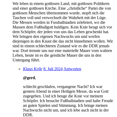
Wir leben in einem gottlosen Land, mit gottlosen Politikern
und einer gottlosen Kirche. Eine „christliche“ Partei die von
gottlosen Menschen übernommen wurde, stopft sich die
Taschen voll und verwechselt die Wahrheit mit der Lüge.
Die Messen werden in Fussballstadien zelebriert, wo die
Massen dem Fußballgott huldigen. Kein Knie beugt sich vor
dem Schöpfer, der jeden von uns das Leben geschenkt hat.
Wir bringen den eigenen Nachwuchs um und werfen
diejenigen in den Knast die das nicht hinnehmen wollen. Wir
sind in einem schlechteren Zustand wie es die DDR jemals
war. Dort trennte uns nur eine materielle Mauer vom wahren
Leben, heute ist es die geistliche Mauer die uns in den
Untergang führt.
Klaus Kelle
8. Juli 2024
Antworten
@gerd
,
schlecht geschlafen, vergangene Nacht? Ich war
gestern Abend in einer Heiligen Messe, da war Gott
zugegeben. Und ich beuge die Knie vor meinem
Schöpfer. Ich besuche Fußballstadien und habe Freude
an guten Spielen und Stimmung. Ich bringe meinen
Nachwuchs nicht um, und ich lebe auch nicht in der
DDR.