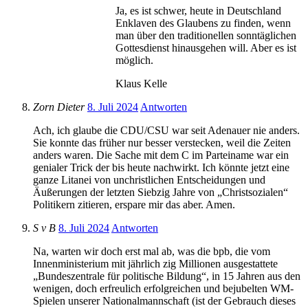
Ja, es ist schwer, heute in Deutschland
Enklaven des Glaubens zu finden, wenn
man über den traditionellen sonntäglichen
Gottesdienst hinausgehen will. Aber es ist
möglich.
Klaus Kelle
Zorn Dieter
8. Juli 2024
Antworten
Ach, ich glaube die CDU/CSU war seit Adenauer nie anders.
Sie konnte das früher nur besser verstecken, weil die Zeiten
anders waren. Die Sache mit dem C im Parteiname war ein
genialer Trick der bis heute nachwirkt. Ich könnte jetzt eine
ganze Litanei von unchristlichen Entscheidungen und
Äußerungen der letzten Siebzig Jahre von „Christsozialen“
Politikern zitieren, erspare mir das aber. Amen.
S v B
8. Juli 2024
Antworten
Na, warten wir doch erst mal ab, was die bpb, die vom
Innenministerium mit jährlich zig Millionen ausgestattete
„Bundeszentrale für politische Bildung“, in 15 Jahren aus den
wenigen, doch erfreulich erfolgreichen und bejubelten WM-
Spielen unserer Nationalmannschaft (ist der Gebrauch dieses