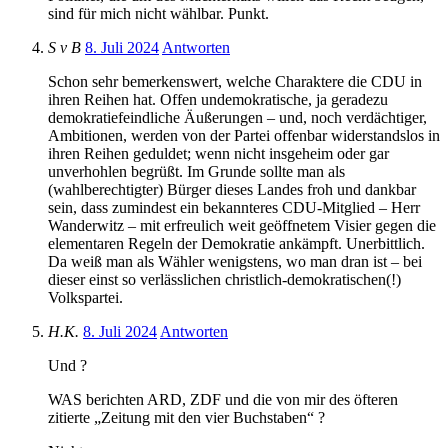
sind für mich nicht wählbar. Punkt.
S v B
8. Juli 2024
Antworten
Schon sehr bemerkenswert, welche Charaktere die CDU in
ihren Reihen hat. Offen undemokratische, ja geradezu
demokratiefeindliche Äußerungen – und, noch verdächtiger,
Ambitionen, werden von der Partei offenbar widerstandslos in
ihren Reihen geduldet; wenn nicht insgeheim oder gar
unverhohlen begrüßt. Im Grunde sollte man als
(wahlberechtigter) Bürger dieses Landes froh und dankbar
sein, dass zumindest ein bekannteres CDU-Mitglied – Herr
Wanderwitz – mit erfreulich weit geöffnetem Visier gegen die
elementaren Regeln der Demokratie ankämpft. Unerbittlich.
Da weiß man als Wähler wenigstens, wo man dran ist – bei
dieser einst so verlässlichen christlich-demokratischen(!)
Volkspartei.
H.K.
8. Juli 2024
Antworten
Und ?
WAS berichten ARD, ZDF und die von mir des öfteren
zitierte „Zeitung mit den vier Buchstaben“ ?