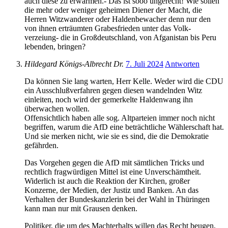
auch diese zu erwärmen.- Das ist sooo ungerecht! Wie sollen
die mehr oder weniger geheimen Diener der Macht, die
Herren Witzwanderer oder Haldenbewacher denn nur den
von ihnen erträumten Grabesfrieden unter das Volk-
verzeiung- die in Großdeutschland, von Afganistan bis Peru
lebenden, bringen?
Hildegard Königs-Albrecht Dr.
7. Juli 2024
Antworten
Da können Sie lang warten, Herr Kelle. Weder wird die CDU
ein Ausschlußverfahren gegen diesen wandelnden Witz
einleiten, noch wird der gemerkelte Haldenwang ihn
überwachen wollen.
Offensichtlich haben alle sog. Altparteien immer noch nicht
begriffen, warum die AfD eine beträchtliche Wählerschaft hat.
Und sie merken nicht, wie sie es sind, die die Demokratie
gefährden.
Das Vorgehen gegen die AfD mit sämtlichen Tricks und
rechtlich fragwürdigen Mittel ist eine Unverschämtheit.
Widerlich ist auch die Reaktion der Kirchen, großer
Konzerne, der Medien, der Justiz und Banken. An das
Verhalten der Bundeskanzlerin bei der Wahl in Thüringen
kann man nur mit Grausen denken.
Politiker, die um des Machterhalts willen das Recht beugen,