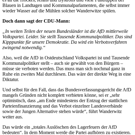
Blauen in Landtagen und Kommunalparlamenten, die selbst immer
wieder Wasser auf die Mühlen solcher Wanderwitze spülen.
Doch dann sagt der CDU-Mann:
„In weiten Teilen der neuen Bundesländer ist die AfD mittlerweile
Volkspartei. Leider. Sie stellt Tausende Kommunalpolitiker. Das sind
Kipppunkte für unsere Demokratie. Da wird ein Verbotsverfahren
zwingend notwendig.“
Also, weil die AfD in Ostdeutschland Volkspartei ist und Tausende
Kommunalpolitiker stellt – auch sie gewählt von den Bürgern –
müsse sie verboten werden. Das muss man sich nochmal ganz in
Ruhe ein zweites Mal durchlesen. Das wäre der direkte Weg in eine
Diktatur.
Und selbst für den Fall, dass das Bundesverfassungsgericht die AfD
mangels Gründen nicht komplett verbieten könne, sei er „sehr
optimistisch, dass „am Ende mindestens der Entzug der stattlichen
Parteienfinanzierung und das Verbot einzelner Landesverbände
sowie der Jungen Alternative stehen würde“, führt Wanderwitz
weiter aus.
Das würde ein „totales Auslöschen des Lagerfeuers der AfD
bedeuten“. In dem Moment werde die Partei aufhören zu existieren.