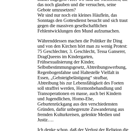
das noch glauben und die versuchen, seine
Gebote umzusetzen?
Wir sind nur noch ein kleines Häuflein, das
Sonntags den Gottesdienst besucht und sich traut
gegen die massiven gesellschaftlichen
Fehlentwicklungen den Mund aufzumachen.
Währenddessen machen die Politiker ihr Ding
und von den Kirchen hört man zu wenig Protest:
75 Geschlechter, 3. Geschlecht, Tessa Ganserer,
DragQueens im Kindergarten,
Frühsexualisierung der Kinder,
Selbstbestimmungsgesetz, Abtreibungswerbung,
Regenbogenfahne und Haltestelle Vielfalt in
Essen, „Gehsteigbelästigung“ strafbar,
Abtreibung bis zur Lebensfähigkeit des Foeten
soll straffrei werden, Hormonbehandlung und
Transoperationen en masse, auch bei Kindern
und Jugendlichen, Homo-Ehe,
Geburtenrückgang aus den verschiedensten
Gründen, dafür unbegrenzte Zuwanderung aus
fremden Kulturkreisen, gelenkte Medien und
Justiz….
Ich denke schon, daß der Verlust der Religion die