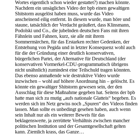
Wortes eigentlich schon wieder gestattet?) machen könnte.
Nachdem ein unsägliches Video der bpb einen gewaltigen
Shitstorm ausgelöst haben muss, wurde das Video
anscheinend eilig entfernt. In diesem wurde, man höre und
staune, tatsächlich der Verdacht geäußert, dass Klinsmann,
Podolski und Co., die jubelnden deutschen Fans mit ihren
Fähnlein und Fahnen, kurz, sie alle mit ihrem
Sommermärchen, für das Erstarken rechter Gedenken, der
Entstehung von Pegida und in letzter Konsequenz wohl auch
für die der Gründung einer deutlich konservativen,
bürgerlichen Partei, der Alternative für Deutschland (der
konservativen Vormerkel-CDU-programmatisch übrigens
nicht unähnlich) zumindest eine Teilschuld tragen könnten.
Das ebenso anmaßende wie destruktive Video wurde
inzwischen – wohl auf höhere Anordnung hin – gelöscht. Es
könnte ein gewaltiger Shitstorm gewesen sein, der den
Ausschlag für diese Maßnahme gegeben hat. Seitens der bpb
hatte man sich zu mutig „aufs nationale Glatteis“ begeben. Es
werden sich im Netz gewiss noch „Spuren“ des Videos finden
lassen. Man sollte es unbedingt gesehen haben, auch wenn
sein Inhalt nur als ein weiterer Beweis für das
beklagenswerte, ja zerrüttete Verhältnis zwischen mancher
politischen Institution und der Gesamtgesellschaft gelten
kann. Ziemlich krass, das Ganze…