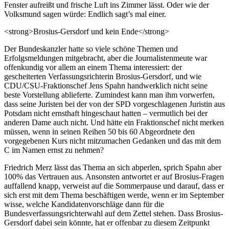
Fenster aufreißt und frische Luft ins Zimmer lässt. Oder wie der
Volksmund sagen würde: Endlich sagt’s mal einer.
<strong>Brosius-Gersdorf und kein Ende</strong>
Der Bundeskanzler hatte so viele schöne Themen und
Erfolgsmeldungen mitgebracht, aber die Journalistenmeute war
offenkundig vor allem an einem Thema interessiert: der
gescheiterten Verfassungsrichterin Brosius-Gersdorf, und wie
CDU/CSU-Fraktionschef Jens Spahn handwerklich nicht seine
beste Vorstellung ablieferte. Zumindest kann man ihm vorwerfen,
dass seine Juristen bei der von der SPD vorgeschlagenen Juristin aus
Potsdam nicht ernsthaft hingeschaut hatten – vermutlich bei der
anderen Dame auch nicht. Und hätte ein Fraktionschef nicht merken
müssen, wenn in seinen Reihen 50 bis 60 Abgeordnete den
vorgegebenen Kurs nicht mitzumachen Gedanken und das mit dem
C im Namen ernst zu nehmen?
Friedrich Merz lässt das Thema an sich abperlen, sprich Spahn aber
100% das Vertrauen aus. Ansonsten antwortet er auf Brosius-Fragen
auffallend knapp, verweist auf die Sommerpause und darauf, dass er
sich erst mit dem Thema beschäftigen werde, wenn er im September
wisse, welche Kandidatenvorschläge dann für die
Bundesverfassungsrichterwahl auf dem Zettel stehen. Dass Brosius-
Gersdorf dabei sein könnte, hat er offenbar zu diesem Zeitpunkt