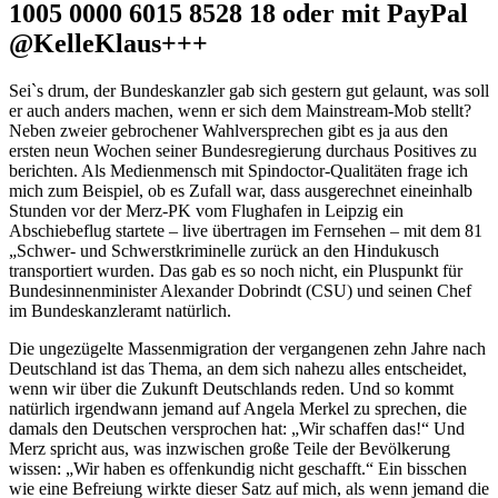
1005 0000 6015 8528 18 oder mit PayPal
@KelleKlaus+++
Sei`s drum, der Bundeskanzler gab sich gestern gut gelaunt, was soll
er auch anders machen, wenn er sich dem Mainstream-Mob stellt?
Neben zweier gebrochener Wahlversprechen gibt es ja aus den
ersten neun Wochen seiner Bundesregierung durchaus Positives zu
berichten. Als Medienmensch mit Spindoctor-Qualitäten frage ich
mich zum Beispiel, ob es Zufall war, dass ausgerechnet eineinhalb
Stunden vor der Merz-PK vom Flughafen in Leipzig ein
Abschiebeflug startete – live übertragen im Fernsehen – mit dem 81
„Schwer- und Schwerstkriminelle zurück an den Hindukusch
transportiert wurden. Das gab es so noch nicht, ein Pluspunkt für
Bundesinnenminister Alexander Dobrindt (CSU) und seinen Chef
im Bundeskanzleramt natürlich.
Die ungezügelte Massenmigration der vergangenen zehn Jahre nach
Deutschland ist das Thema, an dem sich nahezu alles entscheidet,
wenn wir über die Zukunft Deutschlands reden. Und so kommt
natürlich irgendwann jemand auf Angela Merkel zu sprechen, die
damals den Deutschen versprochen hat: „Wir schaffen das!“ Und
Merz spricht aus, was inzwischen große Teile der Bevölkerung
wissen: „Wir haben es offenkundig nicht geschafft.“ Ein bisschen
wie eine Befreiung wirkte dieser Satz auf mich, als wenn jemand die