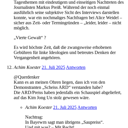
Tagesthemen mit eindeutigem und einseitigen Nachtreten des
Journalisten Markus Preiß. Während der noch einmal
ausführlich seine subjektive Sicht des Interviews darstellen
konnte, war ein nochmaliges Nachfragen bei Alice Weidel –
sicher aus Zeit- oder Termingründen – „leider, leider – nicht
möglich.
„Vierte Gewalt“ ?
Es wird höchste Zeit, daß die zwangsweise erhobenen
Gebühren für linke Ideologien und betreutes Denken der
Vergangenheit angehören.
Achim Koester
21. Juli 2025
Antworten
@Querdenker
Kann es an meinen Ohren liegen, dass ich von den
Demonstranten „Scheiss ARD“ verstanden habe?
Die ARD/Preiss haben jedenfalls ein Schauspiel abgeliefert,
auf das Kim Jong Un stolz gewesen wäre.
Achim Koester
21. Juli 2025
Antworten
Nachtrag:
In Bayewrn sagt man übrigens „Saupreiss“.
Und mit was? – Mit Recht!