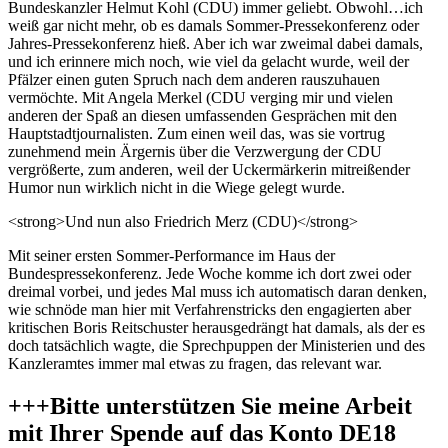
Bundeskanzler Helmut Kohl (CDU) immer geliebt. Obwohl…ich
weiß gar nicht mehr, ob es damals Sommer-Pressekonferenz oder
Jahres-Pressekonferenz hieß. Aber ich war zweimal dabei damals,
und ich erinnere mich noch, wie viel da gelacht wurde, weil der
Pfälzer einen guten Spruch nach dem anderen rauszuhauen
vermöchte. Mit Angela Merkel (CDU verging mir und vielen
anderen der Spaß an diesen umfassenden Gesprächen mit den
Hauptstadtjournalisten. Zum einen weil das, was sie vortrug
zunehmend mein Ärgernis über die Verzwergung der CDU
vergrößerte, zum anderen, weil der Uckermärkerin mitreißender
Humor nun wirklich nicht in die Wiege gelegt wurde.
<strong>Und nun also Friedrich Merz (CDU)</strong>
Mit seiner ersten Sommer-Performance im Haus der
Bundespressekonferenz. Jede Woche komme ich dort zwei oder
dreimal vorbei, und jedes Mal muss ich automatisch daran denken,
wie schnöde man hier mit Verfahrenstricks den engagierten aber
kritischen Boris Reitschuster herausgedrängt hat damals, als der es
doch tatsächlich wagte, die Sprechpuppen der Ministerien und des
Kanzleramtes immer mal etwas zu fragen, das relevant war.
+++Bitte unterstützen Sie meine Arbeit
mit Ihrer Spende auf das Konto DE18