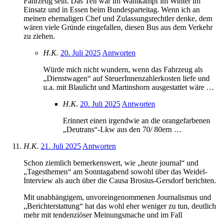
Fahrzeug sein. Das Teil war im Wahlkampf im Winter im
Einsatz und in Essen beim Bundesparteitag. Wenn ich an
meinen ehemaligen Chef und Zulassungsrechtler denke, dem
wären viele Gründe eingefallen, diesen Bus aus dem Verkehr
zu ziehen.
H.K.
20. Juli 2025
Antworten
Würde mich nicht wundern, wenn das Fahrzeug als
„Dienstwagen“ auf SteuerInnenzahlerkosten liefe und
u.a. mit Blaulicht und Martinshorn ausgestattet wäre …
H.K.
20. Juli 2025
Antworten
Erinnert einen irgendwie an die orangefarbenen
„Deutrans“-Lkw aus den 70/ 80ern …
H.K.
21. Juli 2025
Antworten
Schon ziemlich bemerkenswert, wie „heute journal“ und
„Tagesthemen“ am Sonntagabend sowohl über das Weidel-
Interview als auch über die Causa Brosius-Gersdorf berichten.
Mit unabhängigem, unvoreingenommenen Journalismus und
„Berichterstattung“ hat das wohl eher weniger zu tun, deutlich
mehr mit tendenziöser Meinungsmache und im Fall