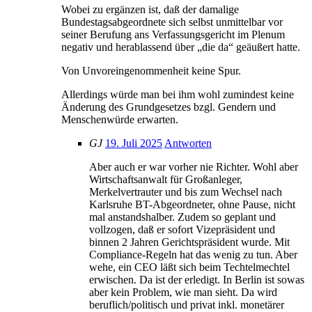
Wobei zu ergänzen ist, daß der damalige
Bundestagsabgeordnete sich selbst unmittelbar vor
seiner Berufung ans Verfassungsgericht im Plenum
negativ und herablassend über „die da“ geäußert hatte.
Von Unvoreingenommenheit keine Spur.
Allerdings würde man bei ihm wohl zumindest keine
Änderung des Grundgesetzes bzgl. Gendern und
Menschenwürde erwarten.
GJ
19. Juli 2025
Antworten
Aber auch er war vorher nie Richter. Wohl aber
Wirtschaftsanwalt für Großanleger,
Merkelvertrauter und bis zum Wechsel nach
Karlsruhe BT-Abgeordneter, ohne Pause, nicht
mal anstandshalber. Zudem so geplant und
vollzogen, daß er sofort Vizepräsident und
binnen 2 Jahren Gerichtspräsident wurde. Mit
Compliance-Regeln hat das wenig zu tun. Aber
wehe, ein CEO läßt sich beim Techtelmechtel
erwischen. Da ist der erledigt. In Berlin ist sowas
aber kein Problem, wie man sieht. Da wird
beruflich/politisch und privat inkl. monetärer