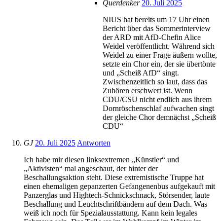
Querdenker
20. Juli 2025
NIUS hat bereits um 17 Uhr einen
Bericht über das Sommerinterview
der ARD mit AfD-Chefin Alice
Weidel veröffentlicht. Während sich
Weidel zu einer Frage äußern wollte,
setzte ein Chor ein, der sie übertönte
und „Scheiß AfD“ singt.
Zwischenzeitlich so laut, dass das
Zuhören erschwert ist. Wenn
CDU/CSU nicht endlich aus ihrem
Dornröschenschlaf aufwachen singt
der gleiche Chor demnächst „Scheiß
CDU“
GJ
20. Juli 2025
Antworten
Ich habe mir diesen linksextremen „Künstler“ und
„Aktivisten“ mal angeschaut, der hinter der
Beschallungsaktion steht. Diese extremistische Truppe hat
einen ehemaligen gepanzerten Gefangenenbus aufgekauft mit
Panzerglas und Hightech-Schnickschnack, Störsender, laute
Beschallung und Leuchtschriftbändern auf dem Dach. Was
weiß ich noch für Spezialausstattung. Kann kein legales