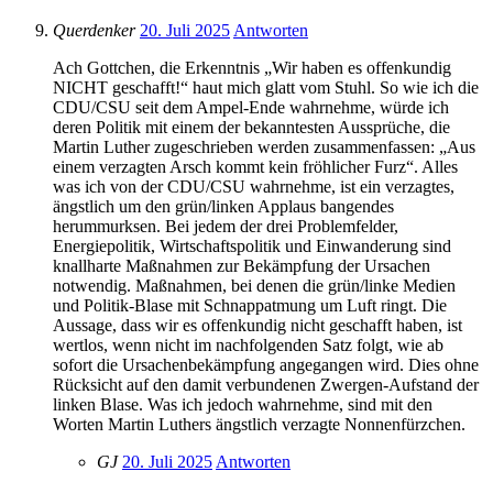
Querdenker
20. Juli 2025
Antworten
Ach Gottchen, die Erkenntnis „Wir haben es offenkundig
NICHT geschafft!“ haut mich glatt vom Stuhl. So wie ich die
CDU/CSU seit dem Ampel-Ende wahrnehme, würde ich
deren Politik mit einem der bekanntesten Aussprüche, die
Martin Luther zugeschrieben werden zusammenfassen: „Aus
einem verzagten Arsch kommt kein fröhlicher Furz“. Alles
was ich von der CDU/CSU wahrnehme, ist ein verzagtes,
ängstlich um den grün/linken Applaus bangendes
herummurksen. Bei jedem der drei Problemfelder,
Energiepolitik, Wirtschaftspolitik und Einwanderung sind
knallharte Maßnahmen zur Bekämpfung der Ursachen
notwendig. Maßnahmen, bei denen die grün/linke Medien
und Politik-Blase mit Schnappatmung um Luft ringt. Die
Aussage, dass wir es offenkundig nicht geschafft haben, ist
wertlos, wenn nicht im nachfolgenden Satz folgt, wie ab
sofort die Ursachenbekämpfung angegangen wird. Dies ohne
Rücksicht auf den damit verbundenen Zwergen-Aufstand der
linken Blase. Was ich jedoch wahrnehme, sind mit den
Worten Martin Luthers ängstlich verzagte Nonnenfürzchen.
GJ
20. Juli 2025
Antworten