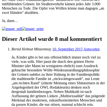
mitfühlenden Grünen: Im Straßenverkehr kämen jedes Jahr 3.000
Menschen zu Tode. Die Opfer von Wölfen könne man dagegen „an
zwei Händen“ abzählen.
Ja, dann…
Dieser Artikel wurde 8 mal kommentiert
Bernd Helmut Minzenmay
10. September 2015
Antworten
Ja, Kinder gibt es bei uns offensichtlich immer noch viel zu
viele, was solls. Hier passt die durch den grünen Herrn
Minister (der Mann ist wenigstens ehrlich) zum Ausdruck
gebrachte besondere Wölfe-Wiederansiedlungsphilosophie
der Grünen nahtlos zu ihrer Haltung in der Familienpolitik:
die traditionelle Familie ist „rückwärtsgewandt“, nur Leute
„am rechten Rand“ (zitierte Meinung eines Shitstormers in der
Angelegenheit der OWL-Redakteurin) denken noch
dergestalt familienbezogen. Neben Multikulti ist nach
Auffassung der grünen Linken „Multisexualität“ das prägende
Merkmal des modernen, zukunftsorientierten Menschen und
da passen Kinder, die nur stören, nunmal schlecht rein.