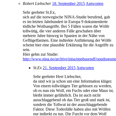
Robert Liebscher
18. September 2015
Antworten
Sehr geehrter St.Ex,
sich auf die norwegische NINA-Studie berufend, gab
es im letzten Jahrhundert in Europa 9 dokumentierte
tödliche Wolfsangriffe. Bei 5 Fällen waren die Wölfe
tollwütig, die vier anderen Fälle geschahen über
mehrere Jahre hinweg in Spanien in der Nähe von
Geflügelfarmen. Eine indirekte Anfütterung der Wölfe
scheint hier eine plausible Erklärung für die Angriffe zu
sein.
Hier gehts zur Studie:
http://www.nina.no/archive/nina/pppbasepdf/oppdragsme
St.Ex
21. September 2015
Antworten
Sehr geehrter Herr Liebscher,
da sind wir ja schon um eine Information klüger.
Von einem tollwütigen Tier gebissen zu werden,
ob es nun ein Wolf, ein Fuchs oder eine Maus ist,
bleibt immer gefährlich. Da ist auch nicht
ausschlaggebend ob das Tier groß und stark ist,
sondern die Tollwut ist der ausschlaggebende
Faktor. Diese Todesfälle haben also mit Wölfen
nur indirekt zu tun. Die Furcht vor dem Wolf