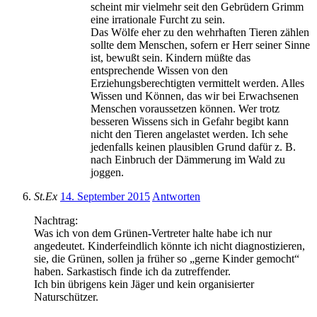
scheint mir vielmehr seit den Gebrüdern Grimm
eine irrationale Furcht zu sein.
Das Wölfe eher zu den wehrhaften Tieren zählen
sollte dem Menschen, sofern er Herr seiner Sinne
ist, bewußt sein. Kindern müßte das
entsprechende Wissen von den
Erziehungsberechtigten vermittelt werden. Alles
Wissen und Können, das wir bei Erwachsenen
Menschen voraussetzen können. Wer trotz
besseren Wissens sich in Gefahr begibt kann
nicht den Tieren angelastet werden. Ich sehe
jedenfalls keinen plausiblen Grund dafür z. B.
nach Einbruch der Dämmerung im Wald zu
joggen.
St.Ex
14. September 2015
Antworten
Nachtrag:
Was ich von dem Grünen-Vertreter halte habe ich nur
angedeutet. Kinderfeindlich könnte ich nicht diagnostizieren,
sie, die Grünen, sollen ja früher so „gerne Kinder gemocht“
haben. Sarkastisch finde ich da zutreffender.
Ich bin übrigens kein Jäger und kein organisierter
Naturschützer.