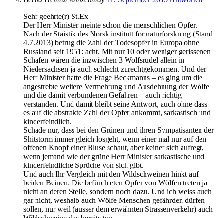
Sehr geehrte(r) St.Ex
Der Herr Minister meinte schon die menschlichen Opfer.
Nach der Staistik des Norsk institutt for naturforskning (Stand
4.7.2013) betrug die Zahl der Todesopfer in Europa ohne
Russland seit 1951: acht. Mit nur 10 oder weniger gerissenen
Schafen wären die inzwischen 3 Wolfsrudel allein in
Niedersachsen ja auch schlecht zurechtgekommen. Und der
Herr Minister hatte die Frage Beckmanns – es ging um die
angestrebte weitere Vermehrung und Ausdehnung der Wölfe
und die damit verbundenen Gefahren – auch richtig
verstanden. Und damit bleibt seine Antwort, auch ohne dass
es auf die abstrakte Zahl der Opfer ankommt, sarkastisch und
kinderfeindlich.
Schade nur, dass bei den Grünen und ihren Sympatisanten der
Shitstorm immer gleich losgeht, wenn einer mal nur auf den
offenen Knopf einer Bluse schaut, aber keiner sich aufregt,
wenn jemand wie der grüne Herr Minister sarkastische und
kinderfeindliche Sprüche von sich gibt.
Und auch Ihr Vergleich mit den Wildschweinen hinkt auf
beiden Beinen: Die befürchteten Opfer von Wölfen treten ja
nicht an deren Stelle, sondern noch dazu. Und ich weiss auch
gar nicht, weshalb auch Wölfe Menschen gefährden dürfen
sollen, nur weil (ausser dem erwähnten Strassenverkehr) auch
Wildschweine das bereits tun.