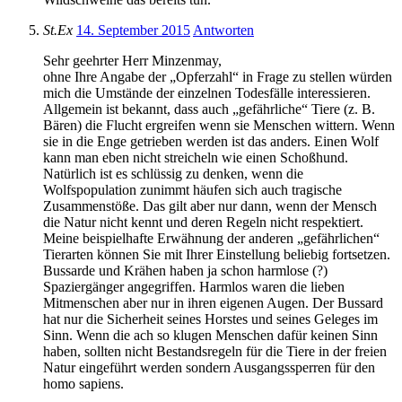
St.Ex
14. September 2015
Antworten
Sehr geehrter Herr Minzenmay,
ohne Ihre Angabe der „Opferzahl“ in Frage zu stellen würden
mich die Umstände der einzelnen Todesfälle interessieren.
Allgemein ist bekannt, dass auch „gefährliche“ Tiere (z. B.
Bären) die Flucht ergreifen wenn sie Menschen wittern. Wenn
sie in die Enge getrieben werden ist das anders. Einen Wolf
kann man eben nicht streicheln wie einen Schoßhund.
Natürlich ist es schlüssig zu denken, wenn die
Wolfspopulation zunimmt häufen sich auch tragische
Zusammenstöße. Das gilt aber nur dann, wenn der Mensch
die Natur nicht kennt und deren Regeln nicht respektiert.
Meine beispielhafte Erwähnung der anderen „gefährlichen“
Tierarten können Sie mit Ihrer Einstellung beliebig fortsetzen.
Bussarde und Krähen haben ja schon harmlose (?)
Spaziergänger angegriffen. Harmlos waren die lieben
Mitmenschen aber nur in ihren eigenen Augen. Der Bussard
hat nur die Sicherheit seines Horstes und seines Geleges im
Sinn. Wenn die ach so klugen Menschen dafür keinen Sinn
haben, sollten nicht Bestandsregeln für die Tiere in der freien
Natur eingeführt werden sondern Ausgangssperren für den
homo sapiens.