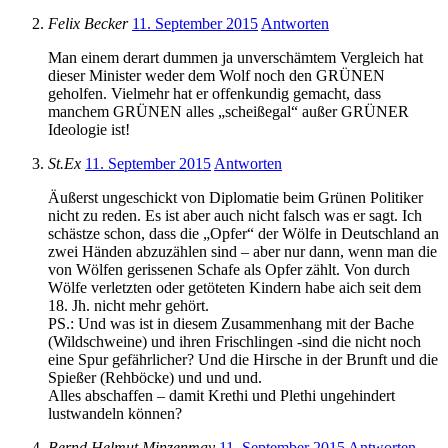
Felix Becker
11. September 2015
Antworten
Man einem derart dummen ja unverschämtem Vergleich hat
dieser Minister weder dem Wolf noch den GRÜNEN
geholfen. Vielmehr hat er offenkundig gemacht, dass
manchem GRÜNEN alles „scheißegal“ außer GRÜNER
Ideologie ist!
St.Ex
11. September 2015
Antworten
Äußerst ungeschickt von Diplomatie beim Grünen Politiker
nicht zu reden. Es ist aber auch nicht falsch was er sagt. Ich
schästze schon, dass die „Opfer“ der Wölfe in Deutschland an
zwei Händen abzuzählen sind – aber nur dann, wenn man die
von Wölfen gerissenen Schafe als Opfer zählt. Von durch
Wölfe verletzten oder getöteten Kindern habe aich seit dem
18. Jh. nicht mehr gehört.
PS.: Und was ist in diesem Zusammenhang mit der Bache
(Wildschweine) und ihren Frischlingen -sind die nicht noch
eine Spur gefährlicher? Und die Hirsche in der Brunft und die
Spießer (Rehböcke) und und und.
Alles abschaffen – damit Krethi und Plethi ungehindert
lustwandeln können?
Bernd Helmut Minzenmay
11. September 2015
Antworten