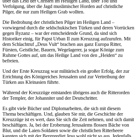
über das Leid der Christen im Heiligen Land, über Tod und
Verfolgung, über die Jagd muslimischer Horden auf christliche
Pilger, die nur zum Heiligen Grab wollten.
Die Bedrohung der christlichen Pilger im Heiligen Land –
vorwiegend durch die seldschukischen Türken und deren Vorrücken
gegen Byzanz – war der entscheidende Grund, da sind sich
Historiker einig, für Papst Urban II zum Kreuzzug aufzurufen. Mit
dem Schlachtruf „Deus Vult“ brachen aus ganz Europa Ritter,
Fürsten, Geistliche, Bauern, Wegelagerer, ja sogar Könige zum
Ruhme Gottes auf, um das Heilige Land von den „Heiden“ zu
befreien.
Und der Erste Kreuzzug war militärisch ein großer Erfolg, der zur
Errichtung des Königreiches Jerusalem und zur Vertreibung der
Türken aus Kleinasien führte.
Während der Kreuzzüge entstanden übrigens auch die Ritterorden
der Templer, der Johanniter und der Deutschritter.
Es gibt viele Bücher und Diplomarbeiten, die sich mit diesem
Thema beschäftigen. Und, glauben Sie mir, die Geschichte der
Kreuzzüge ist es wert, dass Sie sich die Zeit nehmen, und sich damit
beschäftigen. Ja, bei der Eroberung Jerusalems flossen Bäche von
Blut, und die Laien-Soldaten sowie die christlichen Ritterheere
kannten sich mit der Bergpredigt Jesu wohl nicht so aus. Jedenfalls