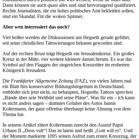
Dann können sie auch quasi alles und sind hervorragend qualifiziert.
Rechte Journalisten, die ein hohes politisches Amt bekleiden sollen,
sind ein Skandal. Für die woken Spinner.
Aber wen interessiert das noch?
Viel heißer werden die Diskussionen um Hegseth gerade geführt,
seit seine christlichen Tätowierungen bekannt geworden sind.
Auf der rechten Brust trägt Hegseth ein Jerusalemkreuz. Ein großes
Kreuz in der Mitte, vier weitere kleinere darum herum. Es war das
Symbol auf den Flaggen der siegreichen Kreuzritter im eroberten
Königreich Jerusalem.
Die
Frankfurter Allgemeine Zeitung
(FAZ), vor vielen Jahren mal
ein Blatt fürs konservative Bildungsbürgertum in Deutschland,
entblödet sich jetzt nicht, zu behaupten, Hegseths Tattoos sprechen
„Bände über sein Weltbild und seine Pläne“. Was für ein – ich kann
es nicht anders sagen – dummes Gelaber des Autos Jannis
Koltermann, der ganz offenbar überhaupt keine Ahnung von dem
Thema hat.
In seinem Artikel zitiert Koltermann zurecht den Ausruf Papst
Urbans II „Deus vult“! Das ist latein und heißt „Gott will es“. Und
der Moment markierte 1095 seinen Aufruf zum ersten Kreuzzug, der