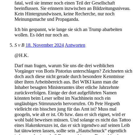
fatal, weil sie immer noch einen Teil der Gesellschaft
beeinflussen. Sie erinnern inzwischen an Bildzeitungsniveau.
Kein Hintergrundwissen, keine Recherche, nur noch
Meinungsmache und Propaganda.
Ich bin gespannt, wie lange sie sich an Trump abarbeiten
wollen. Es ödet nur noch an.
S v B
18. November 2024
Antworten
@H.K.
Darf man fragen, warum Sie uns die drei weiblichen
Vorgänger von Boris Pistorius unterschlagen? Zeichneten sich
doch auch diese nicht gerade durch besondere Kenntnisse
über ihren Arbeitsbereich aus. Bei WIKI kann man die
Inhaber besagten Ministeramtes über etliche Jahrzehnte
zurückverfolgen. Einige der dort aufgeführten Namen
könnten beim Leser selbst im Nachhinein noch ein
ungläubiges Stirnrunzeln hervorrufen. Ob Pete Hegseth
vielleicht ein bisschen jung für das Amt ist? Muss mal
googeln, wie alt er ist. Ob bzw. dass er sich eignet, wird er
wohl bald beweisen müssen. Und solange es nicht das Tattoo
eines Hakenkreuzes ist, das er sich irgendwo auf seinen Leib
hat tätowieren lassen, sollte sein „Hautschmuck“ eigentlich