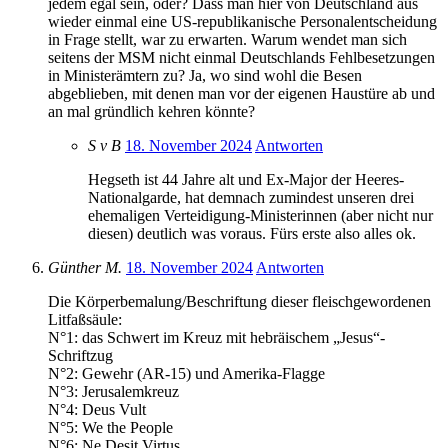
jedem egal sein, oder? Dass man hier von Deutschland aus
wieder einmal eine US-republikanische Personalentscheidung
in Frage stellt, war zu erwarten. Warum wendet man sich
seitens der MSM nicht einmal Deutschlands Fehlbesetzungen
in Ministerämtern zu? Ja, wo sind wohl die Besen
abgeblieben, mit denen man vor der eigenen Haustüre ab und
an mal gründlich kehren könnte?
S v B
18. November 2024
Antworten
Hegseth ist 44 Jahre alt und Ex-Major der Heeres-
Nationalgarde, hat demnach zumindest unseren drei
ehemaligen Verteidigung-Ministerinnen (aber nicht nur
diesen) deutlich was voraus. Fürs erste also alles ok.
Günther M.
18. November 2024
Antworten
Die Körperbemalung/Beschriftung dieser fleischgewordenen
Litfaßsäule:
N°1: das Schwert im Kreuz mit hebräischem „Jesus“-
Schriftzug
N°2: Gewehr (AR-15) und Amerika-Flagge
N°3: Jerusalemkreuz
N°4: Deus Vult
N°5: We the People
N°6: Ne Desit Virtus