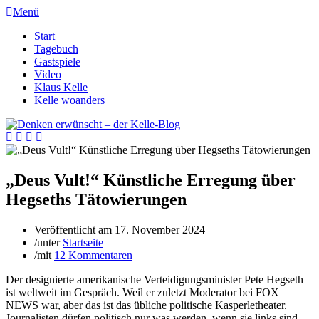
Menü
Start
Tagebuch
Gastspiele
Video
Klaus Kelle
Kelle woanders
„Deus Vult!“ Künstliche Erregung über
Hegseths Tätowierungen
Veröffentlicht am
17. November 2024
/
unter
Startseite
/
mit
12 Kommentaren
Der designierte amerikanische Verteidigungsminister Pete Hegseth
ist weltweit im Gespräch. Weil er zuletzt Moderator bei FOX
NEWS war, aber das ist das übliche politische Kasperletheater.
Journalisten dürfen politisch nur was werden, wenn sie links sind.