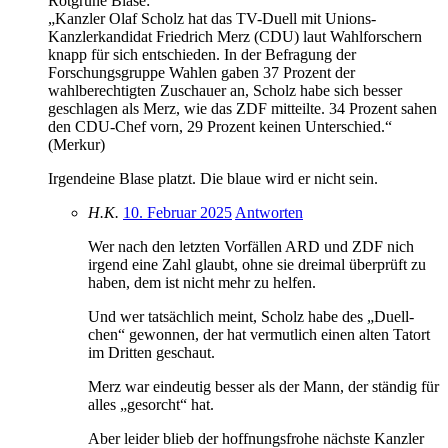
Rotgrüne Blase:
„Kanzler Olaf Scholz hat das TV-Duell mit Unions-
Kanzlerkandidat Friedrich Merz (CDU) laut Wahlforschern
knapp für sich entschieden. In der Befragung der
Forschungsgruppe Wahlen gaben 37 Prozent der
wahlberechtigten Zuschauer an, Scholz habe sich besser
geschlagen als Merz, wie das ZDF mitteilte. 34 Prozent sahen
den CDU-Chef vorn, 29 Prozent keinen Unterschied.“
(Merkur)
Irgendeine Blase platzt. Die blaue wird er nicht sein.
H.K.
10. Februar 2025
Antworten
Wer nach den letzten Vorfällen ARD und ZDF nich
irgend eine Zahl glaubt, ohne sie dreimal überprüft zu
haben, dem ist nicht mehr zu helfen.
Und wer tatsächlich meint, Scholz habe des „Duell-
chen“ gewonnen, der hat vermutlich einen alten Tatort
im Dritten geschaut.
Merz war eindeutig besser als der Mann, der ständig für
alles „gesorcht“ hat.
Aber leider blieb der hoffnungsfrohe nächste Kanzler