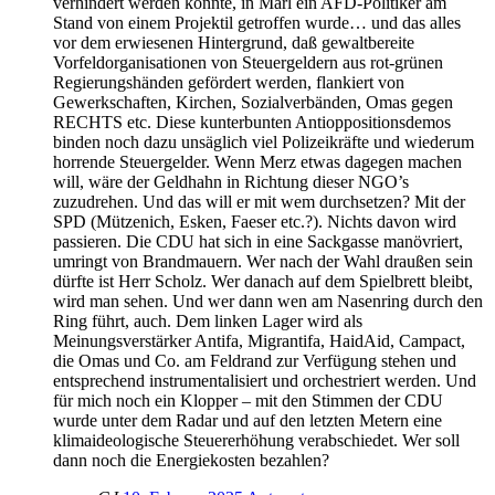
verhindert werden konnte, in Marl ein AFD-Politiker am
Stand von einem Projektil getroffen wurde… und das alles
vor dem erwiesenen Hintergrund, daß gewaltbereite
Vorfeldorganisationen von Steuergeldern aus rot-grünen
Regierungshänden gefördert werden, flankiert von
Gewerkschaften, Kirchen, Sozialverbänden, Omas gegen
RECHTS etc. Diese kunterbunten Antioppositionsdemos
binden noch dazu unsäglich viel Polizeikräfte und wiederum
horrende Steuergelder. Wenn Merz etwas dagegen machen
will, wäre der Geldhahn in Richtung dieser NGO’s
zuzudrehen. Und das will er mit wem durchsetzen? Mit der
SPD (Mützenich, Esken, Faeser etc.?). Nichts davon wird
passieren. Die CDU hat sich in eine Sackgasse manövriert,
umringt von Brandmauern. Wer nach der Wahl draußen sein
dürfte ist Herr Scholz. Wer danach auf dem Spielbrett bleibt,
wird man sehen. Und wer dann wen am Nasenring durch den
Ring führt, auch. Dem linken Lager wird als
Meinungsverstärker Antifa, Migrantifa, HaidAid, Campact,
die Omas und Co. am Feldrand zur Verfügung stehen und
entsprechend instrumentalisiert und orchestriert werden. Und
für mich noch ein Klopper – mit den Stimmen der CDU
wurde unter dem Radar und auf den letzten Metern eine
klimaideologische Steuererhöhung verabschiedet. Wer soll
dann noch die Energiekosten bezahlen?