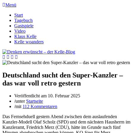
Menü
Start
Tagebuch
Gastspiele
Video
Klaus Kelle
Kelle woanders
Deutschland sucht den Super-Kanzler –
das war voll retro gestern
Veröffentlicht am
10. Februar 2025
/
unter
Startseite
/
mit
112 Kommentaren
Das Fernsehduell gestern Abend zwischen dem auslaufenden
Kanzler-Modell Olaf Scholz (SPD) und dem nächsten Hausherrn im
Kanzleramt, Friedrich Merz (CDU), hätte im Grunde nach fünf
Minuten abgebrochen werden können. KO-Sieg für Merz.