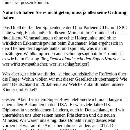
immer vergessen können.
Natürlich haben Sie es nicht getan, muss ja alles seine Ordnung
haben
Das Duell der beiden Spitzenleute der Dino-Parteien CDU und SPD
hatte wenig Esprit, außer in diesem Moment. Im Grunde sind das ja
ritualisierte Veranstaltungen ohne echte Höhepunkte und ohne
wirklichen Erkenntnisgewinn beim Zuschauer. Man ergeht sich in
den Themen der Tagesaktualität und spult ab, was man in
unzähligen Wahlkampfreden auch schon gesagt hat. Im Grunde ist
es wie beim Casting für
„Deutschland sucht den Super-Kanzler“
–
wer wirkt sympathischer, wer ist schlagfertiger?
Was aber gar nicht stattfindet, ist eine grundsätzliche Reflexion über
die Frage: Wohin wollen wir mit dieser Gesellschaft überhaupt? Wie
sieht Deutschland in 20 Jahren aus? Welche Zukunft haben unsere
Kinder und Enkel?
Gestern Abend vor dem Super Bowl telefonierte ich noch lange mit
einem alten Bekannten in den USA. Er war viele Jahre US-
Diplomat in verschiedenen Ländern, auch in Deutschland, und wir
unterhielten uns über seinen neuen Präsidenten und die neuen
Minister. Wir waren uns einig, dass Donald Trump dieses Mal
vorbereitet war auf die Amtsübernahme – anders als 2017. Der