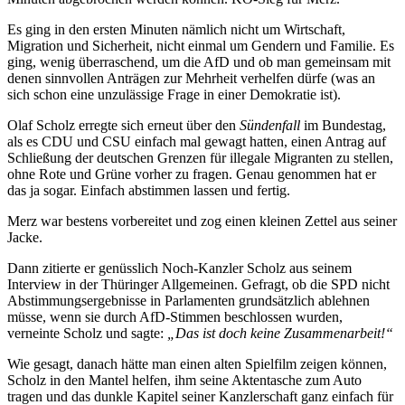
Es ging in den ersten Minuten nämlich nicht um Wirtschaft,
Migration und Sicherheit, nicht einmal um Gendern und Familie. Es
ging, wenig überraschend, um die AfD und ob man gemeinsam mit
denen sinnvollen Anträgen zur Mehrheit verhelfen dürfe (was an
sich schon eine unzulässige Frage in einer Demokratie ist).
Olaf Scholz erregte sich erneut über den
Sündenfall
im Bundestag,
als es CDU und CSU einfach mal gewagt hatten, einen Antrag auf
Schließung der deutschen Grenzen für illegale Migranten zu stellen,
ohne Rote und Grüne vorher zu fragen. Genau genommen hat er
das ja sogar. Einfach abstimmen lassen und fertig.
Merz war bestens vorbereitet und zog einen kleinen Zettel aus seiner
Jacke.
Dann zitierte er genüsslich Noch-Kanzler Scholz aus seinem
Interview in der Thüringer Allgemeinen. Gefragt, ob die SPD nicht
Abstimmungsergebnisse in Parlamenten grundsätzlich ablehnen
müsse, wenn sie durch AfD-Stimmen beschlossen wurden,
verneinte Scholz und sagte:
„Das ist doch keine Zusammenarbeit!“
Wie gesagt, danach hätte man einen alten Spielfilm zeigen können,
Scholz in den Mantel helfen, ihm seine Aktentasche zum Auto
tragen und das dunkle Kapitel seiner Kanzlerschaft ganz einfach für