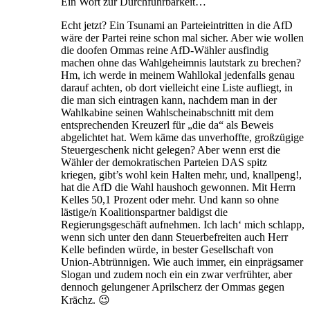
Ein Wort zur Durchführbarkeit…
Echt jetzt? Ein Tsunami an Parteieintritten in die AfD
wäre der Partei reine schon mal sicher. Aber wie wollen
die doofen Ommas reine AfD-Wähler ausfindig
machen ohne das Wahlgeheimnis lautstark zu brechen?
Hm, ich werde in meinem Wahllokal jedenfalls genau
darauf achten, ob dort vielleicht eine Liste aufliegt, in
die man sich eintragen kann, nachdem man in der
Wahlkabine seinen Wahlscheinabschnitt mit dem
entsprechenden Kreuzerl für „die da“ als Beweis
abgelichtet hat. Wem käme das unverhoffte, großzügige
Steuergeschenk nicht gelegen? Aber wenn erst die
Wähler der demokratischen Parteien DAS spitz
kriegen, gibt’s wohl kein Halten mehr, und, knallpeng!,
hat die AfD die Wahl haushoch gewonnen. Mit Herrn
Kelles 50,1 Prozent oder mehr. Und kann so ohne
lästige/n Koalitionspartner baldigst die
Regierungsgeschäft aufnehmen. Ich lach‘ mich schlapp,
wenn sich unter den dann Steuerbefreiten auch Herr
Kelle befinden würde, in bester Gesellschaft von
Union-Abtrünnigen. Wie auch immer, ein einprägsamer
Slogan und zudem noch ein ein zwar verfrühter, aber
dennoch gelungener Aprilscherz der Ommas gegen
Krächz. 😉