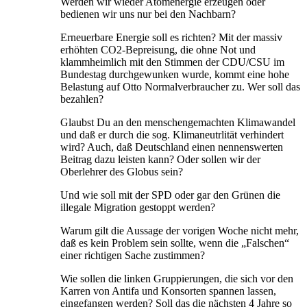
Werden wir wieder Atomenergie erzeugen oder
bedienen wir uns nur bei den Nachbarn?
Erneuerbare Energie soll es richten? Mit der massiv
erhöhten CO2-Bepreisung, die ohne Not und
klammheimlich mit den Stimmen der CDU/CSU im
Bundestag durchgewunken wurde, kommt eine hohe
Belastung auf Otto Normalverbraucher zu. Wer soll das
bezahlen?
Glaubst Du an den menschengemachten Klimawandel
und daß er durch die sog. Klimaneutrlität verhindert
wird? Auch, daß Deutschland einen nennenswerten
Beitrag dazu leisten kann? Oder sollen wir der
Oberlehrer des Globus sein?
Und wie soll mit der SPD oder gar den Grünen die
illegale Migration gestoppt werden?
Warum gilt die Aussage der vorigen Woche nicht mehr,
daß es kein Problem sein sollte, wenn die „Falschen“
einer richtigen Sache zustimmen?
Wie sollen die linken Gruppierungen, die sich vor den
Karren von Antifa und Konsorten spannen lassen,
eingefangen werden? Soll das die nächsten 4 Jahre so