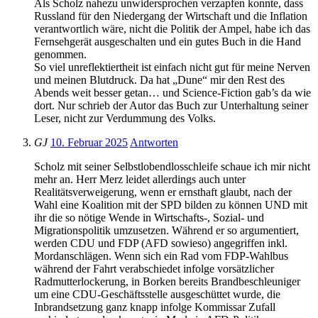
Als Scholz nahezu unwidersprochen verzapfen konnte, dass
Russland für den Niedergang der Wirtschaft und die Inflation
verantwortlich wäre, nicht die Politik der Ampel, habe ich das
Fernsehgerät ausgeschalten und ein gutes Buch in die Hand
genommen.
So viel unreflektiertheit ist einfach nicht gut für meine Nerven
und meinen Blutdruck. Da hat „Dune“ mir den Rest des
Abends weit besser getan… und Science-Fiction gab’s da wie
dort. Nur schrieb der Autor das Buch zur Unterhaltung seiner
Leser, nicht zur Verdummung des Volks.
GJ
10. Februar 2025
Antworten
Scholz mit seiner Selbstlobendlosschleife schaue ich mir nicht
mehr an. Herr Merz leidet allerdings auch unter
Realitätsverweigerung, wenn er ernsthaft glaubt, nach der
Wahl eine Koalition mit der SPD bilden zu können UND mit
ihr die so nötige Wende in Wirtschafts-, Sozial- und
Migrationspolitik umzusetzen. Während er so argumentiert,
werden CDU und FDP (AFD sowieso) angegriffen inkl.
Mordanschlägen. Wenn sich ein Rad vom FDP-Wahlbus
während der Fahrt verabschiedet infolge vorsätzlicher
Radmutterlockerung, in Borken bereits Brandbeschleuniger
um eine CDU-Geschäftsstelle ausgeschüttet wurde, die
Inbrandsetzung ganz knapp infolge Kommissar Zufall