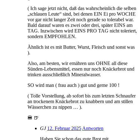
( Ich sage jetzt nicht, daß das wahrscheinlich die selben
„schlauen Leute“ sind, bei denen EIN Ei pro WOCHE
vor gar nicht langer Zeit noch gerade so tolerabel war.
Bald darauf waren es zwei oder drei, später EINS am
TAG. Inzwischen wird EINS PRO TAG nicht toleriert,
sondern EMPFOHLEN.
Ähnlich ist es mit Butter, Wurst, Fleisch und sonst was
).
Also, am besten, wir ernähren uns OHNE all diese
Sünden-Lebensmittel, essen nur noch Knäckebrot und
trinken ausschließlich Mineralwasser.
SO wird man ( frau auch ) gut und gerne 100 !
( Tolle Vorstellung, ab sofort bis zum letzten Schnaufer
an trockenem Knäckebrot zu knabbern und am stillen
Wässerchen zu nippen … ).
🍔 🍺
GJ
12. Februar 2025
Antworten
Haben Sie schon das gute Brot mit