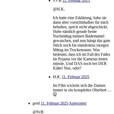
S v B
11. Februar 2025
@H.K.
Ich hatte eine Erklärung, habe sie
dann aber vorsichtshalber für mich
behalten, sprich nicht abgeschickt.
Habe nämlich gerade heute
Nachmittag meinen Bademantel
gewaschen, und nun hängt das gute
Stück noch bis mindestens morgen
Mittag im Trockenraum. Was
bedeutet, dass ich im Fall des Falles
im Pyjama vor die Kameras treten
müsste. Und DAS noch bei DER
Kälte! Nee, oder?
H.K.
11. Februar 2025
Im Film wickeln sich die Damen
immer in ein komplettes Oberbett …
🤫
gerd
11. Februar 2025
Antworten
@SvB