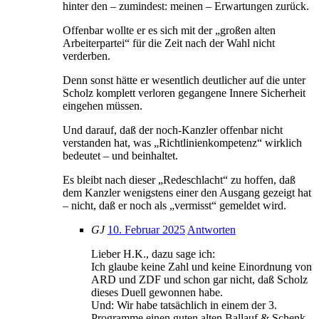
hinter den – zumindest: meinen – Erwartungen zurück.
Offenbar wollte er es sich mit der „großen alten
Arbeiterpartei“ für die Zeit nach der Wahl nicht
verderben.
Denn sonst hätte er wesentlich deutlicher auf die unter
Scholz komplett verloren gegangene Innere Sicherheit
eingehen müssen.
Und darauf, daß der noch-Kanzler offenbar nicht
verstanden hat, was „Richtlinienkompetenz“ wirklich
bedeutet – und beinhaltet.
Es bleibt nach dieser „Redeschlacht“ zu hoffen, daß
dem Kanzler wenigstens einer den Ausgang gezeigt hat
– nicht, daß er noch als „vermisst“ gemeldet wird.
GJ
10. Februar 2025
Antworten
Lieber H.K., dazu sage ich:
Ich glaube keine Zahl und keine Einordnung von
ARD und ZDF und schon gar nicht, daß Scholz
dieses Duell gewonnen habe.
Und: Wir habe tatsächlich in einem der 3.
Programme einen guten alten Ballauf & Schenk