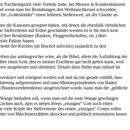
n Nachkriegszeit viele Vorteile hatte, bei Messen in Krankenhäusern
 und wenn man bei Bestattungen den Weihrauchkessel schwenkte,
 für „Gotteskinder“ einen höheren Stellenwert, als der Glaube an
r die Kanonen gesegnet haben, mit denen die ebenfalls christlichen
Stellvertreter auf Erden geschändet werden ist er für mich kein
nd ihre Besitztümer (Banken, Fluggesellschaften, etc.) über
höfe Paläste bauen.
rtreter der Kirchen (ab Bischof aufwärts) zusätzlich zu den
iben das umfangreicher wäre, als die Bibel, allein die Aufzählung der
er einen Gott, den es meines Erachtens gar nicht geben kann, weil
ren ausgebeutet und eliminiert, Details dazu findet man zuhauf im
ersklavt und enteignet werden soll und da mir gerade einfällt, dass
geisterung aufgenommen und zum Ministerpräsidenten von Baden
m Bundesverdienstkreuz ausgezeichnet wurde, kann man die „göttliche
e Wange hinhalten soll, wenn man auf die erste Wange geschlagen
Kirchen auch, dass es neben ihrem „einzigen“ Gott noch einen
viele Köpfe der Stellvertreter des ersten „einzigen“ Gottes rollen
eiter von Märchenerzählern abzocken und politisch terrorisieren lassen