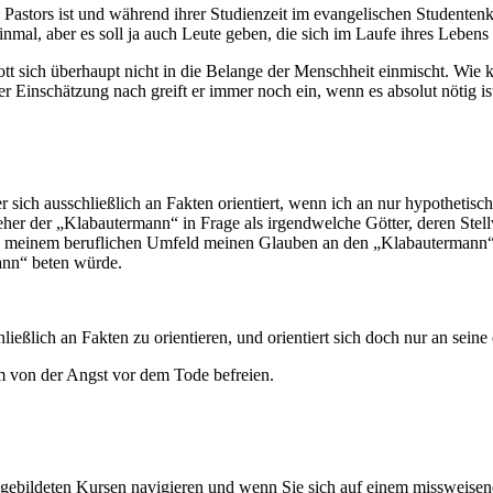
astors ist und während ihrer Studienzeit im evangelischen Studentenkre
s einmal, aber es soll ja auch Leute geben, die sich im Laufe ihres Le
t sich überhaupt nicht in die Belange der Menschheit einmischt. Wie kö
Einschätzung nach greift er immer noch ein, wenn es absolut nötig ist
r sich ausschließlich an Fakten orientiert, wenn ich an nur hypothetisc
her der „Klabautermann“ in Frage als irgendwelche Götter, deren Stell
meinem beruflichen Umfeld meinen Glauben an den „Klabautermann“ pu
ann“ beten würde.
hließlich an Fakten zu orientieren, und orientiert sich doch nur an sein
m von der Angst vor dem Tode befreien.
ingebildeten Kursen navigieren und wenn Sie sich auf einem missweise