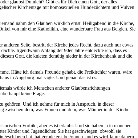
der glaubst Du nicht? Gibt es für Dich einen Gott, der alles
angelischer Kirchentage mit homosexuellen Hundezüchtern und Vulven
niemand nahm den Glauben wirklich ernst. Heiligabend in die Kirche,
Onkel von mir eine Katholikin, eine wunderbare Frau aus Belgien. Sie
anderen Seite, bestritt der Kirche jedes Recht, dazu auch nur etwas
 dachte. Irgendwann Anfang der 90er Jahre entdeckte ich, dass es
 diesem Gott, die knieten demütig nieder in der Kirchenbank und die
mme. Hätte ich damals Freunde gehabt, die Freikirchler waren, wäre
haus in Augsburg mal sagte. Und genau das ist es.
n. Niemals würde ich Menschen anderer Glaubensrichtungen
 überhaupt keine Frage.
 zu gehören. Und ich nehme für mich in Anspruch, in dieser
ilung zwischen dem, was Frauen und dem, was Männer in der Kirche
rischen Vorbild, aber es ist erlaubt. Und sie haben ja in manchen
hter Kinder und Jugendlicher. Sie hat geschwiegen, obwohl sie
ingeschlagen hat, hat gerade erst begonnen, und es wird Jahre dauern,