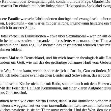
e Katholisch oder Evangelisch geht, sondern um die Frage: Glaubst Du o
Oder machst Du einfach mit beim linksgrünen Hokuspokus-Spektakel ev
nsere Familie war sehr Jahrhunderten durchgehend evangelisch – aber 
n, Beerdigung – das war es mit der Kirche. Irgendwann heiratete ein 
lich in unserer Sippe.
tal vorbei. In Diskussionen – etwa über Sexualmoral – war ich auf der 
Kirche bei uns sowieso niemanden interessierte, was man zu dem Thema
hmend in den Bann zog. Die meinten das anscheinend wirklich ernst mit
ahmen bildete.
rsten Mal nach Deutschland, und für mich brachen theologisch alle Dä
 sondern um Gott, wie mir das der großartige Johannes Hartl vom Gebets
seinen Weg finden kann, wenn er oder sie sich aufmacht, Gott zu finde
cht. Ich liebe meine evangelischen Brüder und Schwestern, das ist doch
ur katholischen Kirche nicht nur mit Ratio, sondern auch mit dem Herzen
. Mit der Feier der Heiligen Kommunion, mit einer klaren Aufgabente
sus Christus sind.
n heften wie einst Martin Luther, dann ist das anmaßend vor dem histo
 vielerorts weggeschaut vor dem tausendfahcnen Leid sexuell missbrauc
ches passierte, ja sie hat Täter sogar gedeckt. Und der Weg, den sie e