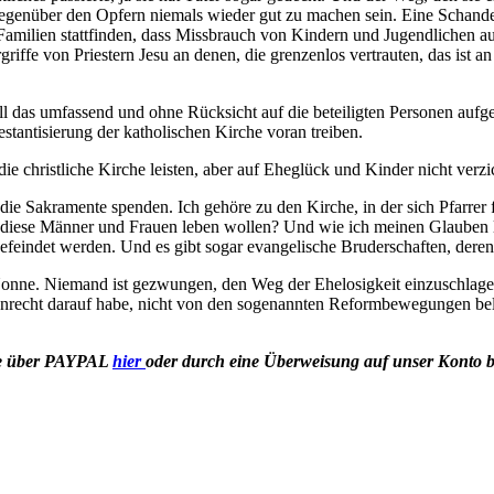
d gegenüber den Opfern niemals wieder gut zu machen sein. Eine Schande
n Familien stattfinden, dass Missbrauch von Kindern und Jugendlichen 
griffe von Priestern Jesu an denen, die grenzenlos vertrauten, das ist a
l das umfassend und ohne Rücksicht auf die beteiligten Personen aufg
tantisierung der katholischen Kirche voran treiben.
ie christliche Kirche leisten, aber auf Eheglück und Kinder nicht verzich
die Sakramente spenden. Ich gehöre zu den Kirche, in der sich Pfarrer 
wie diese Männer und Frauen leben wollen? Und wie ich meinen Glauben
feindet werden. Und es gibt sogar evangelische Bruderschaften, deren M
nne. Niemand ist gezwungen, den Weg der Ehelosigkeit einzuschlagen.
 Anrecht darauf habe, nicht von den sogenannten Reformbewegungen bel
e
über
PAYPAL
hier
oder durch eine Überweisung auf unser Konto b