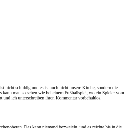
ist nicht schuldig und es ist auch nicht unsere Kirche, sondern die
as kann man so sehen wie bei einem Fußballspiel, wo ein Spieler vom
ht und ich unterschreiben ihren Kommentar vorbehaltlos.
chenoberen. Das kann niemand bezweieln, und es reichte bis in die