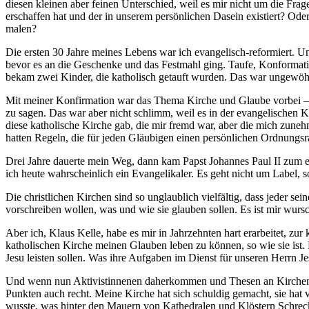
diesen kleinen aber feinen Unterschied, weil es mir nicht um die Frag
erschaffen hat und der in unserem persönlichen Dasein existiert? 
malen?
Die ersten 30 Jahre meines Lebens war ich evangelisch-reformiert. U
bevor es an die Geschenke und das Festmahl ging. Taufe, Konformatio
bekam zwei Kinder, die katholisch getauft wurden. Das war ungewöhn
Mit meiner Konfirmation war das Thema Kirche und Glaube vorbei – to
zu sagen. Das war aber nicht schlimm, weil es in der evangelischen 
diese katholische Kirche gab, die mir fremd war, aber die mich zune
hatten Regeln, die für jeden Gläubigen einen persönlichen Ordnungsr
Drei Jahre dauerte mein Weg, dann kam Papst Johannes Paul II zum e
ich heute wahrscheinlich ein Evangelikaler. Es geht nicht um Label,
Die christlichen Kirchen sind so unglaublich vielfältig, dass jeder 
vorschreiben wollen, was und wie sie glauben sollen. Es ist mir wurs
Aber ich, Klaus Kelle, habe es mir in Jahrzehnten hart erarbeitet, z
katholischen Kirche meinen Glauben leben zu können, so wie sie ist
Jesu leisten sollen. Was ihre Aufgaben im Dienst für unseren Herrn Je
Und wenn nun Aktivistinnenen daherkommen und Thesen an Kirchentüre
Punkten auch recht. Meine Kirche hat sich schuldig gemacht, sie hat
wusste, was hinter den Mauern von Kathedralen und Klöstern Schreckli