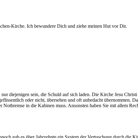
schen-Kirche. Ich bewundere Dich und ziehe meinen Hut vor Dir.
 nur diejenigen sein, die Schuld auf sich laden. Die Kirche Jesu Christi 
geflissentlich oder nicht, übersehen und oft unbedacht übernommen. D
ner Notbremse in die Kabinen muss. Ansonsten haben Sie mit allem Rec
nnoch gab es über Jahrzehnte ein System der Vertuschung durch die Kir