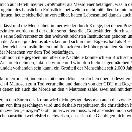
mich auf Befehl meiner Großmutter als Messdiener betätigen, was in de
 Angebot des häuslichen Frühstücks bei weitem nicht mithalten konnte
euen, heute sicherlich unvorstellbar, hatten Lebensmittel damals auch
lässt und die Menschheit immer wieder durch Kriege, bei denen Prieste
miert wurden und der dafür sorgt, dass die „Gotteskinder“ durch seine 
s seine Stellvertreter zu den weltweit reichsten Institutionen gehören u
 der Armen gnadenlos abzocken und sich in ihrer Eigenschaft als Bisc
den reichsten Institutionen und finanzieren die höher gestellten Stellve
 der Menschen vor dem Tod besänftigen.
Gott noch nie gegeben und über die Nachteile könnte ich ein Buch schre
n Anspruch nehmen, faktisch wurde und wird durch ein Lügenmärchen üb
ndelt vorhanden sein kann, ein Großteil der Menschheit seit 2.000 Jah
kern terrorisiert, indem es mit einem Monstermärchen über Todesviren v
 noch 4 Matrosen zum Tod verurteilte und danach von der CDU mit Be
u denen ich auch die Morde an den 4 Matrosen zähle, zwei mal mit de
er, in den Suren des Koran wird nicht gesagt, dass man auch die zweit
n von ihm geschlagen wird und deshalb respektieren die christlichen 
m zweiten „einzigen“ Gott“ unterwerfen muss, weil ansonsten noch sehr 
irchenaustritte zweifelsfrei nachweisen, dass sich die Gläubigen nicht w