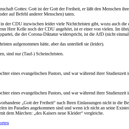
enschaft Gottes: Gott ist der Gott der Freiheit, er läßt den Menschen i
oder auf Befehl anderer Menschen) taten.
in der CDU inzwischen leider viele Nichtchristen gibt, wozu auch die e
nn Herr Kelle noch der CDU angehört, ist er einer von vielen. Im übri
artei, die der Corona-Diktatur widerspricht, ist die AfD (nicht einmal d
isten aufgenommen hätte, aber das unterließ sie (leider).
n, sind nur (Tauf-) Scheinchristen.
chter eines evangelischen Pastors, und war während ihrer Studienzeit i
chter eines evangelischen Pastors, und war während ihrer Studienzeit i
orhandene „Gott der Freiheit“ nach Ihren Einlassungen nicht in die Bel
len im Paradies angekommen sind und wenn ich nicht an seine Existenz 
 mit dem Märchen: „des Kaisers neue Kleider“ vergleiche.
orten