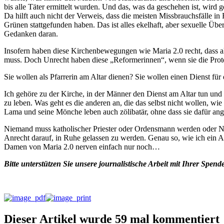
bis alle Täter ermittelt wurden. Und das, was da geschehen ist, wir
Da hilft auch nicht der Verweis, dass die meisten Missbrauchsfälle i
Grünen stattgefunden haben. Das ist alles ekelhaft, aber sexuelle Über
Gedanken daran.
Insofern haben diese Kirchenbewegungen wie Maria 2.0 recht, dass al
muss. Doch Unrecht haben diese „Reformerinnen“, wenn sie die Protes
Sie wollen als Pfarrerin am Altar dienen? Sie wollen einen Dienst für d
Ich gehöre zu der Kirche, in der Männer den Dienst am Altar tun und 
zu leben. Was geht es die anderen an, die das selbst nicht wollen, 
Lama und seine Mönche leben auch zölibatär, ohne dass sie dafür ange
Niemand muss katholischer Priester oder Ordensmann werden oder No
Anrecht darauf, in Ruhe gelassen zu werden. Genau so, wie ich ein
Damen von Maria 2.0 nerven einfach nur noch…
Bitte unterstützen Sie unsere journalistische Arbeit mit Ihrer Spend
Dieser Artikel wurde 59 mal kommentiert