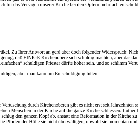
ich für das Versagen unserer Kirche bei den Opfern mehrfach entschul
Artikel. Zu Ihrer Antwort an gerd aber doch folgender Widerspruch: Ni
 genug, daß EINIGE Kirchenobere sich schuldig machten, aber das da
„einfachen“ schuldigen Priester dürfte höher sein, und so schlimm Vert
huldigen, aber man kann um Entschuldigung bitten.
 Vertuschung durch Kirchenoberen gibt es nicht erst seit Jahrzehnten s
nzelnen Menschen in der Kirche auf die ganze Kirche schliessen. Luther
schlug den ganzen Kopf ab, anstatt eine Reformation in der Kirche zu 
 die Pforten der Hölle sie nicht überwältigen, obwohl sie momentan und