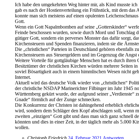
Ich habe den umgekehrten Weg hinter mir, als Kind musste ich 
gab es nach der Hostienverteilung ein Frühstück, mit dem das
konnte man sich meistens auf einen opulenten Leichenschmaus fr
Gott.
Wenn ein Gott Napalmbomben auf seine „Gotterskinder“ werfen 
Feinde beschossen wurden, sowie durch Mord und Totschlag dezi
gütiger Gott, sondern ein perverses Monster das dafür sorgt, das
Kirchensteuern und Spenden finanzieren, indem sie die Ärmsten
Die „christlichen“ Parteien in Deutschland gehören ebenfalls zu 
Kirchensteuern aus Steuergeldern und im Gegenzug die Angst
Weitere Vorteile für gottgläubige Menschen hat es durch ihren 
Besitztümer der christlichen Kirchen würden mehrere Seiten i
soviel Bösartigkeit auch in einem himmlischen Wesen nicht gebü
Internet.
Aktuell wird das deutsche Volk wieder von „christlichen“ Politi
der christliche NSDAP Marinerichter Filbinger im Jahr 1945
Württemberg gekürt wurde, der aufgrund seiner „Verdienste“ z
Gnade“ förmlich auf der Zunge schmecken.
Die Konkurrenz der Christen ist dahingehend erheblich ehrlich
wird, sondern dem Schläger den Kopf abschlagen soll, wenn ma
zweiten „einzigen“ Gott gibt und dass man sich ganz schnell de
könnten und dies in einer Zeit, in der täglich mehr als 5.000 K
wollen.
Christoph Friedrich
24. Februar 2021
Antworten