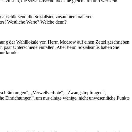
 zu sein, die sozialistiscche Idee alle gleich arm und wer kein
 anschließend die Sozialisten zusammenkoalieren.
ders! Westliche Werte? Welche denn?
ffnung der Wahlllokale von Herrn Modrow auf einen Zettel geschrieben
 paar Unterschiede einfallen. Aber beim Sozialismus haben Sie
nur krank.
beschränkungen“, „Verweilverbote“, „Zwangsimpfungen“,
he Einrichtungen“, um nur einige wenige, nicht unwesentliche Punkte