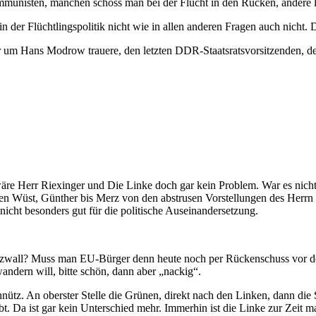
ommunisten, manchen schoss man bei der Flucht in den Rücken, andere l
der Flüchtlingspolitik nicht wie in allen anderen Fragen auch nicht. Di
er um Hans Modrow trauere, den letzten DDR-Staatsratsvorsitzenden, de
e Herr Riexinger und Die Linke doch gar kein Problem. War es nicht 
rren Wüst, Günther bis Merz von den abstrusen Vorstellungen des Herrn
icht besonders gut für die politische Auseinandersetzung.
utzwall? Muss man EU-Bürger denn heute noch per Rückenschuss vor d
andern will, bitte schön, dann aber „nackig“.
unnütz. An oberster Stelle die Grünen, direkt nach den Linken, dann di
t. Da ist gar kein Unterschied mehr. Immerhin ist die Linke zur Zeit