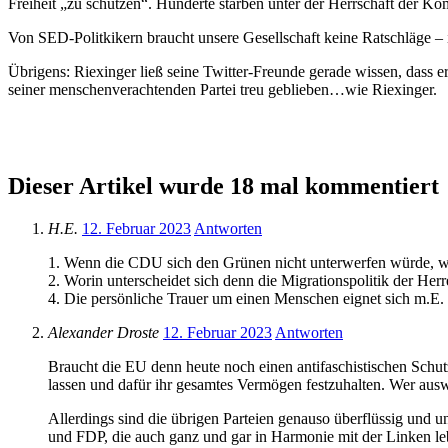
Freiheit „zu schützen“. Hunderte starben unter der Herrschaft der K
Von SED-Politkikern braucht unsere Gesellschaft keine Ratschläge – in 
Übrigens: Riexinger ließ seine Twitter-Freunde gerade wissen, dass 
seiner menschenverachtenden Partei treu geblieben…wie Riexinger.
Dieser Artikel wurde 18 mal kommentiert
H.E.
12. Februar 2023
Antworten
1. Wenn die CDU sich den Grünen nicht unterwerfen würde, wär
2. Worin unterscheidet sich denn die Migrationspolitik der He
4. Die persönliche Trauer um einen Menschen eignet sich m.E. n
Alexander Droste
12. Februar 2023
Antworten
Braucht die EU denn heute noch einen antifaschistischen Sch
lassen und dafür ihr gesamtes Vermögen festzuhalten. Wer ausw
Allerdings sind die übrigen Parteien genauso überflüssig und 
und FDP, die auch ganz und gar in Harmonie mit der Linken leb