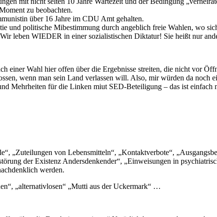
en mit nicht selten 10 Jahre Wartezeit und der Bedingung „verheiratet“
im Moment zu beobachten.
ommunistin über 16 Jahre im CDU Amt gehalten.
e und politische Mibestimmung durch angeblich freie Wahlen, wo sich
Wir leben WIEDER in einer sozialistischen Diktatur! Sie heißt nur an
h einer Wahl hier offen über die Ergebnisse streiten, die nicht vor Ö
sen, wenn man sein Land verlassen will. Also, mir würden da noch ein
nd Mehrheiten für die Linken miut SED-Beteiligung – das ist einfach 
le“, „Zuteilungen von Lebensmitteln“, „Kontaktverbote“, „Ausgangs
törung der Existenz Andersdenkender“, „Einweisungen in psychiatrisc
nachdenklich werden.
chen“, „alternativlosen“ „Mutti aus der Uckermark“ …