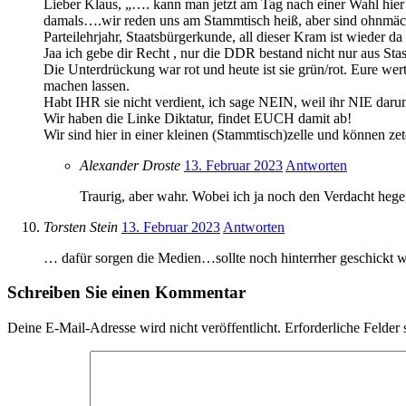
Lieber Klaus, „…. kann man jetzt am Tag nach einer Wahl hier o
damals….wir reden uns am Stammtisch heiß, aber sind ohnmäch
Parteilehrjahr, Staatsbürgerkunde, all dieser Kram ist wieder da
Jaa ich gebe dir Recht , nur die DDR bestand nicht nur aus St
Die Unterdrückung war rot und heute ist sie grün/rot. Eure wer
machen lassen.
Habt IHR sie nicht verdient, ich sage NEIN, weil ihr NIE dar
Wir haben die Linke Diktatur, findet EUCH damit ab!
Wir sind hier in einer kleinen (Stammtisch)zelle und können ze
Alexander Droste
13. Februar 2023
Antworten
Traurig, aber wahr. Wobei ich ja noch den Verdacht hege
Torsten Stein
13. Februar 2023
Antworten
… dafür sorgen die Medien…sollte noch hinterrher geschickt 
Schreiben Sie einen Kommentar
Deine E-Mail-Adresse wird nicht veröffentlicht.
Erforderliche Felder 