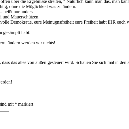
ffen über die Ergebnisse streiten, “ Natürlich kann man das, man kann e
tig, ohne die Möglichkeit was zu ändern.
 – heißt nur anders.
asi und Mauerschützen.
tvolle Demokratie, eure Meinugnsfreiheit eure Freiheit habt IHR euch 
um gekämpft habt!
tern, ändern werden wir nichts!
, dass das alles von außen gesteuert wird. Schauen Sie sich mal in den
werden!
sind mit
*
markiert