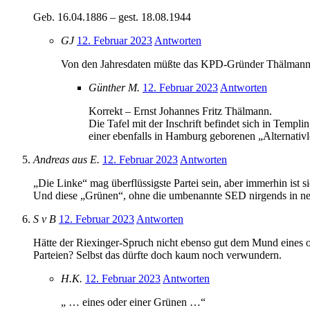
Geb. 16.04.1886 – gest. 18.08.1944
GJ
12. Februar 2023
Antworten
Von den Jahresdaten müßte das KPD-Gründer Thälmann 
Günther M.
12. Februar 2023
Antworten
Korrekt – Ernst Johannes Fritz Thälmann.
Die Tafel mit der Inschrift befindet sich in Temp
einer ebenfalls in Hamburg geborenen „Alternativl
Andreas aus E.
12. Februar 2023
Antworten
„Die Linke“ mag überflüssigste Partei sein, aber immerhin ist si
Und diese „Grünen“, ohne die umbenannte SED nirgends in nenn
S v B
12. Februar 2023
Antworten
Hätte der Riexinger-Spruch nicht ebenso gut dem Mund eines ode
Parteien? Selbst das dürfte doch kaum noch verwundern.
H.K.
12. Februar 2023
Antworten
„ … eines oder einer Grünen …“