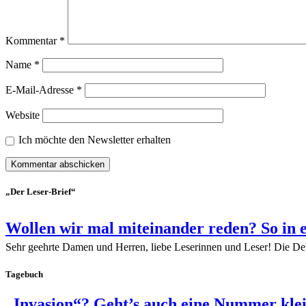
Kommentar
*
Name
*
E-Mail-Adresse
*
Website
Ich möchte den Newsletter erhalten
„Der Leser-Brief“
Wollen wir mal miteinander reden? So in 
Sehr geehrte Damen und Herren, liebe Leserinnen und Leser! Die De
Tagebuch
„Invasion“? Geht’s auch eine Nummer kle