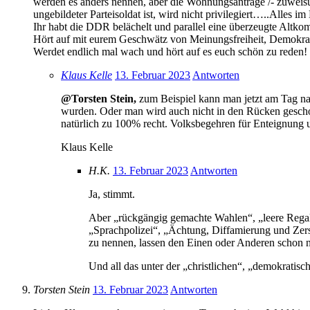
werden es anders nennen, aber die Wohnungsanträge /- zuweisung
ungebildeter Parteisoldat ist, wird nicht privilegiert…..Alles 
Ihr habt die DDR belächelt und parallel eine überzeugte Altk
Hört auf mit eurem Geschwätz von Meinungsfreiheit, Demokrati
Werdet endlich mal wach und hört auf es euch schön zu reden! 
Klaus Kelle
13. Februar 2023
Antworten
@Torsten Stein,
zum Beispiel kann man jetzt am Tag nac
wurden. Oder man wird auch nicht in den Rücken geschos
natürlich zu 100% recht. Volksbegehren für Enteignung u
Klaus Kelle
H.K.
13. Februar 2023
Antworten
Ja, stimmt.
Aber „rückgängig gemachte Wahlen“, „leere Rega
„Sprachpolizei“, „Ächtung, Diffamierung und Zers
zu nennen, lassen den Einen oder Anderen schon 
Und all das unter der „christlichen“, „demokratis
Torsten Stein
13. Februar 2023
Antworten