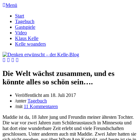
Menü
Start
Tagebuch
Gastspiele
Video
Klaus Kelle
Kelle woanders
Die Welt wächst zusammen, und es
könnte alles so schön sein….
Veröffentlicht am
18. Juli 2017
/
unter
Tagebuch
/
mit
11 Kommentaren
Maddie ist da, 18 Jahre jung und Freundin meiner ältesten Tochter.
Die war vor zwei Jahren zum Schüleraustausch in Minnesota und
hat dort eine wunderbare Zeit erlebt und viele Freundschaften
geschlossen. Unter anderem auch mit Maddie. Zwei Jahre hatten sie
sich nicht gesehen, nur über WhatsApp Kontakt, und heute ist sie in