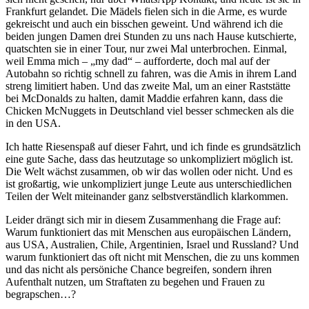
Frankfurt gelandet. Die Mädels fielen sich in die Arme, es wurde
gekreischt und auch ein bisschen geweint. Und während ich die
beiden jungen Damen drei Stunden zu uns nach Hause kutschierte,
quatschten sie in einer Tour, nur zwei Mal unterbrochen. Einmal,
weil Emma mich – „my dad“ – aufforderte, doch mal auf der
Autobahn so richtig schnell zu fahren, was die Amis in ihrem Land
streng limitiert haben. Und das zweite Mal, um an einer Raststätte
bei McDonalds zu halten, damit Maddie erfahren kann, dass die
Chicken McNuggets in Deutschland viel besser schmecken als die
in den USA.
Ich hatte Riesenspaß auf dieser Fahrt, und ich finde es grundsätzlich
eine gute Sache, dass das heutzutage so unkompliziert möglich ist.
Die Welt wächst zusammen, ob wir das wollen oder nicht. Und es
ist großartig, wie unkompliziert junge Leute aus unterschiedlichen
Teilen der Welt miteinander ganz selbstverständlich klarkommen.
Leider drängt sich mir in diesem Zusammenhang die Frage auf:
Warum funktioniert das mit Menschen aus europäischen Ländern,
aus USA, Australien, Chile, Argentinien, Israel und Russland? Und
warum funktioniert das oft nicht mit Menschen, die zu uns kommen
und das nicht als persöniche Chance begreifen, sondern ihren
Aufenthalt nutzen, um Straftaten zu begehen und Frauen zu
begrapschen…?