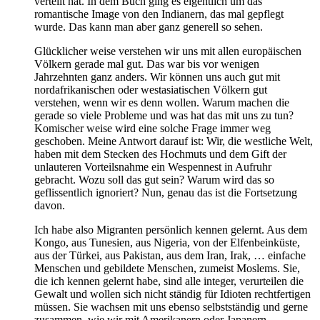
verteilt hat. In dem Buch ging es eigentlich um das
romantische Image von den Indianern, das mal gepflegt
wurde. Das kann man aber ganz generell so sehen.
Glücklicher weise verstehen wir uns mit allen europäischen
Völkern gerade mal gut. Das war bis vor wenigen
Jahrzehnten ganz anders. Wir können uns auch gut mit
nordafrikanischen oder westasiatischen Völkern gut
verstehen, wenn wir es denn wollen. Warum machen die
gerade so viele Probleme und was hat das mit uns zu tun?
Komischer weise wird eine solche Frage immer weg
geschoben. Meine Antwort darauf ist: Wir, die westliche Welt,
haben mit dem Stecken des Hochmuts und dem Gift der
unlauteren Vorteilsnahme ein Wespennest in Aufruhr
gebracht. Wozu soll das gut sein? Warum wird das so
geflissentlich ignoriert? Nun, genau das ist die Fortsetzung
davon.
Ich habe also Migranten persönlich kennen gelernt. Aus dem
Kongo, aus Tunesien, aus Nigeria, von der Elfenbeinküste,
aus der Türkei, aus Pakistan, aus dem Iran, Irak, … einfache
Menschen und gebildete Menschen, zumeist Moslems. Sie,
die ich kennen gelernt habe, sind alle integer, verurteilen die
Gewalt und wollen sich nicht ständig für Idioten rechtfertigen
müssen. Sie wachsen mit uns ebenso selbstständig und gerne
zusammen, wie wir mit Amerikanern oder Japanern,