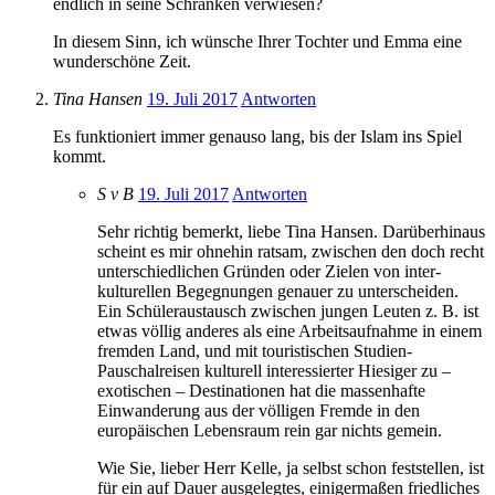
endlich in seine Schranken verwiesen?
In diesem Sinn, ich wünsche Ihrer Tochter und Emma eine
wunderschöne Zeit.
Tina Hansen
19. Juli 2017
Antworten
Es funktioniert immer genauso lang, bis der Islam ins Spiel
kommt.
S v B
19. Juli 2017
Antworten
Sehr richtig bemerkt, liebe Tina Hansen. Darüberhinaus
scheint es mir ohnehin ratsam, zwischen den doch recht
unterschiedlichen Gründen oder Zielen von inter-
kulturellen Begegnungen genauer zu unterscheiden.
Ein Schüleraustausch zwischen jungen Leuten z. B. ist
etwas völlig anderes als eine Arbeitsaufnahme in einem
fremden Land, und mit touristischen Studien-
Pauschalreisen kulturell interessierter Hiesiger zu –
exotischen – Destinationen hat die massenhafte
Einwanderung aus der völligen Fremde in den
europäischen Lebensraum rein gar nichts gemein.
Wie Sie, lieber Herr Kelle, ja selbst schon feststellen, ist
für ein auf Dauer ausgelegtes, einigermaßen friedliches