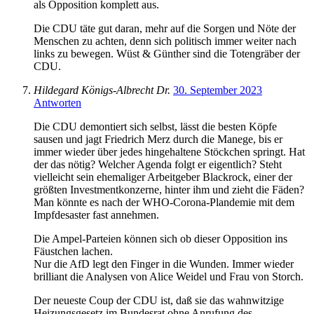
als Opposition komplett aus.
Die CDU täte gut daran, mehr auf die Sorgen und Nöte der
Menschen zu achten, denn sich politisch immer weiter nach
links zu bewegen. Wüst & Günther sind die Totengräber der
CDU.
Hildegard Königs-Albrecht Dr.
30. September 2023
Antworten
Die CDU demontiert sich selbst, lässt die besten Köpfe
sausen und jagt Friedrich Merz durch die Manege, bis er
immer wieder über jedes hingehaltene Stöckchen springt. Hat
der das nötig? Welcher Agenda folgt er eigentlich? Steht
vielleicht sein ehemaliger Arbeitgeber Blackrock, einer der
größten Investmentkonzerne, hinter ihm und zieht die Fäden?
Man könnte es nach der WHO-Corona-Plandemie mit dem
Impfdesaster fast annehmen.
Die Ampel-Parteien können sich ob dieser Opposition ins
Fäustchen lachen.
Nur die AfD legt den Finger in die Wunden. Immer wieder
brilliant die Analysen von Alice Weidel und Frau von Storch.
Der neueste Coup der CDU ist, daß sie das wahnwitzige
Heizungsgesetz im Bundesrat ohne Anrufung des