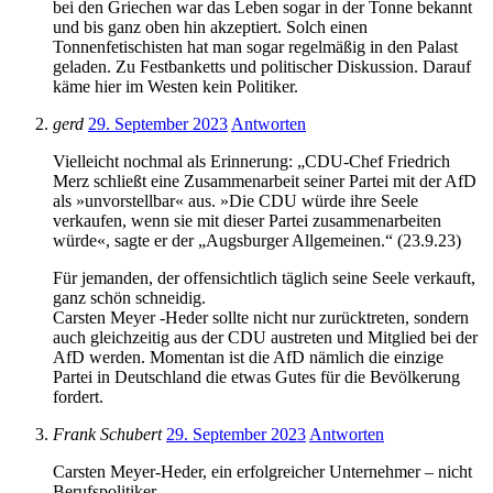
bei den Griechen war das Leben sogar in der Tonne bekannt
und bis ganz oben hin akzeptiert. Solch einen
Tonnenfetischisten hat man sogar regelmäßig in den Palast
geladen. Zu Festbanketts und politischer Diskussion. Darauf
käme hier im Westen kein Politiker.
gerd
29. September 2023
Antworten
Vielleicht nochmal als Erinnerung: „CDU-Chef Friedrich
Merz schließt eine Zusammenarbeit seiner Partei mit der AfD
als »unvorstellbar« aus. »Die CDU würde ihre Seele
verkaufen, wenn sie mit dieser Partei zusammenarbeiten
würde«, sagte er der „Augsburger Allgemeinen.“ (23.9.23)
Für jemanden, der offensichtlich täglich seine Seele verkauft,
ganz schön schneidig.
Carsten Meyer -Heder sollte nicht nur zurücktreten, sondern
auch gleichzeitig aus der CDU austreten und Mitglied bei der
AfD werden. Momentan ist die AfD nämlich die einzige
Partei in Deutschland die etwas Gutes für die Bevölkerung
fordert.
Frank Schubert
29. September 2023
Antworten
Carsten Meyer-Heder, ein erfolgreicher Unternehmer – nicht
Berufspolitiker –