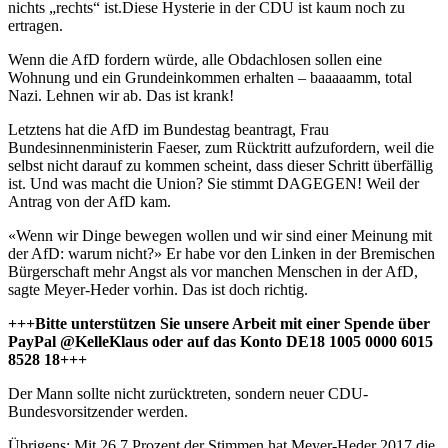
nichts „rechts“ ist.Diese Hysterie in der CDU ist kaum noch zu
ertragen.
Wenn die AfD fordern würde, alle Obdachlosen sollen eine
Wohnung und ein Grundeinkommen erhalten – baaaaamm, total
Nazi. Lehnen wir ab. Das ist krank!
Letztens hat die AfD im Bundestag beantragt, Frau
Bundesinnenministerin Faeser, zum Rücktritt aufzufordern, weil die
selbst nicht darauf zu kommen scheint, dass dieser Schritt überfällig
ist. Und was macht die Union? Sie stimmt DAGEGEN! Weil der
Antrag von der AfD kam.
«Wenn wir Dinge bewegen wollen und wir sind einer Meinung mit
der AfD: warum nicht?» Er habe vor den Linken in der Bremischen
Bürgerschaft mehr Angst als vor manchen Menschen in der AfD,
sagte Meyer-Heder vorhin. Das ist doch richtig.
+++Bitte unterstützen Sie unsere Arbeit mit einer Spende über
PayPal @KelleKlaus oder auf das Konto DE18 1005 0000 6015
8528 18+++
Der Mann sollte nicht zurücktreten, sondern neuer CDU-
Bundesvorsitzender werden.
Übrigens: Mit 26,7 Prozent der Stimmen hat Meyer-Heder 2017 die