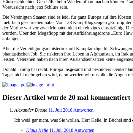
Häuserschluchten Geschäfte beim Wiederaufbau machen können. Ganz si
Voraussicht nach jetzt Schluss sein.
Die Vereinigten Staaten sind es leid, für ganz Europa auf ihre Kosten
mehrfach geschrieben habe: Von 128 Kampfflugzeugen „Eurofighter“ 
der Marine war vor zwei Monaten nicht ein einziges einsatzfähig. Die
wurden. Über den Megaflopp mit der Aufklährungsdrone „Euro Hawk“, d
anfangen.
Aber die Verteidigungsministerin kauft Kampfanzüge für Schwangere 
phantastischen Job. Sie riskieren ihre Leben in Afghanistan, im Irak
leisten. Veteranen haben nach ihren Auslandseinsätzen keine angemes
Donald Trump hat recht: Europa insgesamt und besonders Deutschland m
Tages nicht mehr geben wird, dann werden wir uns alle die Augen re
Dieser Artikel wurde 20 mal kommentiert
Alexander Droste
11. Juli 2018
Antworten
Ich weiß gar nicht, was Sie wollen, Herr Kelle. In Büchel sind
Klaus Kelle
11. Juli 2018
Antworten