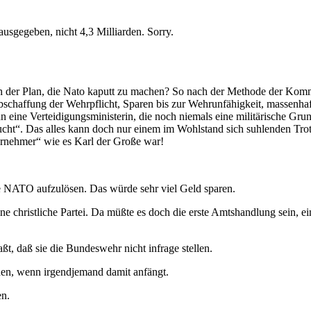
ausgegeben, nicht 4,3 Milliarden. Sorry.
och der Plan, die Nato kaputt zu machen? So nach der Methode der Komm
chaffung der Wehrpflicht, Sparen bis zur Wehrunfähigkeit, massenhaft
 eine Verteidigungsministerin, die noch niemals eine militärische Gr
ucht“. Das alles kann doch nur einem im Wohlstand sich suhlenden Tro
ernehmer“ wie es Karl der Große war!
ie NATO aufzulösen. Das würde sehr viel Geld sparen.
ne christliche Partei. Da müßte es doch die erste Amtshandlung sein, 
aßt, daß sie die Bundeswehr nicht infrage stellen.
hen, wenn irgendjemand damit anfängt.
en.