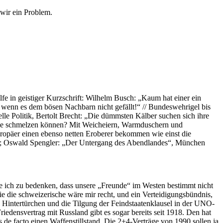
 wir ein Problem.
fe in geistiger Kurzschrift: Wilhelm Busch: „Kaum hat einer ein
n, wenn es dem bösen Nachbarn nicht gefällt!“ // Bundeswehrigel bis
lle Politik, Bertolt Brecht: „Die dümmsten Kälber suchen sich ihre
äuche schmelzen können? Mit Weicheiern, Warmduschern und
Europäer einen ebenso netten Eroberer bekommen wie einst die
re; Oswald Spengler: „Der Untergang des Abendlandes“, München
be ich zu bedenken, dass unsere „Freunde“ im Westen bestimmt nicht
ie die schweizerische wäre mir recht, und ein Verteidigungsbündnis,
ne Hintertürchen und die Tilgung der Feindstaatenklausel in der UNO-
riedensvertrag mit Russland gibt es sogar bereits seit 1918. Den hat
es de facto einen Waffenstillstand. Die 2+4-Verträge von 1990 sollen ja