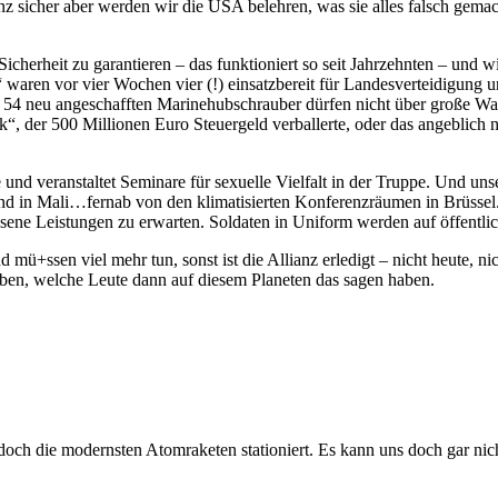
cher aber werden wir die USA belehren, was sie alles falsch gemacht h
 Sicherheit zu garantieren – das funktioniert so seit Jahrzehnten – un
waren vor vier Wochen vier (!) einsatzbereit für Landesverteidigung
 54 neu angeschafften Marinehubschrauber dürfen nicht über große Wass
er 500 Millionen Euro Steuergeld verballerte, oder das angeblich nic
und veranstaltet Seminare für sexuelle Vielfalt in der Truppe. Und u
 und in Mali…fernab von den klimatisierten Konferenzräumen in Brüssel.
sene Leistungen zu erwarten. Soldaten in Uniform werden auf öffentlic
ü+ssen viel mehr tun, sonst ist die Allianz erledigt – nicht heute, nic
iben, welche Leute dann auf diesem Planeten das sagen haben.
 doch die modernsten Atomraketen stationiert. Es kann uns doch gar nich