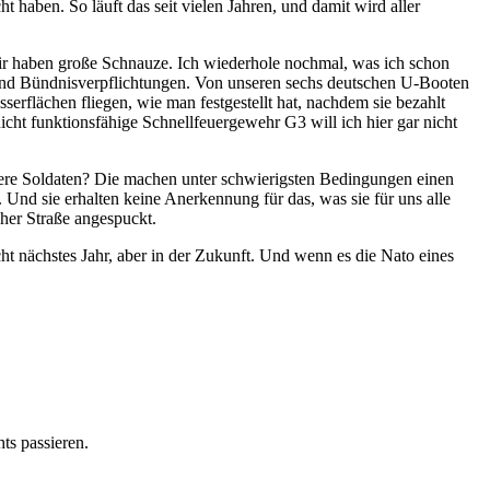
aben. So läuft das seit vielen Jahren, und damit wird aller
d wir haben große Schnauze. Ich wiederhole nochmal, was ich schon
 und Bündnisverpflichtungen. Von unseren sechs deutschen U-Booten
erflächen fliegen, wie man festgestellt hat, nachdem sie bezahlt
ht funktionsfähige Schnellfeuergewehr G3 will ich hier gar nicht
nsere Soldaten? Die machen unter schwierigsten Bedingungen einen
 Und sie erhalten keine Anerkennung für das, was sie für uns alle
her Straße angespuckt.
ht nächstes Jahr, aber in der Zukunft. Und wenn es die Nato eines
ts passieren.