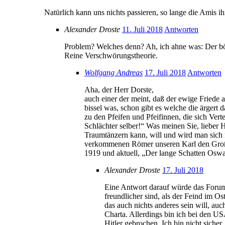
Natürlich kann uns nichts passieren, so lange die Amis 
Alexander Droste
11. Juli 2018
Antworten
Problem? Welches denn? Ah, ich ahne was: Der b
Reine Verschwörungstheorie.
Wolfgang Andreas
17. Juli 2018
Antworten
Aha, der Herr Dorste,
auch einer der meint, daß der ewige Friede 
bissel was, schon gibt es welche die ärgert 
zu den Pfeifen und Pfeifinnen, die sich Ver
Schlächter selber!“ Was meinen Sie, lieber
Traumtänzern kann, will und wird man sich n
verkommenen Römer unseren Karl den Großen
1919 und aktuell, „Der lange Schatten Oswa
Alexander Droste
17. Juli 2018
Eine Antwort darauf würde das Forum 
freundlicher sind, als der Feind im O
das auch nichts anderes sein will, au
Charta. Allerdings bin ich bei den USA
Hitler gebrochen. Ich bin nicht sicher