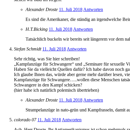
Alexander Droste
11. Juli 2018
Antworten
Es sind die Amerikaner, die ständig an irgendwelche Bei
H.T.Bicking
11. Juli 2018
Antworten
Tatsächlich buckeln wir bereits seit längerem vor dem n
Stefan Schmidt
11. Juli 2018
Antworten
Sehr richtig, was Sie hier schreiben!
„Kampfanzüge für Schwangere“ und „Seminare für sexuelle Viel
Haben Sie da vielleicht Quellen dafür? Ich habe davon noch gar
Ich glaube Ihnen das, würde aber gerne mehr darüber lesen, viel
Kampfanzüge für Schwangere…..wollen diese Menschen tatsächli
Schwangere in den Kampf schicken?
(hier habe ich natürlich polemisch übertrieben)
Alexander Droste
11. Juli 2018
Antworten
Strampelanzüge in nato-grün und Kampfrasseln, damit au
colorado 07
11. Juli 2018
Antworten
Ach, Herr Droste, Ihr Antiamerikanismus ist schon mehrmals 