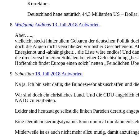
Korrektur:
Deutschland hatte natürlich 44,3 Milliarden US – Dollar 
Wolfgang Andreas
13. Juli 2018
Antworten
Aber…..,
vielleicht steckt hinter allem Gebaren der deutschen Politik d
doch die Augen nicht verschließen vor bisher Geschehenem: Abs
Energienot und -abhängigkeit…die Liste wäre endlos! Und dann
die dreckverschmierten Soldaten bei einer Gefechtsübung „bes
Hoffentlich findet Europa einen solch´ netten „Feindlichen Üb
Sebastian
18. Juli 2018
Antworten
Na ja. Ich bin sehr dafür, die Bundeswehr abzuschaffen und d
Wir sind doch ein christliches Land. Und die CDU angeblich ei
NATO zu erarbeiten.
Leider sind heutzutage selbst die linken Parteien derartig angep
Eine Demilitarisierungsdynamik kann nun mal nur dann entste
Mittlerweile ist es auch nicht mehr allzu mutig, damit anzufang