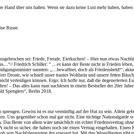
ihre Hand über uns halten. Wenn sie dazu keine Lust mehr haben, haben
öse Russe.
ausgebrochen sei: Friede, Freude, Eierkuchen! – Hier nun etwas Nachhil
das…“// Friedrich Schiller: “ …es kann der Beste nicht in Frieden lebe
teidigungsminister nannten: „…bewaffnet, doch als Friedensheld!“, aktue
 Herr Droste, wie schnell unser trautes Wohlsein und unsere fetten B
icht verteidigen können. Ergo: Ich hoffe nur, daß die degenerierten 
! – Das alles kann man nachlesen in einem Bestseller der 20er Jah
ld Spenglers“, Berlin 2018.
sprengen. Gewiss ist es nur vernünftig auf der Hut zu sein. Allein ge
sten. Uns gegenüber schon mal gar nicht. Eine tüchtige Nationalgarde w
ch. Das Beste von allem wäre tatsächlich ein echter Friedensvertrag oh
 nicht so sicher, die haben noch nie einen Vertrag eingehalten. Einen F
, ob sein Nachfolgeregime ihn erneuert hat. Mit den Westalliierten gibt 