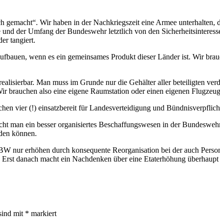
h gemacht“. Wir haben in der Nachkriegszeit eine Armee unterhalten, d
und der Umfang der Bundeswehr letztlich von den Sicherheitsinteress
er tangiert.
ufbauen, wenn es ein gemeinsames Produkt dieser Länder ist. Wir bra
realisierbar. Man muss im Grunde nur die Gehälter aller beteiligten ve
ir brauchen also eine eigene Raumstation oder einen eigenen Flugzeu
n vier (!) einsatzbereit für Landesverteidigung und Bündnisverpflic
cht man ein besser organisiertes Beschaffungswesen in der Bundesweh
rden können.
 BW nur erhöhen durch konsequente Reorganisation bei der auch Perso
t. Erst danach macht ein Nachdenken über eine Etaterhöhung überhaupt
sind mit
*
markiert