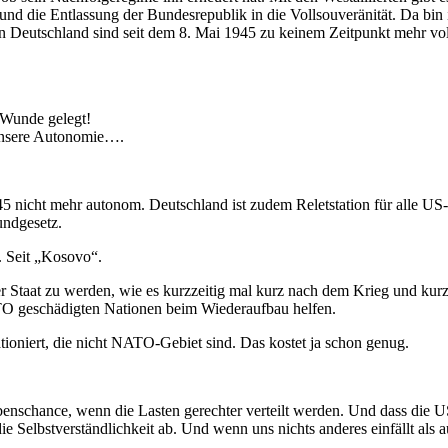
 und die Entlassung der Bundesrepublik in die Vollsouveränität. Da bin
in Deutschland sind seit dem 8. Mai 1945 zu keinem Zeitpunkt mehr vo
e Wunde gelegt!
 unsere Autonomie….
5 nicht mehr autonom. Deutschland ist zudem Reletstation für alle US-
undgesetz.
. Seit „Kosovo“.
ler Staat zu werden, wie es kurzzeitig mal kurz nach dem Krieg und k
TO geschädigten Nationen beim Wiederaufbau helfen.
tioniert, die nicht NATO-Gebiet sind. Das kostet ja schon genug.
benschance, wenn die Lasten gerechter verteilt werden. Und dass die US
die Selbstverständlichkeit ab. Und wenn uns nichts anderes einfällt als