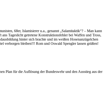
unisten, 68er, Islamisierer u.a., genannt „Salamitaktik“? – Man kann
 ans Tageslicht getretene Konstruktionsfehler bei Waffen und Tross,
undausbildung hinter sich brachte und im weißen Hosenanzügelchen
ttel verborgen bleiben!!! Rom und Oswald Spengler lassen grüßen!
einen Plan für die Auflösung der Bundeswehr und den Ausstieg aus der