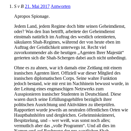
S v B
21. Mai 2017
Antworten
Apropos Spionage.
Jedem Land, jedem Regime doch bitte seinen Geheimdienst,
oder? Was den Iran betrifft, arbeitete der Geheimdienst
einstmals natürlich im Auftrag des westlich orientierten,
säkularen Shah-Regimes, während der von heute eben im
Auftrag der Geistlichkeit unterwegs ist. Recht viel
zuvorkommender als die heutigen „Agenten Ihrer Majestät“
gerierten sich die Shah-Schergen dabei auch nicht unbedingt.
Ohne es zu ahnen, war ich damals eine Zeitlang mit einem
iranischen Agenten liiert. Offiziell war dieser Mitglied des
iranischen diplomatischen Corps. Seine wahre Funktion
jedoch bestand, wie mir erst im Nachhinein bewusst wurde, in
der Leitung eines engmaschigen Netzwerks zum
Ausspionieren iranischer Studenten in Deutschland. Diese
waren durch seine Erfüllungsgehilfen bezüglich ihrer
politischen Ausrichtung und Aktivitäten zu überprüfen.
Rapportiert wurde jeweils an neutralen öffentlichen Orten wie
Hauptbahnhöfen und dergleichen. Geheimniskrämerei,
Bespitzelung, und – wer weiß, was sonst noch alles;
vermutlich aber das „volle Programm“. Und all dies im
Namen und auf Rechnung der pro-westlichen Shah-