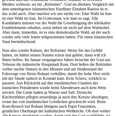
Medien weltweit, sei ein „Reformer“. Und im direkten Vergleich mit
dem unterlegenen islamistischen Hardliner Ebrahim Raeissi ist er
das wohl auch. Aber machen wir uns nichts vor: Eine Wahl im Iran
ist eine Wahl im Iran. Im Gottesstaat, wie man so sagt. Alle
Kandidaten müssen vor der Wahl die Genehmigung des klerikalen
Establishments erhalten, sonst stehen sie nicht auf dem Wahlzettel.
Aber dann, immerhin, ist es eine demokratische Wahl, an der auch
wieder sehr viele Iraner teilgenommen haben. Für einen islamischen
Staat beeindruckend.
Nun also wieder Ruhani, der Reformer. Wenn Sie das Gefühl
haben, sie hätten seinen Namen schon mal gehört, dann will ich
Ihnen helfen. Im Januar vergangenen Jahres besuchte der Gast aus
Teheran die italienische Hauptstadt Rom. Dort ließen die Behörden
vorher nackte Statuen in den Museen und am Straßenrand der
Fahrwege von Herrn Ruhani verhüllen, damit der hohe Herr nicht
mit der Sünde optisch in Kontakt kam. Kein Scherz, wirklich so
passiert. Aus Rücksicht auf den muslimischen Glauben des
iranischen Präsidenten wurde beim Abendessen auch kein Wein
serviert. Die Gäste hatten ja Wasser und Saft. Deutsche
Kirchenführer pflegen neuerdings ja auch ihre Kreuze abzulegen,
wenn das von muslimischen Geistlichen gewünscht wird. Beim
Rom-Besuch traf Ruhani übrigens auch Papst Franziskus,
geistliches Oberhaupt der katholischen Weltkirche. Ob dort vorher
alle Kreuze abgehängt wurden, damit sich der Gast wohlfühlte, ist