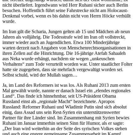
nicht überliefert. Irgendwann wird Herr Ruhani sicher auch Berlin
besuchen. Hoffentlich führt seine Fahrstrecke nicht am Holocaust-
Denkmal vorbei, wenn es bis dahin nicht von Herrn Höcke verhüllt
wurde.
Im Iran gilt die Scharia, Jungen gelten ab 15 und Mädchen ab neun
Jahren als volljährig. Die Todesstrafe wird im Iran oft vollstreckt,
immer wieder auch an Jugendlichen. Etwa 100 Minderjährige
warten derzeit nach Angaben von Menschenrechtsorganisationen in
ihren Zellen auf die Hinrichtung. Die 16-jährige Atefah Sahaaleh
aus Neka wurde erhängt, nachdem sie wegen „unkeuschen
Verhaltens“ zum Tode verurteilt worden war. Unter staatlicher Folter
hatte sie zugegeben, dass sie mehrfach vergewaltigt worden sei.
Selbst schuld, wird der Mullah sagen…
Ja, im Land des Reformers ist was los. Als Ruhani 2013 zum ersten
Mal gewählt wurde, nannte er danach Israel ein „elendes regionales
Land“. Das finde ich hinnehmbar, seit US-Präsident Obama
Russland einst als „regionale Macht“ bezeichnete. Apropos
Russland: Reformer Ruhani und Wladimir Putin sind sich absolut
einig, dass Assad uns sein Rest-Syrien ein unterstützenswerter
Partner für ihre Länder sind. Im Zusammenhang mit Syrien bewies
Ruhani im Januar immerhin seinen Sinn für Humor, als er sagte:
„Der Iran wird weiterhin an der Seite des syrischen Volkes stehen
und auch eine engere gemeinsame Zusammenarbeit im Kampf