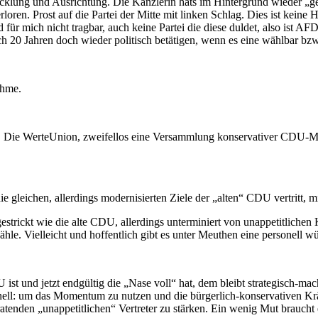
klung und Ausrichtung. Die Kanzlerin hats im Hintergrund wieder „ger
en. Prost auf die Partei der Mitte mit linken Schlag. Dies ist keine He
für mich nicht tragbar, auch keine Partei die diese duldet, also ist A
20 Jahren doch wieder politisch betätigen, wenn es eine wählbar bzw v
ahme.
n. Die WerteUnion, zweifellos eine Versammlung konservativer CDU-Mitg
ie gleichen, allerdings modernisierten Ziele der „alten“ CDU vertritt, 
gestrickt wie die alte CDU, allerdings unterminiert von unappetitliche
wähle. Vielleicht und hoffentlich gibt es unter Meuthen eine personell
st und jetzt endgültig die „Nase voll“ hat, dem bleibt strategisch-mach
hnell: um das Momentum zu nutzen und die bürgerlich-konservativen Krä
atenden „unappetitlichen“ Vertreter zu stärken. Ein wenig Mut braucht