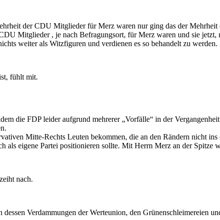
Mehrheit der CDU Mitglieder für Merz waren nur ging das der Mehrheit 
CDU Mitglieder , je nach Befragungsort, für Merz waren und sie jetzt, 
ichts weiter als Witzfiguren und verdienen es so behandelt zu werden.
st, fühlt mit.
dem die FDP leider aufgrund mehrerer „Vorfälle“ in der Vergangenhei
en.
servativen Mitte-Rechts Leuten bekommen, die an den Rändern nicht ins 
h als eigene Partei positionieren sollte. Mit Herrn Merz an der Spitze 
zeiht nach.
nach dessen Verdammungen der Werteunion, den Grünenschleimereien u