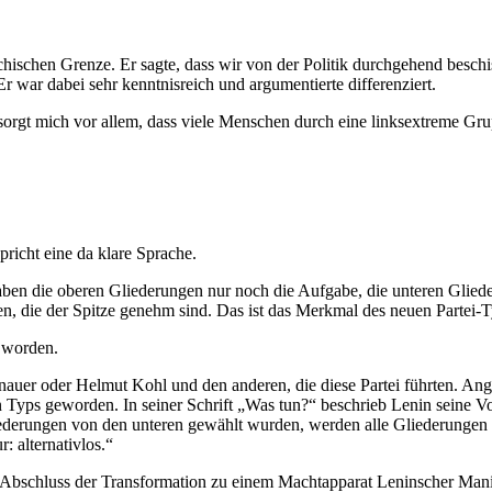
ichischen Grenze. Er sagte, dass wir von der Politik durchgehend besch
r war dabei sehr kenntnisreich und argumentierte differenziert.
sorgt mich vor allem, dass viele Menschen durch eine linksextreme Gr
richt eine da klare Sprache.
 haben die oberen Gliederungen nur noch die Aufgabe, die unteren Glied
, die der Spitze genehm sind. Das ist das Merkmal des neuen Partei-Typs
t worden.
uer oder Helmut Kohl und den anderen, die diese Partei führten. Angel
neuen Typs geworden. In seiner Schrift „Was tun?“ beschrieb Lenin sein
iederungen von den unteren gewählt wurden, werden alle Gliederungen 
: alternativlos.“
er Abschluss der Transformation zu einem Machtapparat Leninscher Mani