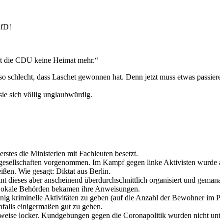
AfD!
t die CDU keine Heimat mehr.“
so schlecht, dass Laschet gewonnen hat. Denn jetzt muss etwas passier
ie sich völlig unglaubwürdig.
rstes die Ministerien mit Fachleuten besetzt.
angesellschaften vorgenommen. Im Kampf gegen linke Aktivisten wurde
ßen. Wie gesagt: Diktat aus Berlin.
int dieses aber anscheinend überdurchschnittlich organisiert und gema
Lokale Behörden bekamen ihre Anweisungen.
enig kriminelle Aktivitäten zu geben (auf die Anzahl der Bewohner im 
enfalls einigermaßen gut zu gehen.
weise locker. Kundgebungen gegen die Coronapolitik wurden nicht unt