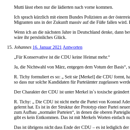
Mutti lässt eben nur die lädierten nach vorne kommen.
Ich sprach kürzlich mit einem Bundes Polizisten an der österre
Migranten uns in der Zukunft massiv auf die Füße fallen wird. E
Wenn ich an die nächsten Jahre in Deutschland denke, dann be
wäre ihr persönliches Glück.
Johannes
16. Januar 2021
Antworten
„Für Konservative ist die CDU keine Heimat mehr.“
Ja, die Nichtwahl von März, entgegen dem Votum der Basis“, sp
R. Tichy formuliert es so: „ Seit sie [Merkel] die CDU formt,
so dass nur solche Kandidaten für Parteiämter zugelassen werden
Der Charakter der CDU ist unter Merkel inˋs toxische geänder
R. Tichy: „ Die CDU ist nicht mehr die Partei von Konrad Adena
gelernt hat. Es ist in der Struktur der Prototyp einer Partei 
zum Aufbau „normaler Parteien“, in denen die oberen Parteigl
gibt es kein Entkommen. Das ist mit Merkels Worten einfach nur
Das ist übrigens nicht dass Ende der CDU – es ist lediglich d