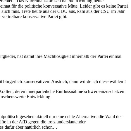
ichtet“. Das Narrenhauskarusell hat die Richtung heute
imat für die politische konversative Mitte. Leider gibt es keine Partei
FD auch raus. Trete heute aus der CDU aus, kam aus der CSU im Jahr
ertretbare konservative Partei gibt.
lieder, hat damit ihre Machtlosigkeit innerhalb der Partei einmal
mit bürgerlich-konservativem Anstrich, dann würde ich diese wählen !
n Kräften, deren innerparteiliche Einflussnahme schwer einzuschätzen
 wünschenswerte Entwicklung.
tpolitisch gesehen aktuell nur eine echte Alternative: die Wahl der
fte in der AfD gegen die trotz anderslautender
 es dafür aber natürlich schon…