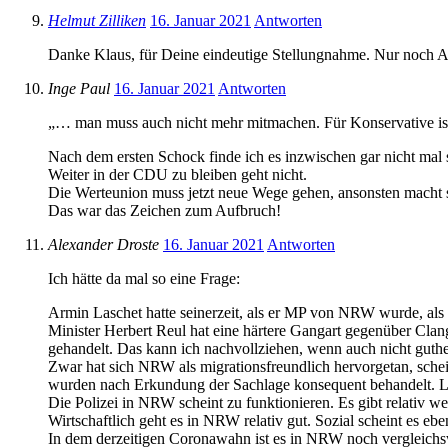
Helmut Zilliken
16. Januar 2021
Antworten
Danke Klaus, für Deine eindeutige Stellungnahme. Nur noch 
Inge Paul
16. Januar 2021
Antworten
„… man muss auch nicht mehr mitmachen. Für Konservative is
Nach dem ersten Schock finde ich es inzwischen gar nicht mal 
Weiter in der CDU zu bleiben geht nicht.
Die Werteunion muss jetzt neue Wege gehen, ansonsten macht s
Das war das Zeichen zum Aufbruch!
Alexander Droste
16. Januar 2021
Antworten
Ich hätte da mal so eine Frage:
Armin Laschet hatte seinerzeit, als er MP von NRW wurde, als e
Minister Herbert Reul hat eine härtere Gangart gegenüber Cl
gehandelt. Das kann ich nachvollziehen, wenn auch nicht guthei
Zwar hat sich NRW als migrationsfreundlich hervorgetan, sche
wurden nach Erkundung der Sachlage konsequent behandelt. 
Die Polizei in NRW scheint zu funktionieren. Es gibt relativ w
Wirtschaftlich geht es in NRW relativ gut. Sozial scheint es eb
In dem derzeitigen Coronawahn ist es in NRW noch vergleichs