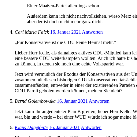
Einer Maaßen-Partei allerdings schon.
Außerdem kann ich nicht nachvollziehen, wieso Merz ein
aber der ist doch nicht mehr ganz dicht.
Carl Maria Falck
16. Januar 2021
Antworten
„Für Konservative ist die CDU keine Heimat mehr.“
Lieber Herr Kelle, als damaliges aktives CDU-Mitglied kam ich
eine bessere CDU weiterkämpfen wollten. Auch ich hatte bis h
zu können, in denen sie noch eine echte Volkspartei war.
Jetzt wird vermutlich der Exodus der Konservativen aus der Un
zusammen mit diesen bisherigen CDU-Konservativen tatsächlic
zusammenfänden, entweder in einer der existierenden Parteien 
CDU Paroli geboten werden können, meinen Sie nicht?
Bernd Golembowska
16. Januar 2021
Antworten
Jetzt kann Ihr angedeuteter Plan B greifen, lieber Herr Kelle.
war, bin und werde – bei einer WUD würde ich sogar meine bla
Klaus Dageförde
16. Januar 2021
Antworten