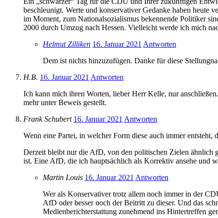
Ein „schwarzer“ Tag für die CDU und Ihrer zukünftigen Entwic
beschleunigt. Werte und konservativer Gedanke haben heute verlor
im Moment, zum Nationalsozialismus bekennende Politiker sind 
2000 durch Umzug nach Hessen. Vielleicht werde ich mich nach 
Helmut Zilliken
16. Januar 2021
Antworten
Dem ist nichts hinzuzufügen. Danke für diese Stellungn
H.B.
16. Januar 2021
Antworten
Ich kann mich ihren Worten, lieber Herr Kelle, nur anschließe
mehr unter Beweis gestellt.
Frank Schubert
16. Januar 2021
Antworten
Wenn eine Partei, in welcher Form diese auch immer entsteht, d
Derzeit bleibt nur die AfD, von den politischen Zielen ähnlich 
ist. Eine AfD, die ich hauptsächlich als Korrektiv ansehe und 
Martin Louis
16. Januar 2021
Antworten
Wer als Konservativer trotz allem noch immer in der CDU i
AfD oder besser noch der Beitritt zu dieser. Und das sc
Medienberichterstattung zunehmend ins Hintertreffen ger