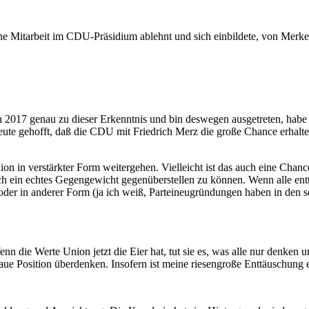
e Mitarbeit im CDU-Präsidium ablehnt und sich einbildete, von Merkel
 2017 genau zu dieser Erkenntnis und bin deswegen ausgetreten, habe ab
eute gehofft, daß die CDU mit Friedrich Merz die große Chance erhalt
ion in verstärkter Form weitergehen. Vielleicht ist das auch eine Cha
h ein echtes Gegengewicht gegenüberstellen zu können. Wenn alle en
oder in anderer Form (ja ich weiß, Parteineugründungen haben in den se
 Wenn die Werte Union jetzt die Eier hat, tut sie es, was alle nur de
ue Position überdenken. Insofern ist meine riesengroße Enttäuschung 