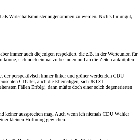
 als Wirtschaftsminister angenommen zu werden. Nichts für ungut,
er immer auch diejenigen respektiert, die z.B. in der Werteunion für
en könne, sich noch einmal zu besinnen und an die Zeiten anknüpfen
nce, der perspektivisch immer linker und grüner werdenden CDU
ttäuschten CDUler, auch die Ehemaligen, sich JETZT
ltensten Fällen Erfolg), dann müßte doch einer solch degenerierten
nken und keiner aussprechen mag. Auch wenn ich niemals CDU Wähler
einer kleinen Hoffnung gewichen.