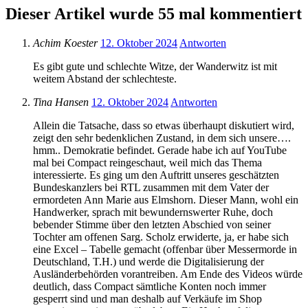
Dieser Artikel wurde 55 mal kommentiert
Achim Koester
12. Oktober 2024
Antworten
Es gibt gute und schlechte Witze, der Wanderwitz ist mit
weitem Abstand der schlechteste.
Tina Hansen
12. Oktober 2024
Antworten
Allein die Tatsache, dass so etwas überhaupt diskutiert wird,
zeigt den sehr bedenklichen Zustand, in dem sich unsere….
hmm.. Demokratie befindet. Gerade habe ich auf YouTube
mal bei Compact reingeschaut, weil mich das Thema
interessierte. Es ging um den Auftritt unseres geschätzten
Bundeskanzlers bei RTL zusammen mit dem Vater der
ermordeten Ann Marie aus Elmshorn. Dieser Mann, wohl ein
Handwerker, sprach mit bewundernswerter Ruhe, doch
bebender Stimme über den letzten Abschied von seiner
Tochter am offenen Sarg. Scholz erwiderte, ja, er habe sich
eine Excel – Tabelle gemacht (offenbar über Messermorde in
Deutschland, T.H.) und werde die Digitalisierung der
Ausländerbehörden vorantreiben. Am Ende des Videos würde
deutlich, dass Compact sämtliche Konten noch immer
gesperrt sind und man deshalb auf Verkäufe im Shop