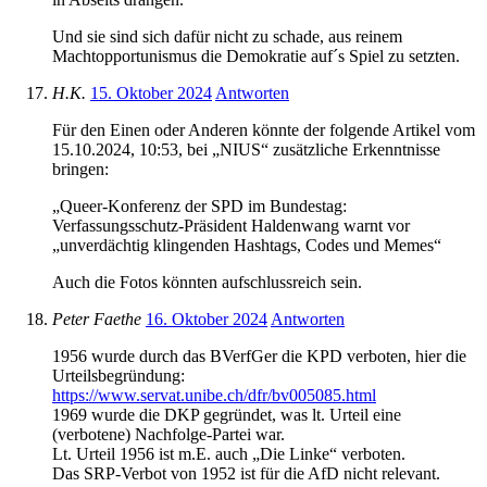
Und sie sind sich dafür nicht zu schade, aus reinem
Machtopportunismus die Demokratie auf´s Spiel zu setzten.
H.K.
15. Oktober 2024
Antworten
Für den Einen oder Anderen könnte der folgende Artikel vom
15.10.2024, 10:53, bei „NIUS“ zusätzliche Erkenntnisse
bringen:
„Queer-Konferenz der SPD im Bundestag:
Verfassungsschutz-Präsident Haldenwang warnt vor
„unverdächtig klingenden Hashtags, Codes und Memes“
Auch die Fotos könnten aufschlussreich sein.
Peter Faethe
16. Oktober 2024
Antworten
1956 wurde durch das BVerfGer die KPD verboten, hier die
Urteilsbegründung:
https://www.servat.unibe.ch/dfr/bv005085.html
1969 wurde die DKP gegründet, was lt. Urteil eine
(verbotene) Nachfolge-Partei war.
Lt. Urteil 1956 ist m.E. auch „Die Linke“ verboten.
Das SRP-Verbot von 1952 ist für die AfD nicht relevant.