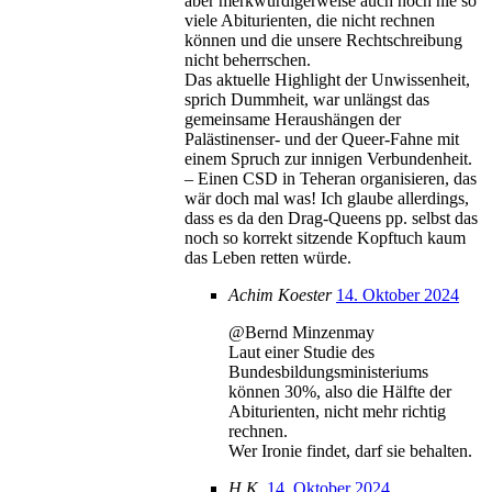
aber merkwürdigerweise auch noch nie so
viele Abiturienten, die nicht rechnen
können und die unsere Rechtschreibung
nicht beherrschen.
Das aktuelle Highlight der Unwissenheit,
sprich Dummheit, war unlängst das
gemeinsame Heraushängen der
Palästinenser- und der Queer-Fahne mit
einem Spruch zur innigen Verbundenheit.
– Einen CSD in Teheran organisieren, das
wär doch mal was! Ich glaube allerdings,
dass es da den Drag-Queens pp. selbst das
noch so korrekt sitzende Kopftuch kaum
das Leben retten würde.
Achim Koester
14. Oktober 2024
@Bernd Minzenmay
Laut einer Studie des
Bundesbildungsministeriums
können 30%, also die Hälfte der
Abiturienten, nicht mehr richtig
rechnen.
Wer Ironie findet, darf sie behalten.
H.K.
14. Oktober 2024