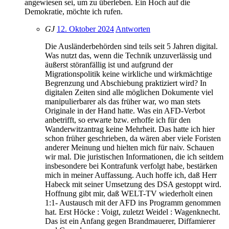
angewiesen sei, um zu überleben. Ein Hoch auf die
Demokratie, möchte ich rufen.
GJ
12. Oktober 2024
Antworten
Die Ausländerbehörden sind teils seit 5 Jahren digital.
Was nutzt das, wenn die Technik unzuverlässig und
äußerst störanfällig ist und aufgrund der
Migrationspolitik keine wirkliche und wirkmächtige
Begrenzung und Abschiebung praktiziert wird? In
digitalen Zeiten sind alle möglichen Dokumente viel
manipulierbarer als das früher war, wo man stets
Originale in der Hand hatte. Was ein AFD-Verbot
anbetrifft, so erwarte bzw. erhoffe ich für den
Wanderwitzantrag keine Mehrheit. Das hatte ich hier
schon früher geschrieben, da wären aber viele Foristen
anderer Meinung und hielten mich für naiv. Schauen
wir mal. Die juristischen Informationen, die ich seitdem
insbesondere bei Kontrafunk verfolgt habe, bestärken
mich in meiner Auffassung. Auch hoffe ich, daß Herr
Habeck mit seiner Umsetzung des DSA gestoppt wird.
Hoffnung gibt mir, daß WELT-TV wiederholt einen
1:1- Austausch mit der AFD ins Programm genommen
hat. Erst Höcke : Voigt, zuletzt Weidel : Wagenknecht.
Das ist ein Anfang gegen Brandmauerer, Diffamierer