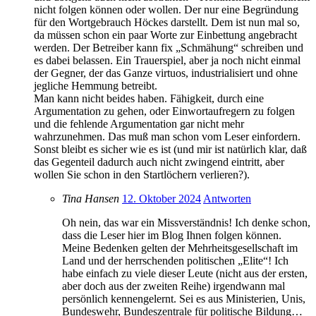
nicht folgen können oder wollen. Der nur eine Begründung
für den Wortgebrauch Höckes darstellt. Dem ist nun mal so,
da müssen schon ein paar Worte zur Einbettung angebracht
werden. Der Betreiber kann fix „Schmähung“ schreiben und
es dabei belassen. Ein Trauerspiel, aber ja noch nicht einmal
der Gegner, der das Ganze virtuos, industrialisiert und ohne
jegliche Hemmung betreibt.
Man kann nicht beides haben. Fähigkeit, durch eine
Argumentation zu gehen, oder Einwortaufregern zu folgen
und die fehlende Argumentation gar nicht mehr
wahrzunehmen. Das muß man schon vom Leser einfordern.
Sonst bleibt es sicher wie es ist (und mir ist natürlich klar, daß
das Gegenteil dadurch auch nicht zwingend eintritt, aber
wollen Sie schon in den Startlöchern verlieren?).
Tina Hansen
12. Oktober 2024
Antworten
Oh nein, das war ein Missverständnis! Ich denke schon,
dass die Leser hier im Blog Ihnen folgen können.
Meine Bedenken gelten der Mehrheitsgesellschaft im
Land und der herrschenden politischen „Elite“! Ich
habe einfach zu viele dieser Leute (nicht aus der ersten,
aber doch aus der zweiten Reihe) irgendwann mal
persönlich kennengelernt. Sei es aus Ministerien, Unis,
Bundeswehr, Bundeszentrale für politische Bildung…