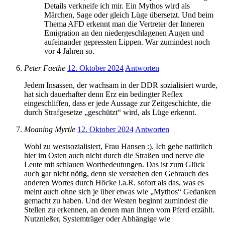
Details verkneife ich mir. Ein Mythos wird als
Märchen, Sage oder gleich Lüge übersetzt. Und beim
Thema AFD erkennt man die Vertreter der Inneren
Emigration an den niedergeschlagenen Augen und
aufeinander gepressten Lippen. War zumindest noch
vor 4 Jahren so.
Peter Faethe
12. Oktober 2024
Antworten
Jedem Insassen, der wachsam in der DDR sozialisiert wurde,
hat sich dauerhafter denn Erz ein bedingter Reflex
eingeschliffen, dass er jede Aussage zur Zeitgeschichte, die
durch Strafgesetze „geschützt“ wird, als Lüge erkennt.
Moaning Myrtle
12. Oktober 2024
Antworten
Wohl zu westsozialisiert, Frau Hansen :). Ich gehe natürlich
hier im Osten auch nicht durch die Straßen und nerve die
Leute mit schlauen Wortbedeutungen. Das ist zum Glück
auch gar nicht nötig, denn sie verstehen den Gebrauch des
anderen Wortes durch Höcke i.a.R. sofort als das, was es
meint auch ohne sich je über etwas wie „Mythos“ Gedanken
gemacht zu haben. Und der Westen beginnt zumindest die
Stellen zu erkennen, an denen man ihnen vom Pferd erzählt.
Nutznießer, Systemträger oder Abhängige wie