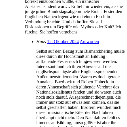
korrekt einzuordnen wußte, ein iranischer
Austauschstudent war…. Er fiel mir wieder ein, als die
junge grüne Bundestagsabgeordnete Emilia Fester den
fraglichen Namen irgendwie mit einem Fisch in
Verbindung brachte. Und da hoffen Sie auf
Diskussionen um Begriffe wie Mythos oder Kult? Ich
fürchte, Sie hoffen vergebens.
Hans
12. Oktober 2024
Antworten
Selbst auf den Bezug zum Bismarckhering mußte
diese durch ihr Höchstmaß an Bildung
auffallende Fester noch hingewiesen werden.
Interessant fand ich ihren Hinweis auf die
englischsprachigste aller Englich-sprechenden
Außenmenstruierenden. Waren es doch gerade
Annalena Baerbock und Robert Habeck, in
deren Ahnenschaft sich glühende Verehrer des
Nationalsozialismus fanden und sie waren auch
noch stolz darauf. Ausgerechnet diejenigen, die
immer nur stolz auf etwas sein können, das sie
selbst geschaffen haben. Insofern wundert mich
dieser missionarische Eifer der Nachfahren
überhaupt nicht mehr. Den Nachfahren fehlt es
immens an Bildung, umso größer ist aber ihr