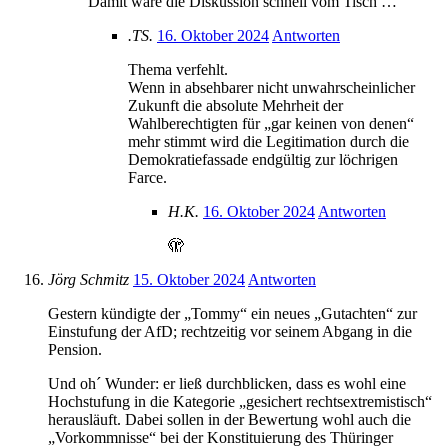
Damit wäre die Diskussion schnell vom Tisch …
.TS.
16. Oktober 2024
Antworten
Thema verfehlt.
Wenn in absehbarer nicht unwahrscheinlicher
Zukunft die absolute Mehrheit der
Wahlberechtigten für „gar keinen von denen“
mehr stimmt wird die Legitimation durch die
Demokratiefassade endgültig zur löchrigen
Farce.
H.K.
16. Oktober 2024
Antworten
🫣
Jörg Schmitz
15. Oktober 2024
Antworten
Gestern kündigte der „Tommy“ ein neues „Gutachten“ zur
Einstufung der AfD; rechtzeitig vor seinem Abgang in die
Pension.
Und oh´ Wunder: er ließ durchblicken, dass es wohl eine
Hochstufung in die Kategorie „gesichert rechtsextremistisch“
herausläuft. Dabei sollen in der Bewertung wohl auch die
„Vorkommnisse“ bei der Konstituierung des Thüringer