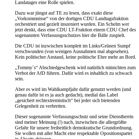
Landatages eine Rolle spielen.
Dazu war jüngst auf TE zu lesen, dass exakt diese
„Vorkommnisse“ von der dortigen CDU Landtagsfraktion
orchestriert und gezielt inszeniert wurden. Ein Schelm wer
jetzt denkt, dass eine CDU LT-Fraktion einem CDU Chef des
sogenannten Verfassungsschutzes hier die Bälle zuspielt.
Die CDU ist inzwischen komplett im Links/Grünen Sumpf
verschwunden (von wenigen Ausnahmen mal abgesehen).
Kein politischer Anstand, keine politische Ehre mehr an Bord.
„Tommy´s“ Abschiedgeschenk wird natürlich mitnichten zum
Verbot der AfD führen. Dafür wird es inhaltlich zu schwach
sein.
Aber es wird im Wahlkampfjahr dafür genutzt werden (und
genau dafür ist es ja auch gedacht), medial das Label
„gesichert rechtextremistisch“ bei jeder sich bietenden
Gelegenheit zu verbreiten.
Dieser sogenannte Verfassungsschutz und seine Dienstherrin
sind meiner Meinung (!) nach, inzwischen die allergrößte
Gefahr für unsere freiheitlich demokratische Grundordnung.
Sie wollen mit aller Macht eine respektable Opositionspartei
in Abseits drängen.