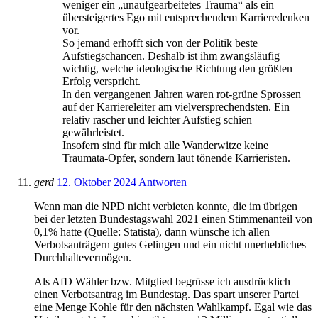
weniger ein „unaufgearbeitetes Trauma“ als ein
übersteigertes Ego mit entsprechendem Karrieredenken
vor.
So jemand erhofft sich von der Politik beste
Aufstiegschancen. Deshalb ist ihm zwangsläufig
wichtig, welche ideologische Richtung den größten
Erfolg verspricht.
In den vergangenen Jahren waren rot-grüne Sprossen
auf der Karriereleiter am vielversprechendsten. Ein
relativ rascher und leichter Aufstieg schien
gewährleistet.
Insofern sind für mich alle Wanderwitze keine
Traumata-Opfer, sondern laut tönende Karrieristen.
gerd
12. Oktober 2024
Antworten
Wenn man die NPD nicht verbieten konnte, die im übrigen
bei der letzten Bundestagswahl 2021 einen Stimmenanteil von
0,1% hatte (Quelle: Statista), dann wünsche ich allen
Verbotsanträgern gutes Gelingen und ein nicht unerhebliches
Durchhaltevermögen.
Als AfD Wähler bzw. Mitglied begrüsse ich ausdrücklich
einen Verbotsantrag im Bundestag. Das spart unserer Partei
eine Menge Kohle für den nächsten Wahlkampf. Egal wie das