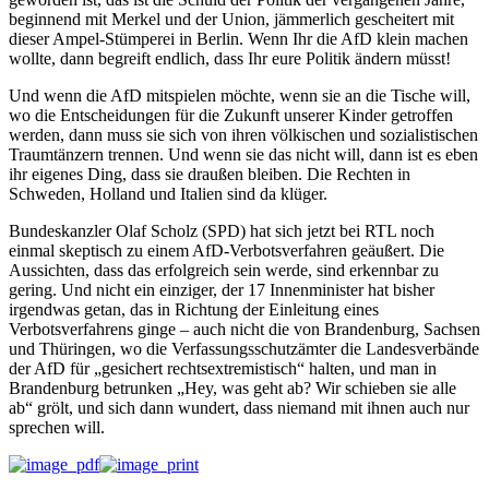
beginnend mit Merkel und der Union, jämmerlich gescheitert mit
dieser Ampel-Stümperei in Berlin. Wenn Ihr die AfD klein machen
wollte, dann begreift endlich, dass Ihr eure Politik ändern müsst!
Und wenn die AfD mitspielen möchte, wenn sie an die Tische will,
wo die Entscheidungen für die Zukunft unserer Kinder getroffen
werden, dann muss sie sich von ihren völkischen und sozialistischen
Traumtänzern trennen. Und wenn sie das nicht will, dann ist es eben
ihr eigenes Ding, dass sie draußen bleiben. Die Rechten in
Schweden, Holland und Italien sind da klüger.
Bundeskanzler Olaf Scholz (SPD) hat sich jetzt bei RTL noch
einmal skeptisch zu einem AfD-Verbotsverfahren geäußert. Die
Aussichten, dass das erfolgreich sein werde, sind erkennbar zu
gering. Und nicht ein einziger, der 17 Innenminister hat bisher
irgendwas getan, das in Richtung der Einleitung eines
Verbotsverfahrens ginge – auch nicht die von Brandenburg, Sachsen
und Thüringen, wo die Verfassungsschutzämter die Landesverbände
der AfD für „gesichert rechtsextremistisch“ halten, und man in
Brandenburg betrunken „Hey, was geht ab? Wir schieben sie alle
ab“ grölt, und sich dann wundert, dass niemand mit ihnen auch nur
sprechen will.