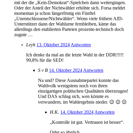
mit der die „Kein-Demokrat“-Spielchen dann weitergingen.
Oder der Anteil der Nichtwähler erhöhte sich. Forsa meldet
momentan ja schon längerfristig ein Fünftel
„Unentschlossene/Nichtwähler“. Wenn viele frühere AfD-
Unterstützer dann der Wahlurne fernbleiben, käme das
allerdings den etablierten Parteien prozente-technisch doch
zugute …
Leyh
13. Oktober 2024
Antworten
Ich denke da mal an die letzte Wahl in der DDR!!!!!
99,8% für die SED!
S v B
14. Oktober 2024
Antworten
Na und? Diese Ausnahmepartei konnte das
Wahlvolk wenigstens noch von ihren
einzigartigen politischen Qualitäten überzeugen!
Und DAS schlug sich, wen könnte es
verwundern, im Wahlergebnis nieder. 😉 😉 😉
H.K.
14. Oktober 2024
Antworten
„Kontrolle ist gut. Vertrauen ist besser“.
Oder so ähnlich …