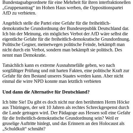
Bundestagsabgeordnete für eine Mehrheit für ihren interfraktionellen
„Gruppenantrag“ im Hohen Haus werben, die Oppositionspartei
AfD zu verbieten.
Angeblich stelle die Partei eine Gefahr für die freiheitlich-
demokratische Grundordnung der Bundesrepublik Deutschland dar.
Ich bin der Meinung, ein mögliches Verbot der AfD wäre selbst die
eigentliche Gefahr für die freiheitlich-demokratische Grundordnung.
Politische Gegner, meinetwegen politische Feinde, bekämpft man
nicht durch ein Verbot, sondern man bekämpft sie politisch. Des
nennt man Demokratie.
Tatsächlich kann es extreme Ausnahmefälle geben, wo nach
sorgfältiger Prüfung und mit harten Fakten, eine politische Kraft zur
Gefahr für den Bestand unseres Staates werden kann. Aber nicht
einmal die wirre NPD konnte man letztlich verbieten
Und dann die Alternative für Deutschland?
Ich bitte Sie! Da gibt es doch nicht nur den berühmten Herrn Höcke
aus Thüringen, der seit 10 Jahren als rechtes Schreckgespenst durch
die Lande getragen wird. Der Pädagoge aus Hessen soll eine Gefahr
für die freiheitlich-demokratische Grundordnung sein? Weil er
gruselige Auftritte hinlegt, und das Erinnern an den Holocaust als
„Schuldkult“ schmäht?