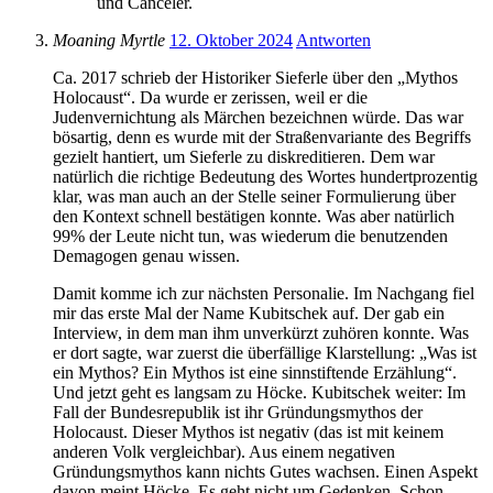
und Canceler.
Moaning Myrtle
12. Oktober 2024
Antworten
Ca. 2017 schrieb der Historiker Sieferle über den „Mythos
Holocaust“. Da wurde er zerissen, weil er die
Judenvernichtung als Märchen bezeichnen würde. Das war
bösartig, denn es wurde mit der Straßenvariante des Begriffs
gezielt hantiert, um Sieferle zu diskreditieren. Dem war
natürlich die richtige Bedeutung des Wortes hundertprozentig
klar, was man auch an der Stelle seiner Formulierung über
den Kontext schnell bestätigen konnte. Was aber natürlich
99% der Leute nicht tun, was wiederum die benutzenden
Demagogen genau wissen.
Damit komme ich zur nächsten Personalie. Im Nachgang fiel
mir das erste Mal der Name Kubitschek auf. Der gab ein
Interview, in dem man ihm unverkürzt zuhören konnte. Was
er dort sagte, war zuerst die überfällige Klarstellung: „Was ist
ein Mythos? Ein Mythos ist eine sinnstiftende Erzählung“.
Und jetzt geht es langsam zu Höcke. Kubitschek weiter: Im
Fall der Bundesrepublik ist ihr Gründungsmythos der
Holocaust. Dieser Mythos ist negativ (das ist mit keinem
anderen Volk vergleichbar). Aus einem negativen
Gründungsmythos kann nichts Gutes wachsen. Einen Aspekt
davon meint Höcke. Es geht nicht um Gedenken. Schon