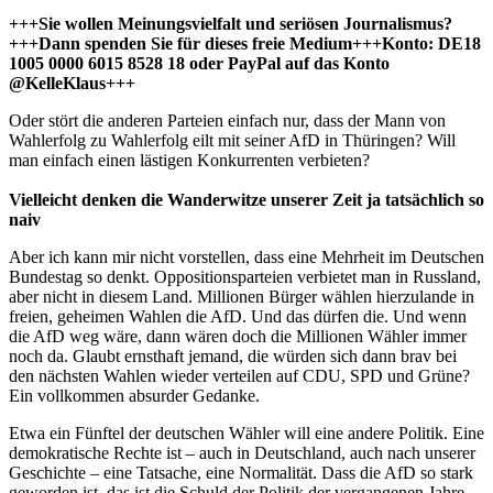
+++Sie wollen Meinungsvielfalt und seriösen Journalismus?
+++Dann spenden Sie für dieses freie Medium+++Konto: DE18
1005 0000 6015 8528 18 oder PayPal auf das Konto
@KelleKlaus+++
Oder stört die anderen Parteien einfach nur, dass der Mann von
Wahlerfolg zu Wahlerfolg eilt mit seiner AfD in Thüringen? Will
man einfach einen lästigen Konkurrenten verbieten?
Vielleicht denken die Wanderwitze unserer Zeit ja tatsächlich so
naiv
Aber ich kann mir nicht vorstellen, dass eine Mehrheit im Deutschen
Bundestag so denkt. Oppositionsparteien verbietet man in Russland,
aber nicht in diesem Land. Millionen Bürger wählen hierzulande in
freien, geheimen Wahlen die AfD. Und das dürfen die. Und wenn
die AfD weg wäre, dann wären doch die Millionen Wähler immer
noch da. Glaubt ernsthaft jemand, die würden sich dann brav bei
den nächsten Wahlen wieder verteilen auf CDU, SPD und Grüne?
Ein vollkommen absurder Gedanke.
Etwa ein Fünftel der deutschen Wähler will eine andere Politik. Eine
demokratische Rechte ist – auch in Deutschland, auch nach unserer
Geschichte – eine Tatsache, eine Normalität. Dass die AfD so stark
geworden ist, das ist die Schuld der Politik der vergangenen Jahre,