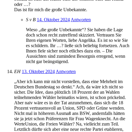
oder …?
Das ist für mich die große Unbekannte.
S v B
14. Oktober 2024
Antworten
Wieso „die große Unbekannte“? Sie haben die Lage
doch schon recht zutreffend skizziert. Vertrauen Sie
Ihren eigenen Worten, liebe Angelika. Es ist so wie Sie
es schildern. Ihr …? ließe sich beliebig fortsetzen. Auch
Ihnen fiele sicher noch etliches dazu ein. – Die
Aussichten sind zumindest Besorgnis erregend, wenn
nicht gar beängstigend.
EH
13. Oktober 2024
Antworten
„Aber ich kann mir nicht vorstellen, dass eine Mehrheit im
Deutschen Bundestag so denkt.“ Ach, da wäre ich nicht so
sicher. Die Idee, dass plötzlich 18 Prozent der an Wahlen
teilnehmenden Wähler heimatlos wären, ist schon prickelnd.
Aber naiv wäre es in der Tat anzunehmen, dass sich die 18
Prozent vertrauensvoll an Union, SPD oder Grüne wenden.
Nicht mal in höherem Ausmaß ans BSW, andernfalls hätten
sie ja jetzt schon Präferenzen für Frau Wagenknecht. An die
WerteUnion, die Freien Wähler? Na, vielleicht zum Teil.
Letztlich dürfte sich aber eine neue rechte Partei etablieren,