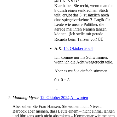
@H.K, S v B :
Klar haben Sie recht, wenn man die
8 durch einen senkrechten Strich
teilt, ergibt das 3, zusätzlich noch
eine spiegelverkehrte 3. Logik für
Leute wie unsere Politiker, die
gerade mal ihren Namen tanzen
können. (Ich stelle mir gerade
Ricarda beim Tanzen vor) 👯‍♀️
H.K.
15. Oktober 2024
Ich komme nur ins Schwimmen,
wenn ich die Acht waagerecht teile.
Aber es muß ja einfach stimmen.
0 + 0 = 8
…
Moaning Myrtle
12. Oktober 2024
Antworten
Aber sehen Sie Frau Hansen, Sie wollen nicht Niveau
Bärbock aber meinen, dass Leute einem – nicht einmal langen
und übrigens auch nicht abstrakten – Kommentar wie meinem